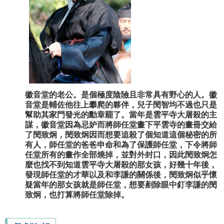
徽音堂的老公。是個極度陰險且非常具有野心的人。徽
音堂是輔佐他往上攀爬的夥伴，兒子閔智均不過也只是
幫助其家門發光的勳章罷了。當年是雲平寺大屠殺的主
謀，徽音堂因為忌妒而將師任堂畫下平雲寺的畫冊交給
了閔致炯，閔致炯因而想要追殺了個知道這個秘密的所
有人，師任堂的爸爸申命和為了保護師任堂，下令將師
任堂所有的畫作全部燒掉，並對外封口，因此閔致炯怎
麼也找不到知道雲平寺大屠殺的那女孩，好幾十年後，
發現師任堂的才華以及和李謙的關係後，閔致炯似乎懷
疑當年的那女孩就是師任堂，想要剷除眼中釘李謙的閔
致炯，也打算將師任堂除掉。