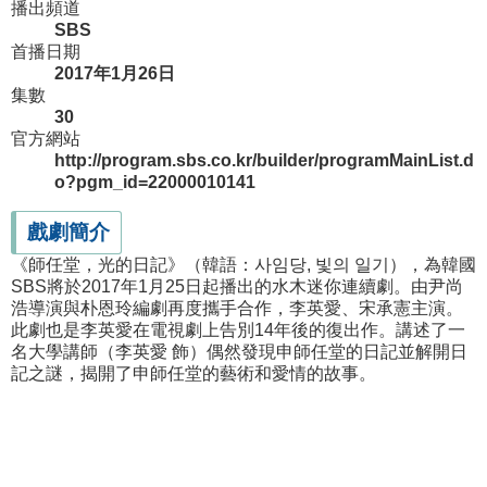
播出頻道
SBS
首播日期
2017年1月26日
集數
30
官方網站
http://program.sbs.co.kr/builder/programMainList.d
o?pgm_id=22000010141
戲劇簡介
《師任堂，光的日記》（韓語：사임당, 빛의 일기），為韓國
SBS將於2017年1月25日起播出的水木迷你連續劇。由尹尚
浩導演與朴恩玲編劇再度攜手合作，李英愛、宋承憲主演。
此劇也是李英愛在電視劇上告別14年後的復出作。講述了一
名大學講師（李英愛 飾）偶然發現申師任堂的日記並解開日
記之謎，揭開了申師任堂的藝術和愛情的故事。