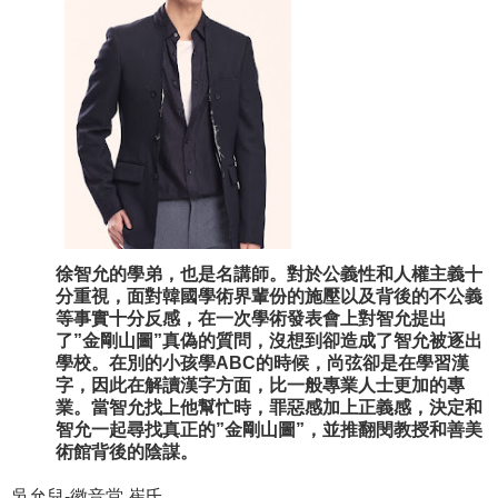
徐智允的學弟，也是名講師。對於公義性和人權主義十
分重視，面對韓國學術界輩份的施壓以及背後的不公義
等事實十分反感，在一次學術發表會上對智允提出
了”金剛山圖”真偽的質問，沒想到卻造成了智允被逐出
學校。在別的小孩學ABC的時候，尚弦卻是在學習漢
字，因此在解讀漢字方面，比一般專業人士更加的專
業。當智允找上他幫忙時，罪惡感加上正義感，決定和
智允一起尋找真正的”金剛山圖”，並推翻閔教授和善美
術館背後的陰謀。
吳允兒-徽音堂.崔氏