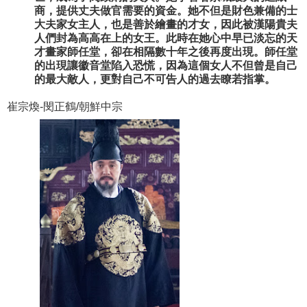
商，提供丈夫做官需要的資金。她不但是財色兼備的士
大夫家女主人，也是善於繪畫的才女，因此被漢陽貴夫
人們封為高高在上的女王。此時在她心中早已淡忘的天
才畫家師任堂，卻在相隔數十年之後再度出現。師任堂
的出現讓徽音堂陷入恐慌，因為這個女人不但曾是自己
的最大敵人，更對自己不可告人的過去瞭若指掌。
崔宗煥-閔正鶴/朝鮮中宗