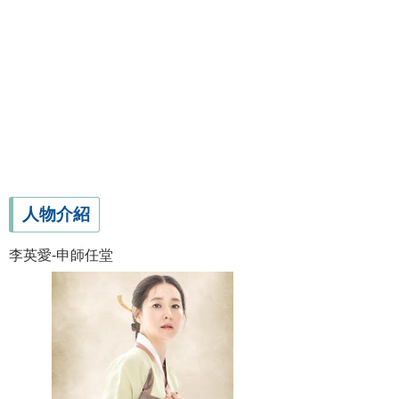
人物介紹
李英愛-申師任堂