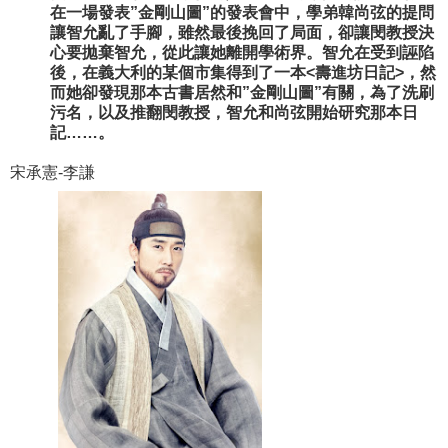
在一場發表”金剛山圖”的發表會中，學弟韓尚弦的提問
讓智允亂了手腳，雖然最後挽回了局面，卻讓閔教授決
心要拋棄智允，從此讓她離開學術界。智允在受到誣陷
後，在義大利的某個市集得到了一本<壽進坊日記>，然
而她卻發現那本古書居然和”金剛山圖”有關，為了洗刷
污名，以及推翻閔教授，智允和尚弦開始研究那本日
記……。
宋承憲-李謙