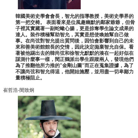
韓國美術史學會會長，智允的指導教授，美術史學界的
第一把交椅。 表面看來是位風趣幽默的鄰家爺爺，但骨
子裡其實藏著一副蛇蠍心腸，更是掠奪學生論文成果的
達人。裝作積極幫助智允，其實是想使喚她幫自己做
事。在尚弦對智允提出質問後，因怕會影響到自己的未
來和善美術館館長的交情，因此決定拋棄智允自保。看
著被他踢出去的韓尚弦和徐智允默默的湊在一起好似在
謀測什麼事一樣，閔正鶴派出學生跟蹤兩人，發現他們
為了推翻他所力推的”金剛山圖”而正在蒐集證據，為了
不讓尚弦和智允得逞，他開始施壓，並用盡一切卑鄙力
量積極阻止。
崔哲浩-閔致炯