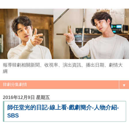
報導韓劇相關新聞、收視率、演出資訊、播出日期、劇情大
綱
▼
2016年12月9日 星期五
師任堂光的日記-線上看-戲劇簡介-人物介紹-
SBS