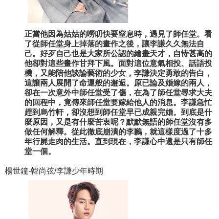
正當他因為姑姑的嘮叨快要窒息時，遇見了師任堂。看
了從師任堂身上掉落的畫作之後，讓李謙久久無法自
己。好歹自己也是大家所公認的繪畫天才，自恃甚高的
他卻對這些畫作甘拜下風。面對這位意氣相投、話語投
機，又能陪他談論藝術的少女，李謙決定勇敢的告白，
這讓兩人展開了命運般的邂逅。原已論及婚嫁的兩人，
卻在一次意外中師任堂受了傷，在為了師任堂尋求大夫
的回程中，竟傳來師任堂要嫁給他人的消息。李謙急忙
趕到烏竹軒，卻沒想到師任堂早已成親完婚。到底是什
麼原因，又是有什麼苦衷呢？默默無語的師任堂沒有多
做任何解釋。從此徹底崩潰的李鶼，就這樣度過了十多
年行屍走肉的生活。直到現在，李謙心中還是只有師任
堂一個。
楊世鐘-韓尚弦/李謙少年時期