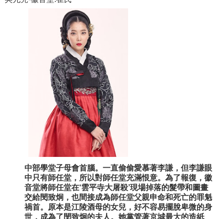
中部學堂子母會首腦。一直偷偷愛慕著李謙，但李謙眼
中只有師任堂，所以對師任堂充滿恨意。為了報復，徽
音堂將師任堂在‘雲平寺大屠殺’現場掉落的髮帶和圖畫
交給閔致炯，也間接成為師任堂父親申命和死亡的罪魁
禍首。原本是江陵酒母的女兒，好不容易擺脫卑微的身
世，成為了閔致炯的夫人。她掌管著京城最大的造紙