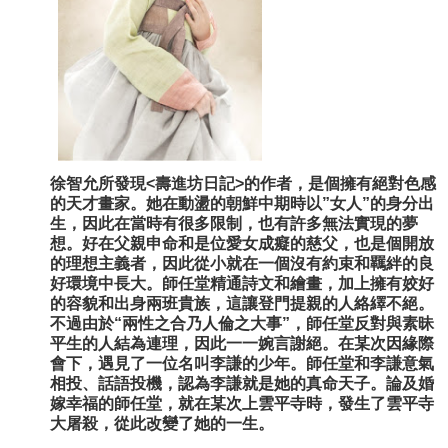
徐智允所發現<壽進坊日記>的作者，是個擁有絕對色感
的天才畫家。她在動盪的朝鮮中期時以”女人”的身分出
生，因此在當時有很多限制，也有許多無法實現的夢
想。好在父親申命和是位愛女成癡的慈父，也是個開放
的理想主義者，因此從小就在一個沒有約束和羈絆的良
好環境中長大。師任堂精通詩文和繪畫，加上擁有姣好
的容貌和出身兩班貴族，這讓登門提親的人絡繹不絕。
不過由於“兩性之合乃人倫之大事”，師任堂反對與素昧
平生的人結為連理，因此一一婉言謝絕。在某次因緣際
會下，遇見了一位名叫李謙的少年。師任堂和李謙意氣
相投、話語投機，認為李謙就是她的真命天子。論及婚
嫁幸福的師任堂，就在某次上雲平寺時，發生了雲平寺
大屠殺，從此改變了她的一生。