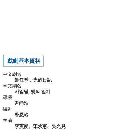
戲劇基本資料
中文劇名
師任堂，光的日記
韓文劇名
사임당, 빛의 일기
導演
尹尚浩
編劇
朴恩玲
主演
李英愛、宋承憲、吳允兒