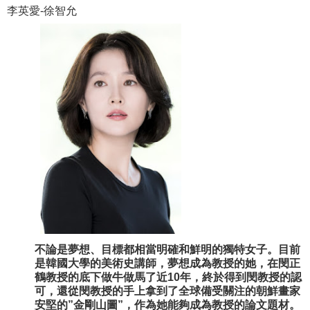
李英愛-徐智允
不論是夢想、目標都相當明確和鮮明的獨特女子。目前
是韓國大學的美術史講師，夢想成為教授的她，在閔正
鶴教授的底下做牛做馬了近10年，終於得到閔教授的認
可，還從閔教授的手上拿到了全球備受關注的朝鮮畫家
安堅的”金剛山圖”，作為她能夠成為教授的論文題材。