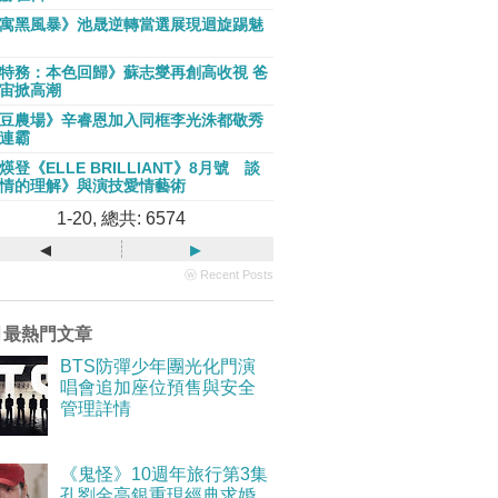
寓黑風暴》池晟逆轉當選展現迴旋踢魅
特務：本色回歸》蘇志燮再創高收視 爸
宙掀高潮
豆農場》辛睿恩加入同框李光洙都敬秀
連霸
煐登《ELLE BRILLIANT》8月號 談
情的理解》與演技愛情藝術
1-20, 總共: 6574
◂
▸
ⓦ Recent Posts
月最熱門文章
BTS防彈少年團光化門演
唱會追加座位預售與安全
管理詳情
《鬼怪》10週年旅行第3集
孔劉金高銀重現經典求婚