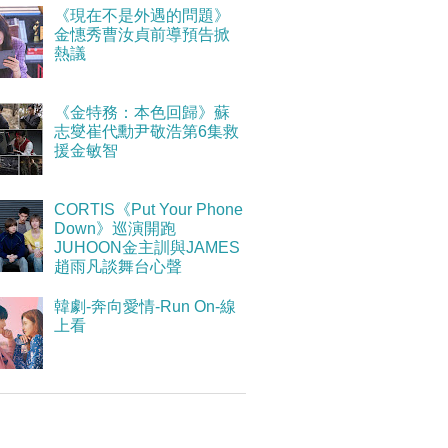
《現在不是外遇的問題》
金憓秀曹汝貞前導預告掀
熱議
《金特務：本色回歸》蘇
志燮崔代勳尹敬浩第6集救
援金敏智
CORTIS《Put Your Phone
Down》巡演開跑
JUHOON金主訓與JAMES
趙雨凡談舞台心聲
韓劇-奔向愛情-Run On-線
上看