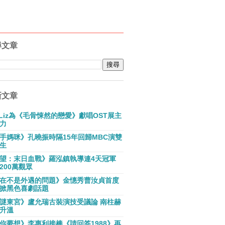
尋文章
新文章
E Liz為《毛骨悚然的戀愛》獻唱OST展主
力
手媽咪》孔曉振時隔15年回歸MBC演雙
生
望：末日血戰》羅泓鎮執導連4天冠軍
200萬觀眾
在不是外遇的問題》金憓秀曹汝貞首度
掀黑色喜劇話題
謎東宮》盧允瑞古裝演技受議論 南柱赫
升溫
你夢想》李惠利接棒《請回答1988》再