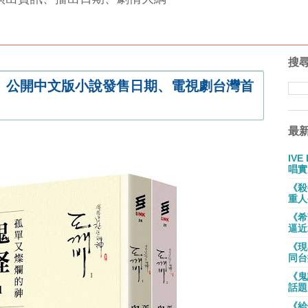
搜
》公開中文版小說發售日期、電視劇台灣首
最
IV
唱實
《殺
重人
《希
逼近
《現
同台
《鬼
話題
《給