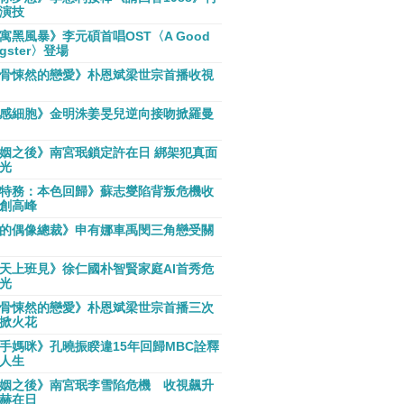
演技
寓黑風暴》李元碩首唱OST〈A Good
gster〉登場
骨悚然的戀愛》朴恩斌梁世宗首播收視
感細胞》金明洙姜旻兒逆向接吻掀羅曼
姻之後》南宮珉鎖定許在日 綁架犯真面
光
特務：本色回歸》蘇志燮陷背叛危機收
創高峰
的偶像總裁》申有娜車禹閔三角戀受關
天上班見》徐仁國朴智賢家庭AI首秀危
光
骨悚然的戀愛》朴恩斌梁世宗首播三次
掀火花
手媽咪》孔曉振睽違15年回歸MBC詮釋
人生
姻之後》南宮珉李雪陷危機 收視飆升
赫在日