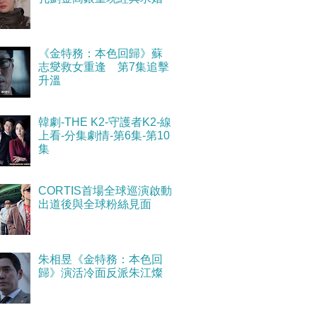
《金特務：本色回歸》蘇
志燮救女重逢 第7集追擊
升溫
韓劇-THE K2-守護者K2-線
上看-分集劇情-第6集-第10
集
CORTIS首場全球巡演啟動
出道後與全球粉絲見面
朱相昱《金特務：本色回
歸》演活冷面反派朱江燦