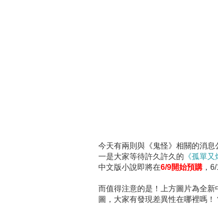
今天有兩則與《鬼怪》相關的消息
一是大家等待許久許久的
《孤單又
中文版小說即將在
6/9開始預購
，6
而值得注意的是！上方圖片為全新
圖，大家有發現差異性在哪裡嗎！