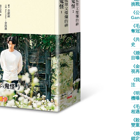
挑戰
《公
Gan
《毛
奪冠
《共
史
《婚
目曝
《金
視再
《我
注
《明
機曝
《毛
相遇
《殺
雙重
《婚
鎖定