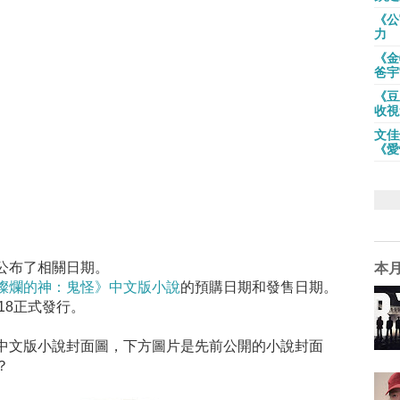
《公
力
《金
爸宇
《豆
收視
文佳
《愛
公布了相關日期。
本
燦爛的神：鬼怪》中文版小說
的預購日期和發售日期。
/18正式發行。
中文版小說封面圖，下方圖片是先前公開的小說封面
？