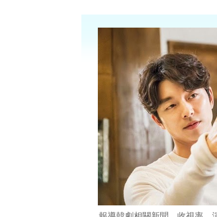
報導韓劇相關新聞、收視率、