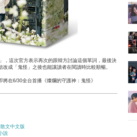
鬼怪」，這次官方表示再次的跟韓方討論這個單詞，最後決
信改成「鬼怪」之後也能讓讀者在閱讀時比較順暢。
將在6/30全台首播《燦爛的守護神：鬼怪》
真散文中文版
小說