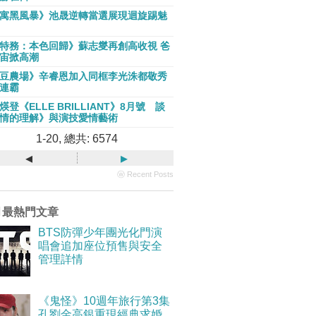
寓黑風暴》池晟逆轉當選展現迴旋踢魅
特務：本色回歸》蘇志燮再創高收視 爸
宙掀高潮
豆農場》辛睿恩加入同框李光洙都敬秀
連霸
煐登《ELLE BRILLIANT》8月號 談
情的理解》與演技愛情藝術
1-20, 總共: 6574
◂
▸
ⓦ Recent Posts
月最熱門文章
BTS防彈少年團光化門演
唱會追加座位預售與安全
管理詳情
《鬼怪》10週年旅行第3集
孔劉金高銀重現經典求婚