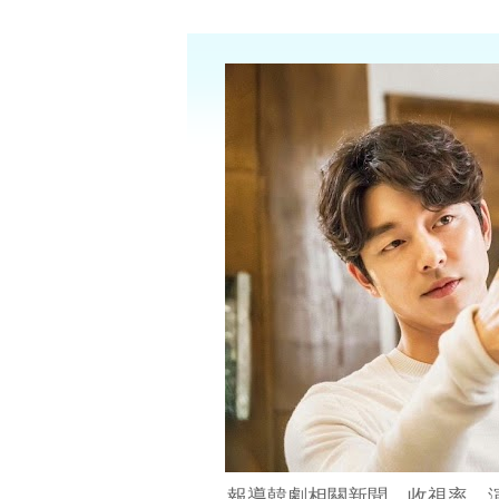
報導韓劇相關新聞、收視率、