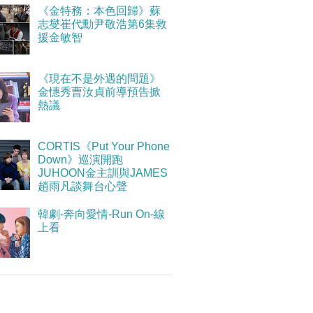
《金特務：本色回歸》蘇
志燮崔代勳尹敬浩第6集救
援金敏智
《現在不是外遇的問題》
金憓秀曹汝貞前導預告掀
熱議
CORTIS《Put Your Phone
Down》巡演開跑
JUHOON金主訓與JAMES
趙雨凡談舞台心聲
韓劇-奔向愛情-Run On-線
上看