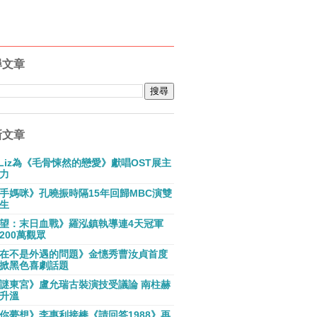
尋文章
新文章
E Liz為《毛骨悚然的戀愛》獻唱OST展主
力
手媽咪》孔曉振時隔15年回歸MBC演雙
生
望：末日血戰》羅泓鎮執導連4天冠軍
200萬觀眾
在不是外遇的問題》金憓秀曹汝貞首度
掀黑色喜劇話題
謎東宮》盧允瑞古裝演技受議論 南柱赫
升溫
你夢想》李惠利接棒《請回答1988》再