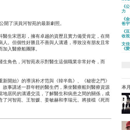
《公
力
《金
公開了演員河智苑的最新劇照。
爸宇
《豆
科醫生宋恩彩，擁有卓越的資歷且實力備受肯定，在簡
收視
病人。但個性好勝且不善與人溝通，導致沒有朋友且常
文佳
《愛
而加入醫療船團隊。
醫生角色，河智苑表示對醫生這個職業非常好奇，而
。
重新開始》的導演朴才范與《韓半島》、《秘密之門》
。故事講述一群年輕的醫生們，乘坐醫療船到醫療資源
本
當地居民的溝通交流，了解醫生和病患之間的關係，成
含了河智苑、王智媛、姜敏赫和李瑞元。將接檔《死而