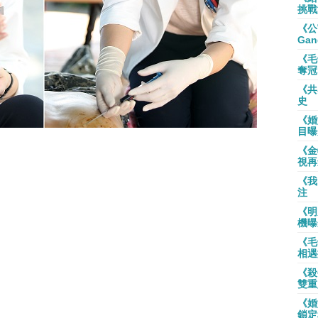
挑戰
《公
Gan
《毛
奪冠
《共
史
《婚
目曝
《金
視再
《我
注
《明
機曝
《毛
相遇
《殺
雙重
《婚
鎖定