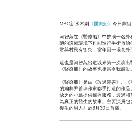
MBC新水木劇
《醫療船》
今日劇組
河智苑在《醫療船》中飾演一名外
陋的設備環境下也能進行手術救治
常與村民有衝突，當年因一場意外
這也是河智苑出道以來第一次演出
《醫療船》的故事也相當令我感動
《醫療船》是由《改過遷善》、《
的編劇尹善珠作家聯手打造的作品
缺乏的小島提供醫療服務，透過和
為真正的醫生的故事。主要演員包
復生的男人》於8月30日首播。