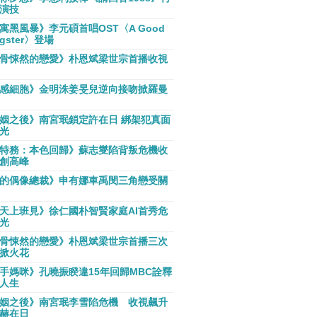
演技
寓黑風暴》李元碩首唱OST〈A Good
gster〉登場
骨悚然的戀愛》朴恩斌梁世宗首播收視
感細胞》金明洙姜旻兒逆向接吻掀羅曼
姻之後》南宮珉鎖定許在日 綁架犯真面
光
特務：本色回歸》蘇志燮陷背叛危機收
創高峰
的偶像總裁》申有娜車禹閔三角戀受關
天上班見》徐仁國朴智賢家庭AI首秀危
光
骨悚然的戀愛》朴恩斌梁世宗首播三次
掀火花
手媽咪》孔曉振睽違15年回歸MBC詮釋
人生
姻之後》南宮珉李雪陷危機 收視飆升
赫在日