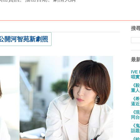
搜
公開河智苑新劇照
最
IV
唱實
《殺
重人
《希
逼近
《現
同台
《鬼
話題
《給