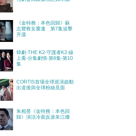
《金特務：本色回歸》蘇
志燮救女重逢 第7集追擊
升溫
韓劇-THE K2-守護者K2-線
上看-分集劇情-第6集-第10
集
CORTIS首場全球巡演啟動
出道後與全球粉絲見面
朱相昱《金特務：本色回
歸》演活冷面反派朱江燦