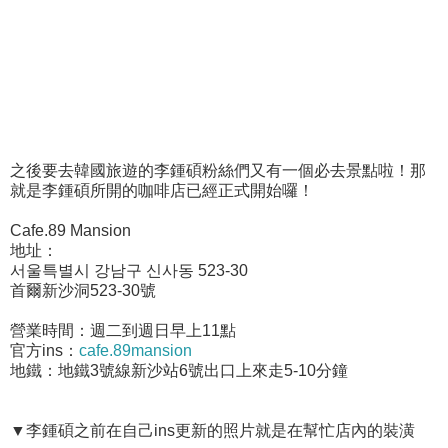
之後要去韓國旅遊的李鍾碩粉絲們又有一個必去景點啦！那
就是李鍾碩所開的咖啡店已經正式開始囉！
Cafe.89 Mansion
地址：
서울특별시 강남구 신사동 523-30
首爾新沙洞523-30號
營業時間：週二到週日早上11點
官方ins：
cafe.89mansion
地鐵：地鐵3號線新沙站6號出口上來走5-10分鐘
▼李鍾碩之前在自己ins更新的照片就是在幫忙店內的裝潢