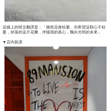
這牆上的韓文翻譯是：「雖然花會枯萎，但希望這顆心不枯
萎，掉落的這片花瓣，伴隨我的真心，飄向光明的未來」
▼店內裝潢