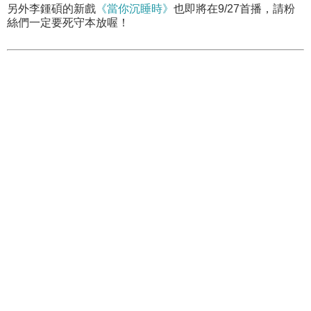
另外李鍾碩的新戲
《當你沉睡時》
也即將在9/27首播，請粉
絲們一定要死守本放喔！