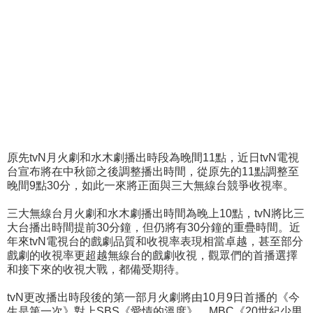
原先tvN月火劇和水木劇播出時段為晚間11點，近日tvN電視
台宣布將在中秋節之後調整播出時間，從原先的11點調整至
晚間9點30分，如此一來將正面與三大無線台競爭收視率。
三大無線台月火劇和水木劇播出時間為晚上10點，tvN將比三
大台播出時間提前30分鐘，但仍將有30分鐘的重疊時間。近
年來tvN電視台的戲劇品質和收視率表現相當卓越，甚至部分
戲劇的收視率更超越無線台的戲劇收視，觀眾們的首播選擇
和接下來的收視大戰，都備受期待。
tvN更改播出時段後的第一部月火劇將由10月9日首播的《今
生是第一次》對上SBS《愛情的溫度》、MBC《20世紀少男