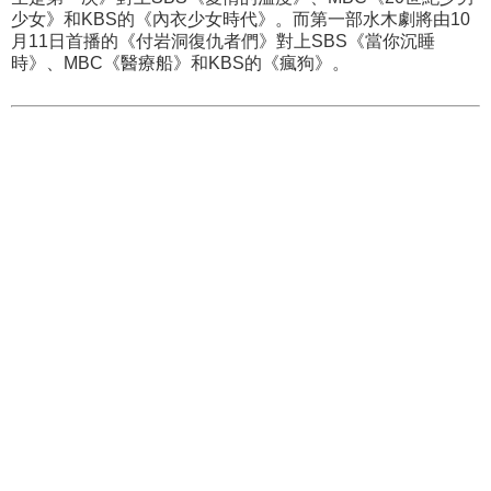
少女》和KBS的《內衣少女時代》。而第一部水木劇將由10
月11日首播的《付岩洞復仇者們》對上SBS《當你沉睡
時》、MBC《醫療船》和KBS的《瘋狗》。