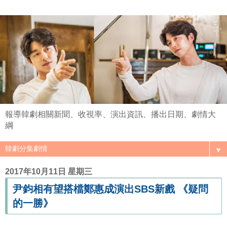
報導韓劇相關新聞、收視率、演出資訊、播出日期、劇情大
綱
▼
2017年10月11日 星期三
尹鈞相有望搭檔鄭惠成演出SBS新戲 《疑問
的一勝》