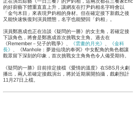
正在演出綜藝《一日三餐》的尹鈞相，這兩次都在三餐家Eric
的好廚藝下體重直直上升，讓網友在打尹鈞相名字時會以
「金勻木目」來表現尹鈞相的身材。但在確定接下新戲之後
又能快速恢復到演員體態，名字也能變回「鈞相」。
演員鄭惠成也正在洽談《疑問的一勝》的女主角，若確定接
下該角色，將會是鄭惠成首次挑戰女主角。過去在
《Remember－兒子的戰爭》、
《雲畫的月光》
、
《金科
長》
、《Manhole：夢遊仙境的奉弼》中女配角的角色都讓
觀眾留下深刻的印象，首次挑戰女主角角色令人備受期待。
《疑問的一勝》目前排定接檔《愛情的溫度》在SBS月火劇
播出，兩人若確定接戲演出，將於近期展開拍攝，戲劇預計
11月27日上檔。