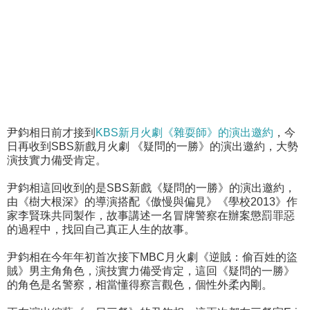
尹鈞相日前才接到
KBS新月火劇《雜耍師》的演出邀約
，今
日再收到SBS新戲月火劇 《疑問的一勝》的演出邀約，大勢
演技實力備受肯定。
尹鈞相這回收到的是SBS新戲《疑問的一勝》的演出邀約，
由《樹大根深》的導演搭配《傲慢與偏見》《學校2013》作
家李賢珠共同製作，故事講述一名冒牌警察在辦案懲罰罪惡
的過程中，找回自己真正人生的故事。
尹鈞相在今年年初首次接下MBC月火劇《逆賊：偷百姓的盜
賊》男主角角色，演技實力備受肯定，這回《疑問的一勝》
的角色是名警察，相當懂得察言觀色，個性外柔內剛。