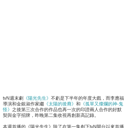
tvN週末劇
《陽光先生》
不虧是下半年的年度大戲，而李應福
導演和金銀淑作家繼
《太陽的後裔》
和
《孤單又燦爛的神-鬼
怪》
之後第三次合作的作品也再一次的印證兩人合作的好默
契與金字招牌，昨晚第二集收視再創新高記錄。
本週首播的《陽光先生》除了在第一集創下tvN開台以來首播