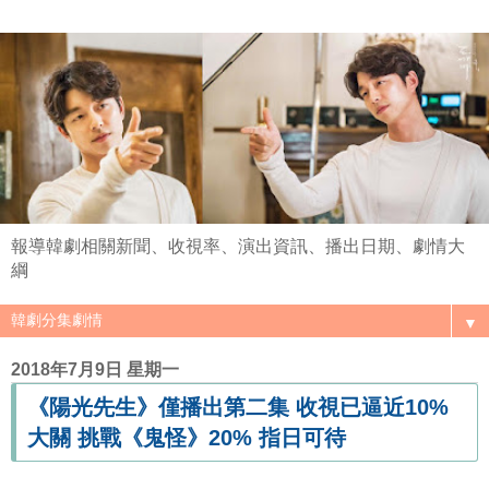
報導韓劇相關新聞、收視率、演出資訊、播出日期、劇情大
綱
▼
2018年7月9日 星期一
《陽光先生》僅播出第二集 收視已逼近10%
大關 挑戰《鬼怪》20% 指日可待