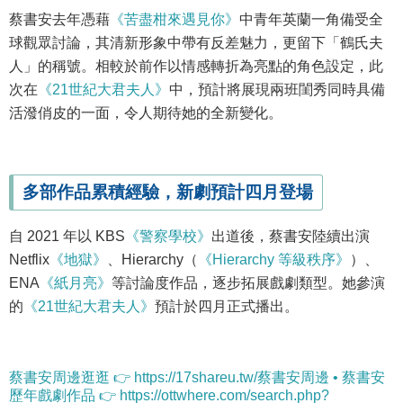
蔡書安去年憑藉
《苦盡柑來遇見你》
中青年英蘭一角備受全
球觀眾討論，其清新形象中帶有反差魅力，更留下「鶴氏夫
人」的稱號。相較於前作以情感轉折為亮點的角色設定，此
次在
《21世紀大君夫人》
中，預計將展現兩班閨秀同時具備
活潑俏皮的一面，令人期待她的全新變化。
多部作品累積經驗，新劇預計四月登場
自 2021 年以 KBS
《警察學校》
出道後，蔡書安陸續出演
Netflix
《地獄》
、Hierarchy（
《Hierarchy 等級秩序》
）、
ENA
《紙月亮》
等討論度作品，逐步拓展戲劇類型。她參演
的
《21世紀大君夫人》
預計於四月正式播出。
蔡書安周邊逛逛 👉 https://17shareu.tw/蔡書安周邊 • 蔡書安
歷年戲劇作品 👉 https://ottwhere.com/search.php?