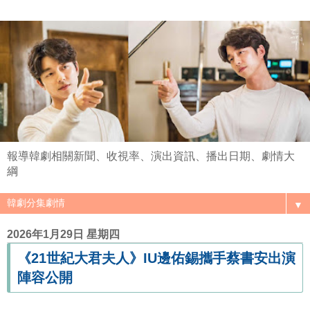
報導韓劇相關新聞、收視率、演出資訊、播出日期、劇情大
綱
▼
2026年1月29日 星期四
《21世紀大君夫人》IU邊佑錫攜手蔡書安出演
陣容公開