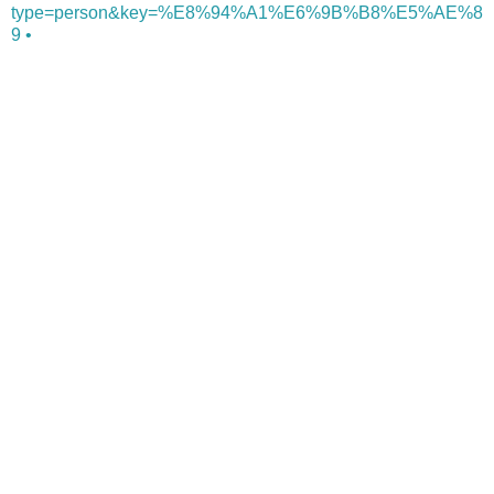
type=person&key=%E8%94%A1%E6%9B%B8%E5%AE%8
9 •