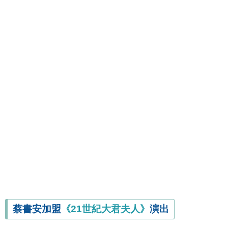
蔡書安加盟
《21世紀大君夫人》
演出