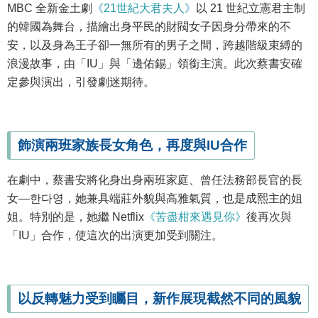
MBC 全新金土劇
《21世紀大君夫人》
以 21 世紀立憲君主制
的韓國為舞台，描繪出身平民的財閥女子因身分帶來的不
安，以及身為王子卻一無所有的男子之間，跨越階級束縛的
浪漫故事，由「IU」與「邊佑錫」領銜主演。此次蔡書安確
定參與演出，引發劇迷期待。
飾演兩班家族長女角色，再度與IU合作
在劇中，蔡書安將化身出身兩班家庭、曾任法務部長官的長
女—한다영，她兼具端莊外貌與高雅氣質，也是成熙主的姐
姐。特別的是，她繼 Netflix
《苦盡柑來遇見你》
後再次與
「IU」合作，使這次的出演更加受到關注。
以反轉魅力受到矚目，新作展現截然不同的風貌