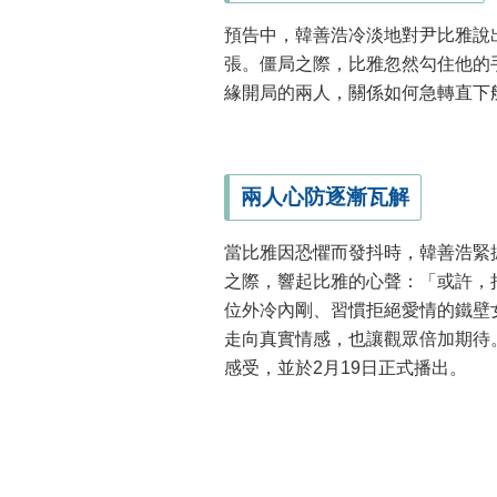
預告中，韓善浩冷淡地對尹比雅說
張。僵局之際，比雅忽然勾住他的
緣開局的兩人，關係如何急轉直下
兩人心防逐漸瓦解
當比雅因恐懼而發抖時，韓善浩緊
之際，響起比雅的心聲：「或許，
位外冷內剛、習慣拒絕愛情的鐵壁
走向真實情感，也讓觀眾倍加期待。由
感受，並於2月19日正式播出。