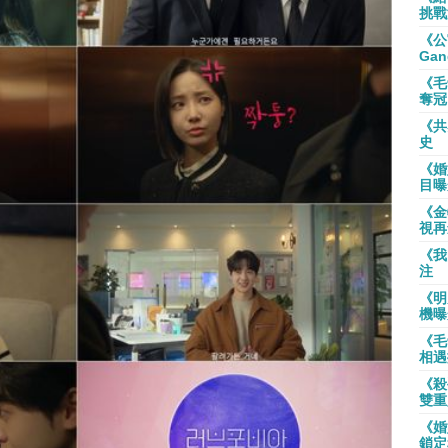
挑戰
《公
Gan
《毛
奪冠
《共
史
《婚
目曝
《金
視再
《我
注
《明
機曝
《毛
相遇
《殺
雙重
《婚
鎖定