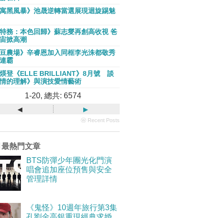
寓黑風暴》池晟逆轉當選展現迴旋踢魅
特務：本色回歸》蘇志燮再創高收視 爸
宙掀高潮
豆農場》辛睿恩加入同框李光洙都敬秀
連霸
煐登《ELLE BRILLIANT》8月號 談
情的理解》與演技愛情藝術
1-20, 總共: 6574
◂
▸
ⓦ Recent Posts
月最熱門文章
BTS防彈少年團光化門演
唱會追加座位預售與安全
管理詳情
《鬼怪》10週年旅行第3集
孔劉金高銀重現經典求婚