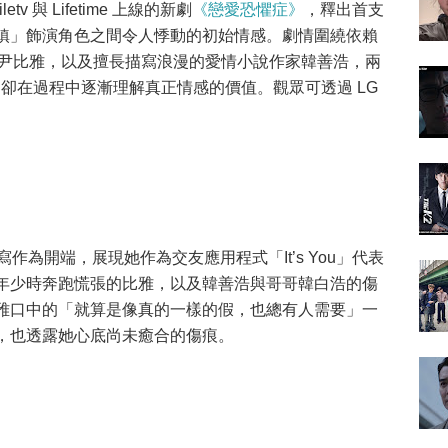
tv 與 Lifetime 上線的新劇
《戀愛恐懼症》
，釋出首支
鎮」飾演角色之間令人悸動的初始情感。劇情圍繞依賴
表尹比雅，以及擅長描寫浪漫的愛情小說作家韓善浩，兩
式，卻在過程中逐漸理解真正情感的價值。觀眾可透過 LG
作為開端，展現她作為交友應用程式「It’s You」代表
年少時奔跑慌張的比雅，以及韓善浩與哥哥韓白浩的傷
雅口中的「就算是像真的一樣的假，也總有人需要」一
，也透露她心底尚未癒合的傷痕。