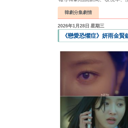
韓劇分集劇情
2026年1月28日 星期三
《戀愛恐懼症》妍雨金賢鎮