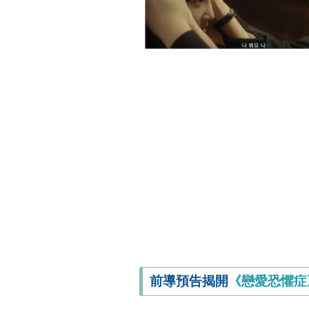
前導預告揭開
《戀愛恐懼症