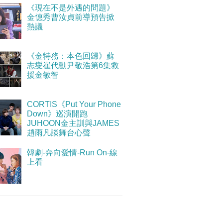
《現在不是外遇的問題》
金憓秀曹汝貞前導預告掀
熱議
《金特務：本色回歸》蘇
志燮崔代勳尹敬浩第6集救
援金敏智
CORTIS《Put Your Phone
Down》巡演開跑
JUHOON金主訓與JAMES
趙雨凡談舞台心聲
韓劇-奔向愛情-Run On-線
上看