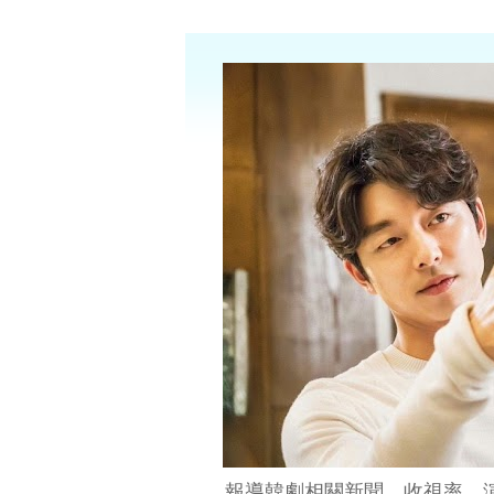
報導韓劇相關新聞、收視率、