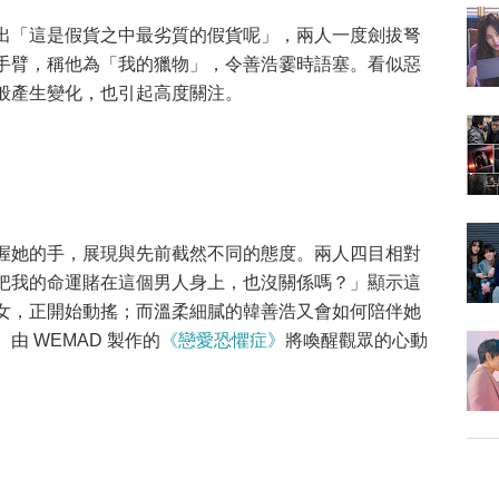
出「這是假貨之中最劣質的假貨呢」，兩人一度劍拔弩
手臂，稱他為「我的獵物」，令善浩霎時語塞。看似惡
般產生變化，也引起高度關注。
握她的手，展現與先前截然不同的態度。兩人四目相對
把我的命運賭在這個男人身上，也沒關係嗎？」顯示這
女，正開始動搖；而溫柔細膩的韓善浩又會如何陪伴她
 WEMAD 製作的
《戀愛恐懼症》
將喚醒觀眾的心動