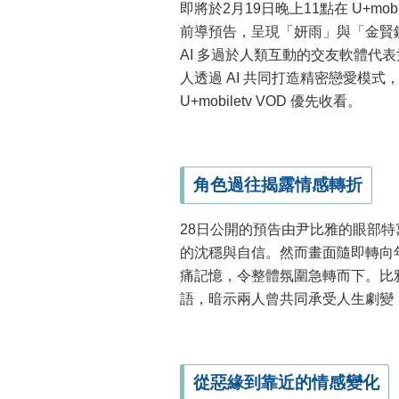
即將於2月19日晚上11點在 U+mobile
前導預告，呈現「妍雨」與「金賢
AI 多過於人類互動的交友軟體代
人透過 AI 共同打造精密戀愛模
U+mobiletv VOD 優先收看。
角色過往揭露情感轉折
28日公開的預告由尹比雅的眼部特寫
的沈穩與自信。然而畫面隨即轉向
痛記憶，令整體氛圍急轉而下。比
語，暗示兩人曾共同承受人生劇變
從惡緣到靠近的情感變化