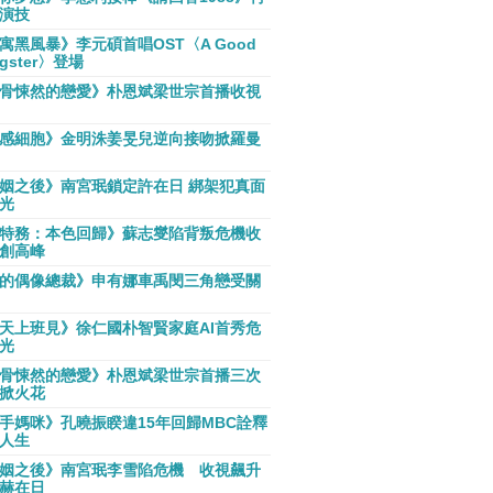
演技
寓黑風暴》李元碩首唱OST〈A Good
gster〉登場
骨悚然的戀愛》朴恩斌梁世宗首播收視
感細胞》金明洙姜旻兒逆向接吻掀羅曼
姻之後》南宮珉鎖定許在日 綁架犯真面
光
特務：本色回歸》蘇志燮陷背叛危機收
創高峰
的偶像總裁》申有娜車禹閔三角戀受關
天上班見》徐仁國朴智賢家庭AI首秀危
光
骨悚然的戀愛》朴恩斌梁世宗首播三次
掀火花
手媽咪》孔曉振睽違15年回歸MBC詮釋
人生
姻之後》南宮珉李雪陷危機 收視飆升
赫在日