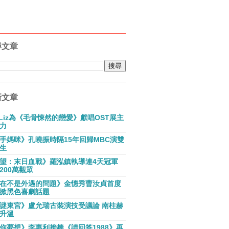
尋文章
新文章
E Liz為《毛骨悚然的戀愛》獻唱OST展主
力
手媽咪》孔曉振時隔15年回歸MBC演雙
生
望：末日血戰》羅泓鎮執導連4天冠軍
200萬觀眾
在不是外遇的問題》金憓秀曹汝貞首度
掀黑色喜劇話題
謎東宮》盧允瑞古裝演技受議論 南柱赫
升溫
你夢想》李惠利接棒《請回答1988》再