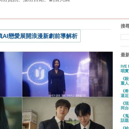
搜
AI戀愛展開浪漫新劇前導解析
最
IV
唱實
《殺
重人
《希
逼近
《現
同台
《鬼
話題
《給