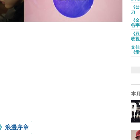
《公
力
《金
爸宇
《豆
收視
文佳
《愛
本
》
浪漫序章