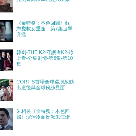
《金特務：本色回歸》蘇
志燮救女重逢 第7集追擊
升溫
韓劇-THE K2-守護者K2-線
上看-分集劇情-第6集-第10
集
CORTIS首場全球巡演啟動
出道後與全球粉絲見面
朱相昱《金特務：本色回
歸》演活冷面反派朱江燦