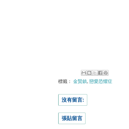
標籤：
金賢鎮
,
戀愛恐懼症
沒有留言:
張貼留言