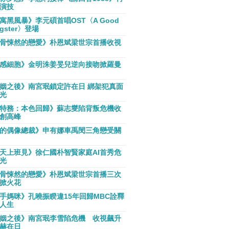
演技
寓黑風暴》李元碩首唱OST〈A Good
gster〉登場
骨悚然的戀愛》朴恩斌梁世宗首播收視
感細胞》金明洙姜旻兒逆向接吻掀羅曼
姻之後》南宮珉鎖定許在日 綁架犯真面
光
特務：本色回歸》蘇志燮陷背叛危機收
創高峰
的偶像總裁》申有娜車禹閔三角戀受關
天上班見》徐仁國朴智賢家庭AI首秀危
光
骨悚然的戀愛》朴恩斌梁世宗首播三次
掀火花
手媽咪》孔曉振睽違15年回歸MBC詮釋
人生
姻之後》南宮珉李雪陷危機 收視飆升
赫在日