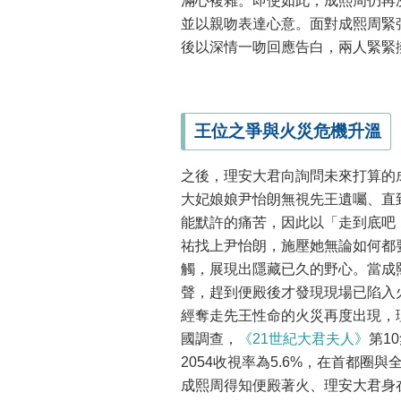
滿心複雜。即使如此，成熙周仍再
並以親吻表達心意。面對成熙周緊
後以深情一吻回應告白，兩人緊緊
王位之爭與火災危機升溫
之後，理安大君向詢問未來打算的
大妃娘娘尹怡朗無視先王遺囑、直
能默許的痛苦，因此以「走到底吧
祐找上尹怡朗，施壓她無論如何都
觸，展現出隱藏已久的野心。當成
聲，趕到便殿後才發現現場已陷入
經奪走先王性命的火災再度出現，
國調查，
《21世紀大君夫人》
第1
2054收視率為5.6%，在首都
成熙周得知便殿著火、理安大君身在