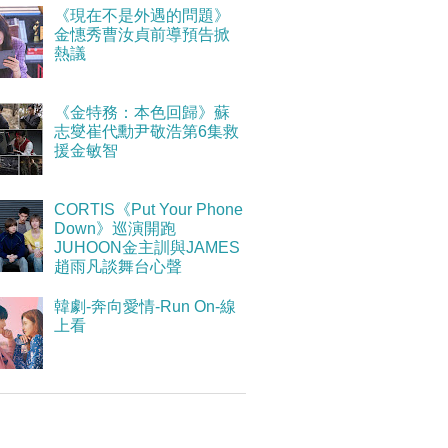
《現在不是外遇的問題》
金憓秀曹汝貞前導預告掀
熱議
《金特務：本色回歸》蘇
志燮崔代勳尹敬浩第6集救
援金敏智
CORTIS《Put Your Phone
Down》巡演開跑
JUHOON金主訓與JAMES
趙雨凡談舞台心聲
韓劇-奔向愛情-Run On-線
上看