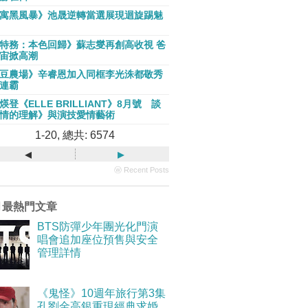
寓黑風暴》池晟逆轉當選展現迴旋踢魅
特務：本色回歸》蘇志燮再創高收視 爸
宙掀高潮
豆農場》辛睿恩加入同框李光洙都敬秀
連霸
煐登《ELLE BRILLIANT》8月號 談
情的理解》與演技愛情藝術
1-20, 總共: 6574
◂
▸
ⓦ Recent Posts
月最熱門文章
BTS防彈少年團光化門演
唱會追加座位預售與安全
管理詳情
《鬼怪》10週年旅行第3集
孔劉金高銀重現經典求婚