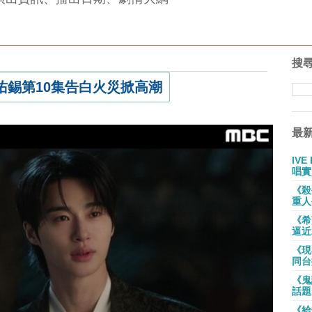
搜
邊佑錫第10集告白火災掀高潮
最
IV
唱實
《殺
重人
《希
逼近
《現
同台
《鬼
話題
《給