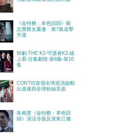
《金特務：本色回歸》蘇
志燮救女重逢 第7集追擊
升溫
韓劇-THE K2-守護者K2-線
上看-分集劇情-第6集-第10
集
CORTIS首場全球巡演啟動
出道後與全球粉絲見面
朱相昱《金特務：本色回
歸》演活冷面反派朱江燦