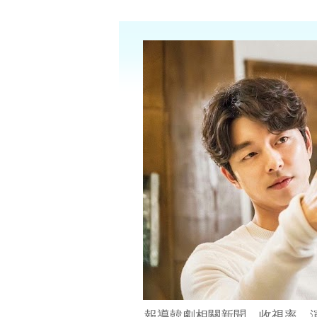
報導韓劇相關新聞、收視率、