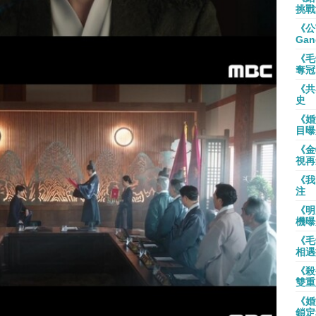
挑戰
《公
Gan
《毛
奪冠
《共
史
《婚
目曝
《金
視再
《我
注
《明
機曝
《毛
相遇
《殺
雙重
《婚
鎖定