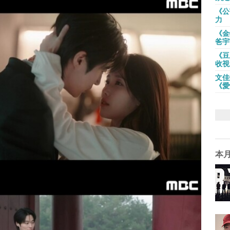
《公
力
《金
爸宇
《豆
收視
文佳
《愛
本