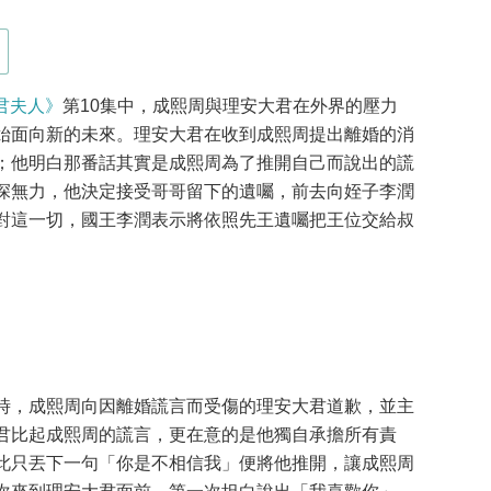
君夫人》
第10集中，成熙周與理安大君在外界的壓力
始面向新的未來。理安大君在收到成熙周提出離婚的消
；他明白那番話其實是成熙周為了推開自己而說出的謊
深無力，他決定接受哥哥留下的遺囑，前去向姪子李潤
對這一切，國王李潤表示將依照先王遺囑把王位交給叔
。
時，成熙周向因離婚謊言而受傷的理安大君道歉，並主
君比起成熙周的謊言，更在意的是他獨自承擔所有責
此只丟下一句「你是不相信我」便將他推開，讓成熙周