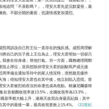
次來到理安大君面前，第一次坦白說出「我喜歡你」，
張地追問「不喜歡嗎？」，理安大君先是沉默凝視，最
擁抱、不願分開的畫面，也讓情感更加濃烈。
成熙周訴說自己對王位一直存在的愧疚感。成熙周理解
到將自己的兒子推上王位為止，理安大君明知一切卻只
，我會在你身邊」替他打氣。另一方面，國務總理閔鄭
要阻止禪位，並與想除掉理安大君的副駙馬尹成元接
熙周準備去通知等待中的家人情況時，突然聽見爆炸
火海；得知理安大君也在其中後，他立刻陷入恐慌。曾
理安大君被烈焰吞沒的命運也成為焦點。根據尼爾森韓
0集在首都圈收視率達13.5%，全國收視率為13.3%，
圈與全國基準都大幅上升，連兩天改寫自身最高紀錄；其中
其中的最後一幕，最高收視更衝上15.4%。
《21世紀