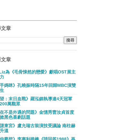
尋文章
新文章
E Liz為《毛骨悚然的戀愛》獻唱OST展主
力
手媽咪》孔曉振時隔15年回歸MBC演雙
生
望：末日血戰》羅泓鎮執導連4天冠軍
200萬觀眾
在不是外遇的問題》金憓秀曹汝貞首度
掀黑色喜劇話題
謎東宮》盧允瑞古裝演技受議論 南柱赫
升溫
你夢想》李惠利接棒《請回答1988》再