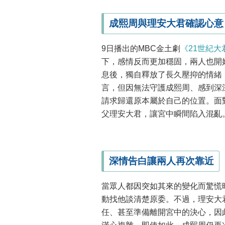
成熙周與理安大君確認心意
9日播出的MBC金土劇
《21世紀大
下，感情反而更加穩固，兩人也開
息後，獨自釋放了長久壓抑的情緒
言，但因無法守護成熙周、感到深
請求歸還原本屬於自己的位置。面
父理安大君，讓宮中瞬間陷入混亂
深情告白讓兩人再次靠近
當眾人都因突如其來的變化而驚慌
動找他談清楚原委。不過，理安大
任、甚至準備離開宮中的決心，因