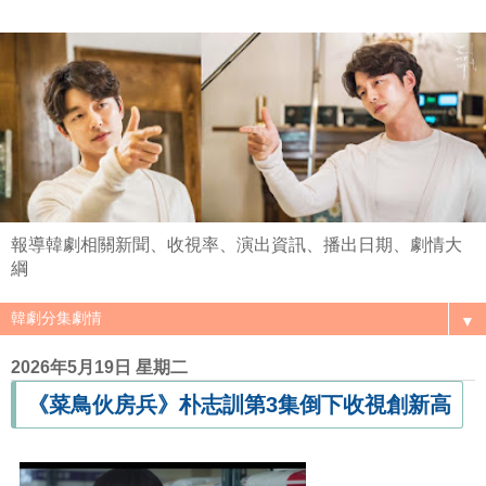
報導韓劇相關新聞、收視率、演出資訊、播出日期、劇情大
綱
▼
2026年5月19日 星期二
《菜鳥伙房兵》朴志訓第3集倒下收視創新高