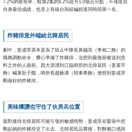
7.2%的收視率，較第2集的6.2%提升1.0個百分點，不僅改寫
自身最佳成績，也登上有線台與綜編頻道同時段第一名。
炸豬排意外端給北韓居民
劇中，姜成宰原本是為了阻止中隊長黃錫浩（李相二飾）的
職務調動命令，費心準備了炸豬排，沒想到最後卻被送到意
料之外的人面前。因大浪漂到江臨哨所的北韓居民（姜基宇
飾）喊著肚子餓，哨所長趙藝潾（韓東希飾）便想到姜成宰
剛做好的炸豬排。
美味獲讚也守住了伙房兵位置
面對接待北韓居民可能引發的敏感情勢，姜成宰在緊張中把
剛起鍋的炸豬排交了出去。北韓居民品嘗後，對酥脆口感與