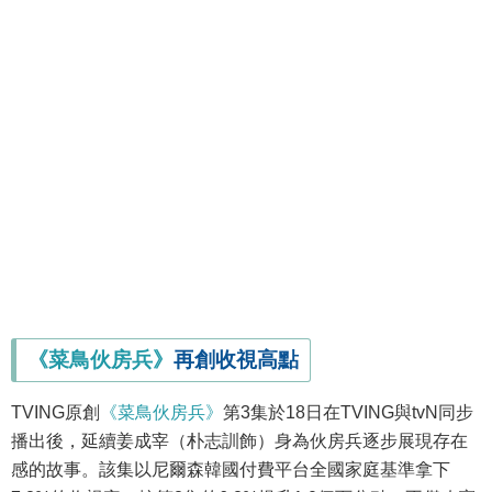
《菜鳥伙房兵》
再創收視高點
TVING原創
《菜鳥伙房兵》
第3集於18日在TVING與tvN同步
播出後，延續姜成宰（朴志訓飾）身為伙房兵逐步展現存在
感的故事。該集以尼爾森韓國付費平台全國家庭基準拿下