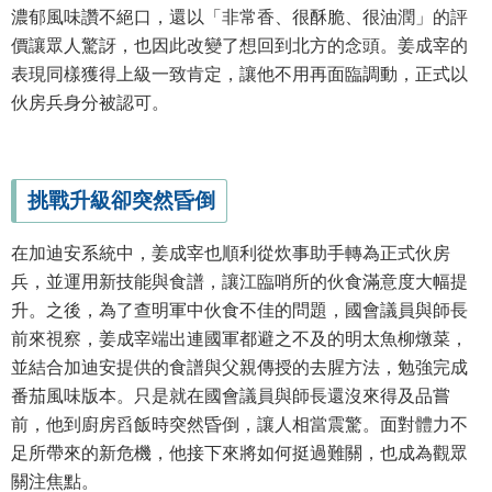
濃郁風味讚不絕口，還以「非常香、很酥脆、很油潤」的評
價讓眾人驚訝，也因此改變了想回到北方的念頭。姜成宰的
表現同樣獲得上級一致肯定，讓他不用再面臨調動，正式以
伙房兵身分被認可。
挑戰升級卻突然昏倒
在加迪安系統中，姜成宰也順利從炊事助手轉為正式伙房
兵，並運用新技能與食譜，讓江臨哨所的伙食滿意度大幅提
升。之後，為了查明軍中伙食不佳的問題，國會議員與師長
前來視察，姜成宰端出連國軍都避之不及的明太魚柳燉菜，
並結合加迪安提供的食譜與父親傳授的去腥方法，勉強完成
番茄風味版本。只是就在國會議員與師長還沒來得及品嘗
前，他到廚房舀飯時突然昏倒，讓人相當震驚。面對體力不
足所帶來的新危機，他接下來將如何挺過難關，也成為觀眾
關注焦點。