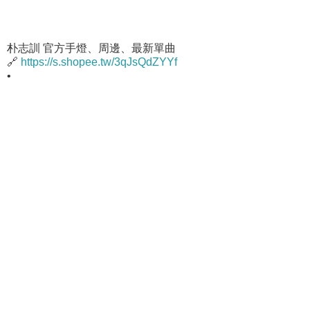
朴志訓 官方手燈、周邊、最新單曲
🔗
https://s.shopee.tw/3qJsQdZYYf
•