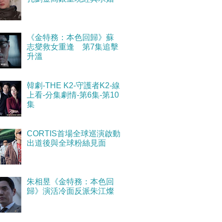
《金特務：本色回歸》蘇
志燮救女重逢 第7集追擊
升溫
韓劇-THE K2-守護者K2-線
上看-分集劇情-第6集-第10
集
CORTIS首場全球巡演啟動
出道後與全球粉絲見面
朱相昱《金特務：本色回
歸》演活冷面反派朱江燦