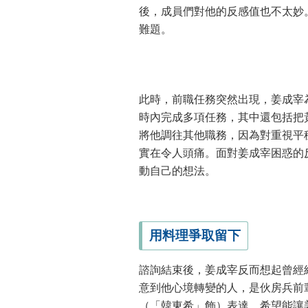
後，成員們對他的反感值也不太妙
難題。
此時，前職任務突然出現，姜成宰
時內完成多項任務，其中還包括把
將他調往其他職務，因為對重視平
實在令人頭痛。面對姜成宰困惑的
動自己的想法。
用料理爭取留下
諮詢結束後，姜成宰反而想起曾經
意到他心境轉變的人，是伙房兵前
（「韓東希」飾）表達，希望能讓