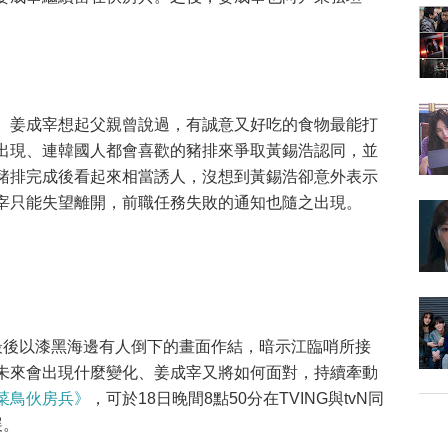
。姜成宰想起父親曾說過，有誠意又好吃的食物最能打
出現、連韓國人都會喜歡的豬排來爭取黃錫浩認同，並
豬排完成後看起來相當誘人，沒想到黃錫浩卻意外表示
宰只能失望離開，前職任務失敗的通知也隨之出現。
最後以漆黑海邊有人倒下的畫面作結，暗示江臨哨所接
未來會出現什麼變化、姜成宰又將如何面對，持續牽動
菜鳥伙房兵》
，可於18日晚間8點50分在TVING與tvN同
展。