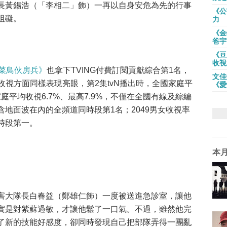
長黃錫浩（「李相二」飾）一再以自身安危為先的行事
《公
阻礙。
力
《金
爸宇
《豆
收視
菜鳥伙房兵》
也拿下TVING付費訂閱貢獻綜合第1名，
文佳
。收視方面同樣表現亮眼，第2集tvN播出時，全國家庭平
《愛
家庭平均收視6.7%、最高7.9%，不僅在全國有線及綜編
地面波在內的全頻道同時段第1名；2049男女收視率
時段第一。
本
害大隊長白春益（鄭雄仁飾）一度被送進急診室，讓他
實是對紫蘇過敏，才讓他鬆了一口氣。不過，雖然他完
了新的技能好感度，卻同時發現自己把部隊弄得一團亂