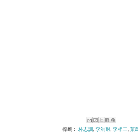
標籤：
朴志訓
,
李洪耐
,
李相二
,
菜