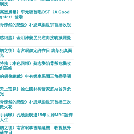
演技
寓黑風暴》李元碩首唱OST〈A Good
gster〉登場
骨悚然的戀愛》朴恩斌梁世宗首播收視
感細胞》金明洙姜旻兒逆向接吻掀羅曼
姻之後》南宮珉鎖定許在日 綁架犯真面
光
特務：本色回歸》蘇志燮陷背叛危機收
創高峰
的偶像總裁》申有娜車禹閔三角戀受關
天上班見》徐仁國朴智賢家庭AI首秀危
光
骨悚然的戀愛》朴恩斌梁世宗首播三次
掀火花
手媽咪》孔曉振睽違15年回歸MBC詮釋
人生
姻之後》南宮珉李雪陷危機 收視飆升
赫在日