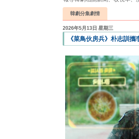
韓劇分集劇情
2026年5月13日 星期三
《菜鳥伙房兵》朴志訓攜李