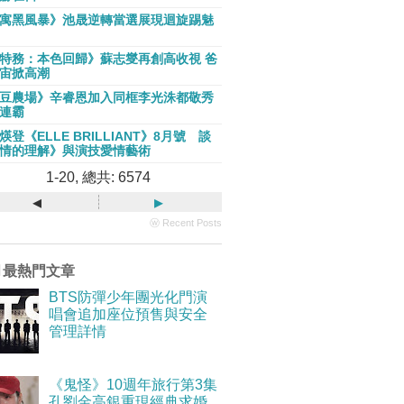
寓黑風暴》池晟逆轉當選展現迴旋踢魅
特務：本色回歸》蘇志燮再創高收視 爸
宙掀高潮
豆農場》辛睿恩加入同框李光洙都敬秀
連霸
煐登《ELLE BRILLIANT》8月號 談
情的理解》與演技愛情藝術
1-20, 總共: 6574
◂
▸
ⓦ Recent Posts
月最熱門文章
BTS防彈少年團光化門演
唱會追加座位預售與安全
管理詳情
《鬼怪》10週年旅行第3集
孔劉金高銀重現經典求婚