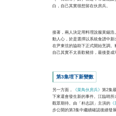
白，自己其實很想留在伙房兵。
接著，兩人決定用料理說服黃錫浩
動人心，於是選擇以系統食譜中新
在尹東弦的協助下正式開始烹調。
自己其實不太喜歡豬排，最後姜成
第3集埋下新變數
另一方面，
《菜鳥伙房兵》
第2集
下來還會發生新的事件。江臨哨所
觀眾期待。由「朴志訓」主演的
《
步公開的第3集中繼續確認後續發