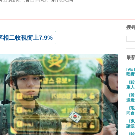
搜
相二收視衝上7.9%
最
IV
唱實
《殺
重人
《希
逼近
《現
同台
《鬼
話題
《給