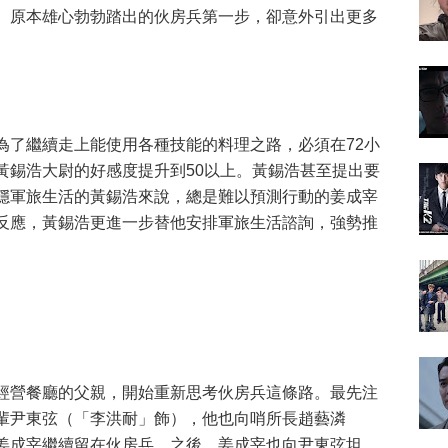
。原本雄心勃勃踏出的伙房兵第一步，卻意外引出更多
為了繼續走上能使用各種技能的料理之路，必須在72小
黃錫浩大尉的好感度提升到50以上。黃錫浩甚至提出要
穩軍旅生活的黃錫浩來說，總是難以預測行動的姜成宰
反應，黃錫浩更進一步替他安排軍旅生活諮詢，強勢推
經營餐廳的父親，開始重新思考伙房兵這條路。最先注
輩尹東弦（「李洪耐」飾），他也向哨所長趙藝潾
姜成宰繼續留在伙房兵。之後，姜成宰也向尹東弦坦