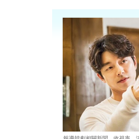
報導韓劇相關新聞、收視率、