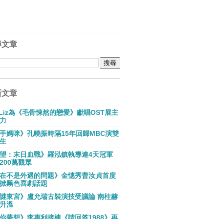
尋文章
新文章
E Liz為《毛骨悚然的戀愛》獻唱OST展主
力
手媽咪》孔曉振時隔15年回歸MBC演雙
生
望：末日血戰》羅泓鎮執導連4天冠軍
200萬觀眾
在不是外遇的問題》金憓秀曹汝貞首度
掀黑色喜劇話題
謎東宮》盧允瑞古裝演技受議論 南柱赫
升溫
你夢想》李惠利接棒《請回答1988》再