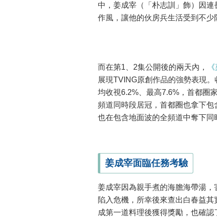
中，姜成宰（「朴志訓」飾）因連
作風，讓他的伙房兵生活受到不少
而在第1、2集公開後的兩天內，
《
展現TVING原創作品的強勢表現
均收視6.2%、最高7.6%，首都圈
頻道同時段居冠，首都圈也拿下包含
也在包含地面波的全頻道中奪下同
姜成宰面臨任務考驗
姜成宰因為親手煮的海膽海帶湯，
陷入危機，所幸後來查出白春益其
成第一道料理後獲得獎勵，也確認