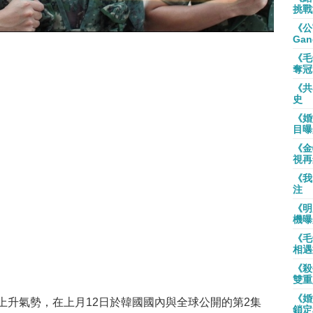
挑戰
《公
Gan
《毛
奪冠
《共
史
《婚
目曝
《金
視再
《我
注
《明
機曝
《毛
相遇
《殺
雙重
《婚
上升氣勢，在上月12日於韓國國內與全球公開的第2集
鎖定