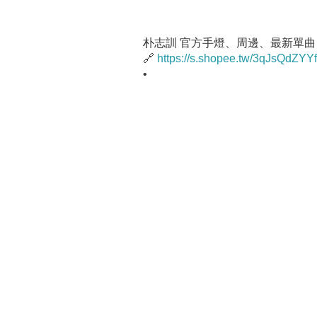
朴志訓 官方手燈、周邊、最新單曲
🔗
https://s.shopee.tw/3qJsQdZYYf
•