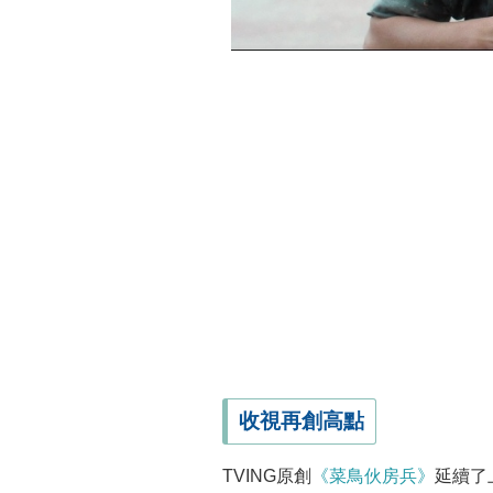
收視再創高點
TVING原創
《菜鳥伙房兵》
延續了