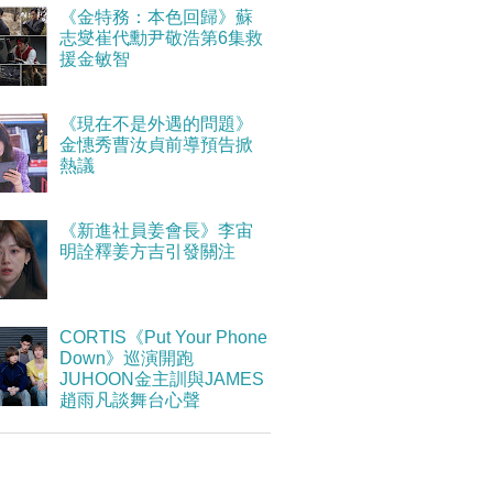
《金特務：本色回歸》蘇
志燮崔代勳尹敬浩第6集救
援金敏智
《現在不是外遇的問題》
金憓秀曹汝貞前導預告掀
熱議
《新進社員姜會長》李宙
明詮釋姜方吉引發關注
CORTIS《Put Your Phone
Down》巡演開跑
JUHOON金主訓與JAMES
趙雨凡談舞台心聲