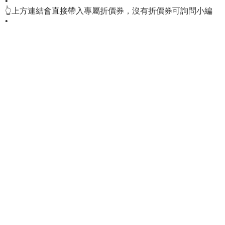
•
👆上方連結會直接帶入專屬折價券，沒有折價券可詢問小編
•