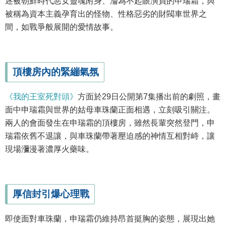
述被朝鮮時代惡女靈魂附身、淪為不起眼演員的申瑞霜，與
被稱為資本主義孕育出的怪物、性格惡劣的財閥車世界之
間，如戰爭般展開的愛情故事。
頂樓房內的緊繃氣氛
《我的王室死對頭》
方面於29日公開第7集播出前的劇照，畫
面中申瑞霜與世界的姑母車珠蘭正面相遇，立刻吸引關注。
兩人的會面發生在申瑞霜的頂樓房，雖然長輩突然登門，申
瑞霜依舊不退讓，與車珠蘭帶著壓迫感的神情互相對峙，讓
現場瀰漫著濃厚火藥味。
厚信封引爆心理戰
即使面對車珠蘭，申瑞霜仍維持昂首挺胸的姿態，展現出她