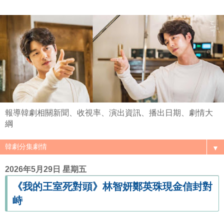
報導韓劇相關新聞、收視率、演出資訊、播出日期、劇情大
綱
▼
2026年5月29日 星期五
《我的王室死對頭》林智妍鄭英珠現金信封對
峙