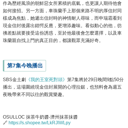
作為歷經風浪的朝鮮惡女所累積的底氣，也更讓人期待他會
如何接招。另一方面，車珠蘭手上那個來路不明的厚信封同
樣成為焦點，她遞出信封時的神情耐人尋味，而申瑞霜看到
現金信封後露出錯愕反應，更增添趣味。看似動心的他，彷
彿差點就要接受這份誘惑，至於他最後會怎麼選擇，以及車
珠蘭親自找上門的真正目的，都讓觀眾充滿好奇。
第7集今晚播出
SBS金土劇
《我的王室死對頭》
第7集將於29日晚間9點50分
播出，這場圍繞現金信封展開的心理拉鋸，也預料會為週五
夜晚帶來不同以往的觀賞樂趣。
OSULLOC 抹茶牛奶醬-濟州抹茶抹醬
🔗
https://s.shopee.tw/LkRJlWLpy