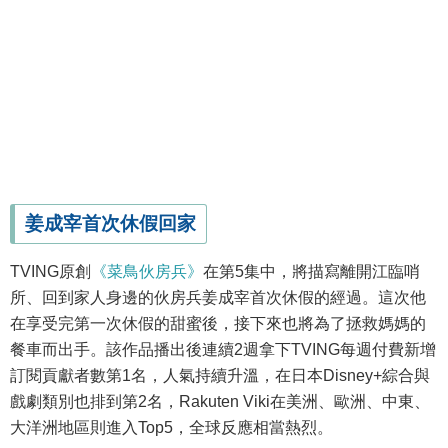
姜成宰首次休假回家
TVING原創
《菜鳥伙房兵》
在第5集中，將描寫離開江臨哨
所、回到家人身邊的伙房兵姜成宰首次休假的經過。這次他
在享受完第一次休假的甜蜜後，接下來也將為了拯救媽媽的
餐車而出手。該作品播出後連續2週拿下TVING每週付費新增
訂閱貢獻者數第1名，人氣持續升溫，在日本Disney+綜合與
戲劇類別也排到第2名，Rakuten Viki在美洲、歐洲、中東、
大洋洲地區則進入Top5，全球反應相當熱烈。