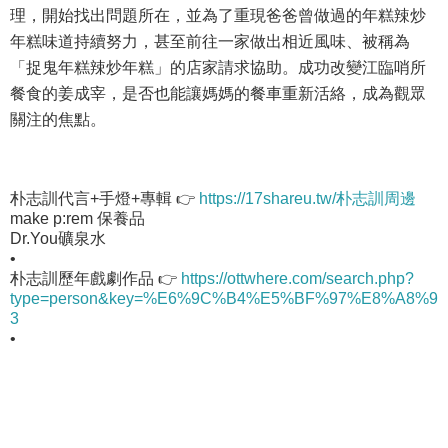
理，開始找出問題所在，並為了重現爸爸曾做過的年糕辣炒
年糕味道持續努力，甚至前往一家做出相近風味、被稱為
「捉鬼年糕辣炒年糕」的店家請求協助。成功改變江臨哨所
餐食的姜成宰，是否也能讓媽媽的餐車重新活絡，成為觀眾
關注的焦點。
朴志訓代言+手燈+專輯 👉
https://17shareu.tw/朴志訓周邊
make p:rem 保養品
Dr.You礦泉水
•
朴志訓歷年戲劇作品 👉
https://ottwhere.com/search.php?
type=person&key=%E6%9C%B4%E5%BF%97%E8%A8%9
3
•