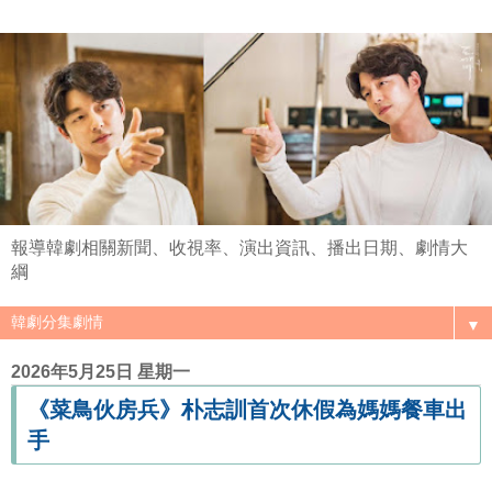
報導韓劇相關新聞、收視率、演出資訊、播出日期、劇情大
綱
▼
2026年5月25日 星期一
《菜鳥伙房兵》朴志訓首次休假為媽媽餐車出
手