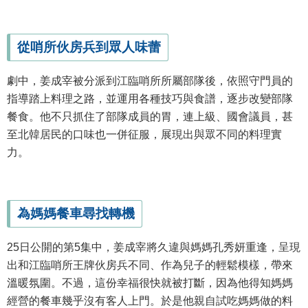
從哨所伙房兵到眾人味蕾
劇中，姜成宰被分派到江臨哨所所屬部隊後，依照守門員的
指導踏上料理之路，並運用各種技巧與食譜，逐步改變部隊
餐食。他不只抓住了部隊成員的胃，連上級、國會議員，甚
至北韓居民的口味也一併征服，展現出與眾不同的料理實
力。
為媽媽餐車尋找轉機
25日公開的第5集中，姜成宰將久違與媽媽孔秀妍重逢，呈現
出和江臨哨所王牌伙房兵不同、作為兒子的輕鬆模樣，帶來
溫暖氛圍。不過，這份幸福很快就被打斷，因為他得知媽媽
經營的餐車幾乎沒有客人上門。於是他親自試吃媽媽做的料