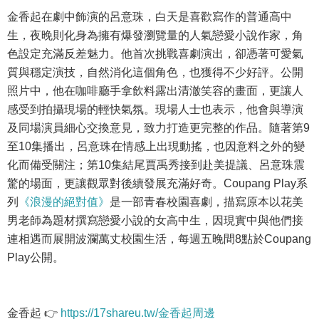
金香起在劇中飾演的呂意珠，白天是喜歡寫作的普通高中
生，夜晚則化身為擁有爆發瀏覽量的人氣戀愛小說作家，角
色設定充滿反差魅力。他首次挑戰喜劇演出，卻憑著可愛氣
質與穩定演技，自然消化這個角色，也獲得不少好評。公開
照片中，他在咖啡廳手拿飲料露出清澈笑容的畫面，更讓人
感受到拍攝現場的輕快氣氛。現場人士也表示，他會與導演
及同場演員細心交換意見，致力打造更完整的作品。隨著第9
至10集播出，呂意珠在情感上出現動搖，也因意料之外的變
化而備受關注；第10集結尾賈禹秀接到赴美提議、呂意珠震
驚的場面，更讓觀眾對後續發展充滿好奇。Coupang Play系
列
《浪漫的絕對值》
是一部青春校園喜劇，描寫原本以花美
男老師為題材撰寫戀愛小說的女高中生，因現實中與他們接
連相遇而展開波瀾萬丈校園生活，每週五晚間8點於Coupang
Play公開。
金香起 👉
https://17shareu.tw/金香起周邊