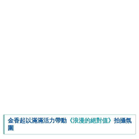
金香起以滿滿活力帶動
《浪漫的絕對值》
拍攝氛
圍