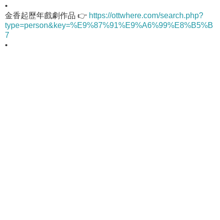
•
金香起歷年戲劇作品 👉
https://ottwhere.com/search.php?
type=person&key=%E9%87%91%E9%A6%99%E8%B5%B
7
•