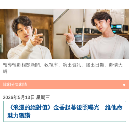
報導韓劇相關新聞、收視率、演出資訊、播出日期、劇情大
綱
▼
2026年5月13日 星期三
《浪漫的絕對值》金香起幕後照曝光 維他命
魅力獲讚