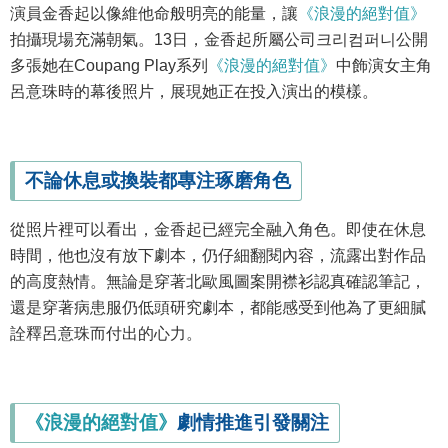
演員金香起以像維他命般明亮的能量，讓
《浪漫的絕對值》
拍攝現場充滿朝氣。13日，金香起所屬公司크리컴퍼니公開
多張她在Coupang Play系列
《浪漫的絕對值》
中飾演女主角
呂意珠時的幕後照片，展現她正在投入演出的模樣。
不論休息或換裝都專注琢磨角色
從照片裡可以看出，金香起已經完全融入角色。即使在休息
時間，他也沒有放下劇本，仍仔細翻閱內容，流露出對作品
的高度熱情。無論是穿著北歐風圖案開襟衫認真確認筆記，
還是穿著病患服仍低頭研究劇本，都能感受到他為了更細膩
詮釋呂意珠而付出的心力。
《浪漫的絕對值》
劇情推進引發關注