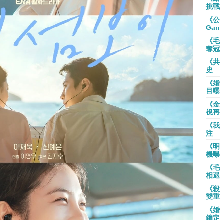
挑戰
《公
Gan
《毛
奪冠
《共
史
《婚
目曝
《金
視再
《我
注
《明
機曝
《毛
相遇
《殺
雙重
《婚
鎖定