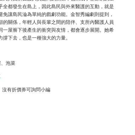
乎全都發生在島上，因此島民與外來醫護的互動，就是
避免讓島民淪為單純的戲劇功能。金智秀編劇則提到，
顧的關係，年輕人與長輩之間的陪伴、支所內醫護人員
同一屋簷下後產生的衝突與友情，都會逐步展開。她希
力撐下去，也是一種強大的力量。
蝦、泡菜
X
，沒有折價券可詢問小編