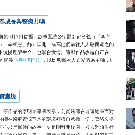
春成長與醫療共鳴
將於6月1日首播，故事圍繞公衛醫師都智義（「李宰
（「辛睿恩」飾）展開，描寫他們前往人人敬而遠之的
中慢慢理解生命、也學會愛情。這部作品改編自正在
連載的網漫
《존버닥터》
，以島嶼醫療人文愛情為主軸，結
實處境
》
等作品的李明佑導演表示，公衛醫師在偏遠地區面對
醫師在醫療資源不足的環境裡獨自承擔一切，喜怒哀樂
這不只是醫師的故事，更是剛離開校園、被丟進陌生社
時背負公務員、軍人、醫師三重身分時，所面對的壓力