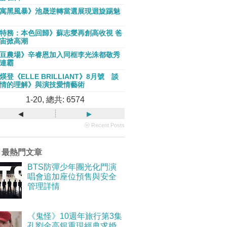
寓黑風暴》池晟逆轉當選展現迴旋踢魅
特務：本色回歸》蘇志燮再創高收視 爸
宙掀高潮
豆農場》辛睿恩加入同框李光洙都敬秀
連霸
煐登《ELLE BRILLIANT》8月號 談
情的理解》與演技愛情藝術
1-20, 總共: 6574
◂
▸
ⓦ Recent Posts
月最熱門文章
BTS防彈少年團光化門演
唱會追加座位預售與安全
管理詳情
《鬼怪》10週年旅行第3集
孔劉金高銀重現經典求婚