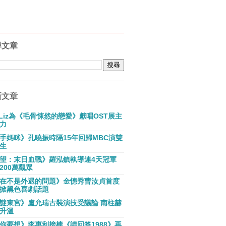
尋文章
新文章
E Liz為《毛骨悚然的戀愛》獻唱OST展主
力
手媽咪》孔曉振時隔15年回歸MBC演雙
生
望：末日血戰》羅泓鎮執導連4天冠軍
200萬觀眾
在不是外遇的問題》金憓秀曹汝貞首度
掀黑色喜劇話題
謎東宮》盧允瑞古裝演技受議論 南柱赫
升溫
你夢想》李惠利接棒《請回答1988》再