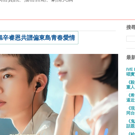
搜
旭辛睿恩共譜偏東島青春愛情
最
IV
唱實
《殺
重人
《希
逼近
《現
同台
《鬼
話題
《給