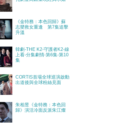
《金特務：本色回歸》蘇
志燮救女重逢 第7集追擊
升溫
韓劇-THE K2-守護者K2-線
上看-分集劇情-第6集-第10
集
CORTIS首場全球巡演啟動
出道後與全球粉絲見面
朱相昱《金特務：本色回
歸》演活冷面反派朱江燦