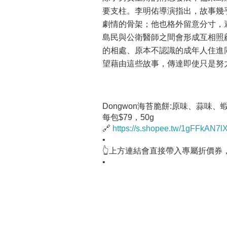
要支柱。李明佑導演指出，故事幾
劇情的骨架；他也格外留意分寸，
島民與公衛醫師之間會形成互相照
的相處、原本不認識的成年人住進
望藉由這些故事，傳達即使只是努
Dongwon海苔脆餅:原味、蒜味、
每包$79，50g
🔗
https://s.shopee.tw/1gFFkAN7l
•
👆上方連結會直接帶入專屬折價券
•