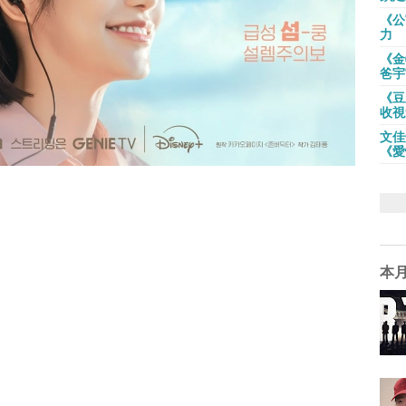
《公
力
《金
爸宇
《豆
收視
文佳
《愛
本