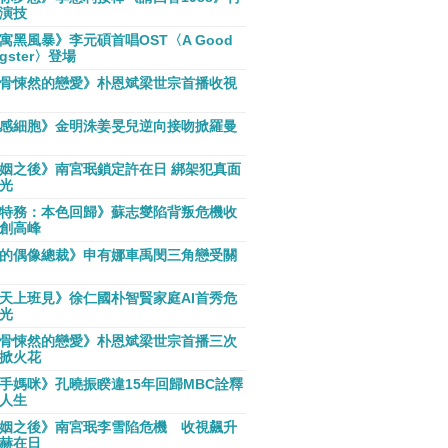
演技
寓黑風暴》李元碩首唱OST〈A Good
gster〉登場
骨悚然的戀愛》朴恩斌梁世宗首播收視
感細胞》金明洙姜旻兒逆向接吻掀羅曼
姻之後》南宮珉鎖定許在日 綁架犯真面
光
特務：本色回歸》蘇志燮陷背叛危機收
創高峰
的偶像總裁》申有娜車禹閔三角戀受關
天上班見》徐仁國朴智賢家庭AI首秀危
光
骨悚然的戀愛》朴恩斌梁世宗首播三次
掀火花
手媽咪》孔曉振睽違15年回歸MBC詮釋
人生
姻之後》南宮珉李雪陷危機 收視飆升
赫在日