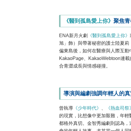
《醫到孤島愛上你》
聚焦青
ENA新月火劇
《醫到孤島愛上你》
旭」飾）與帶著秘密的護士陸夏莉
偏東島後，如何在醫療與人際互動
KakaoPage、KakaoWebtoon
合青澀成長與情感碰撞。
導演與編劇強調年輕人的真
曾執導
《少年時代》
、
《熱血司祭
的現實，比想像中更加艱難，年輕
都格外真切。金智秀編劇則認為，
會的年輕人故事，尤其當一個人同