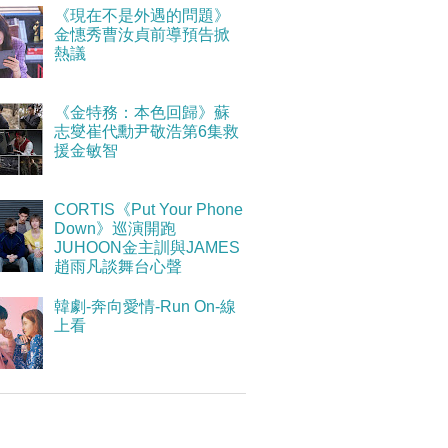
《現在不是外遇的問題》
金憓秀曹汝貞前導預告掀
熱議
《金特務：本色回歸》蘇
志燮崔代勳尹敬浩第6集救
援金敏智
CORTIS《Put Your Phone
Down》巡演開跑
JUHOON金主訓與JAMES
趙雨凡談舞台心聲
韓劇-奔向愛情-Run On-線
上看