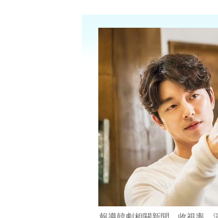
報導韓劇相關新聞、收視率、