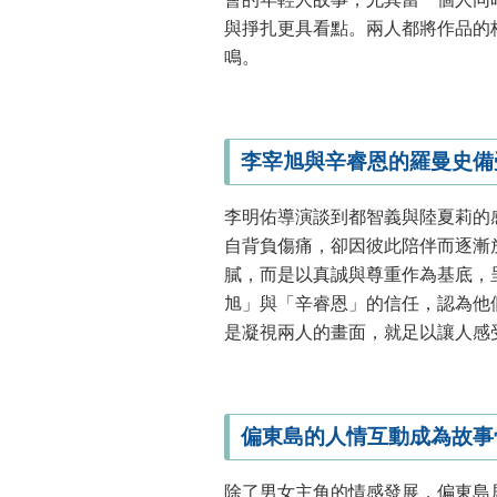
與掙扎更具看點。兩人都將作品的
鳴。
李宰旭與辛睿恩的羅曼史備
李明佑導演談到都智義與陸夏莉的
自背負傷痛，卻因彼此陪伴而逐漸
膩，而是以真誠與尊重作為基底，
旭」與「辛睿恩」的信任，認為他
是凝視兩人的畫面，就足以讓人感
偏東島的人情互動成為故事
除了男女主角的情感發展，偏東島