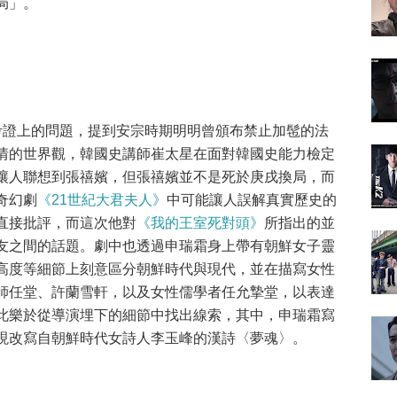
局」。
考證上的問題，提到安宗時期明明曾頒布禁止加髢的法
情的世界觀，韓國史講師崔太星在面對韓國史能力檢定
讓人聯想到張禧嬪，但張禧嬪並不是死於庚戌換局，而
奇幻劇
《21世紀大君夫人》
中可能讓人誤解真實歷史的
直接批評，而這次他對
《我的王室死對頭》
所指出的並
友之間的話題。劇中也透過申瑞霜身上帶有朝鮮女子靈
高度等細節上刻意區分朝鮮時代與現代，並在描寫女性
師任堂、許蘭雪軒，以及女性儒學者任允摯堂，以表達
此樂於從導演埋下的細節中找出線索，其中，申瑞霜寫
現改寫自朝鮮時代女詩人李玉峰的漢詩〈夢魂〉。