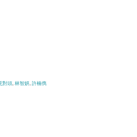
死對頭
,
林智妍
,
許楠儁