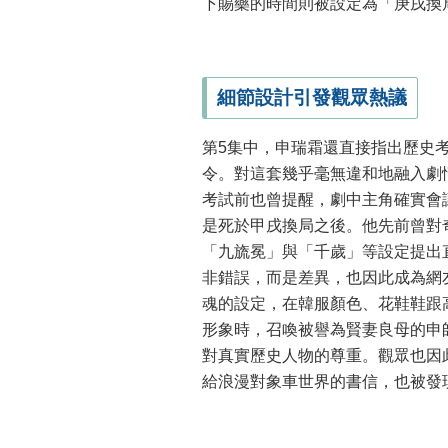
下賜藥的時間則被設定為「庚戌換
細節設計引發觀眾熱議
第5集中，申瑞霜還直接指出歷史
令。對這套幾乎毫無違和地融入劇
考試前也曾提醒，劇中主角確實會
是死於甲戌換局之後。他先前曾對
「九旒冕」與「千歲」等設定提出
非錯誤，而是差異，也因此成為網
魂的設定，在韓服顏色、花鞋鞋跟
形象時，召喚被譽為賢妻良母的申
對真實歷史人物的尊重。觀眾也因
給浪漫對象車世界的書信，也被發