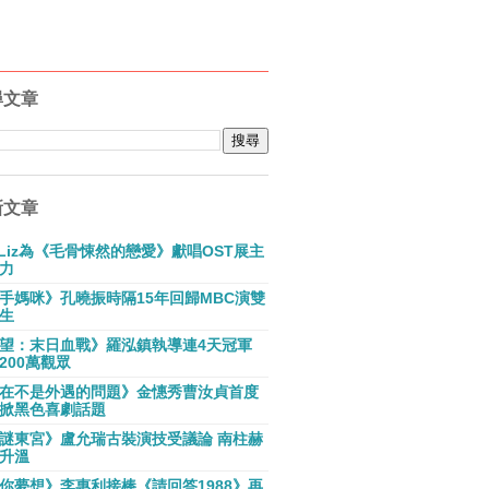
尋文章
新文章
E Liz為《毛骨悚然的戀愛》獻唱OST展主
力
手媽咪》孔曉振時隔15年回歸MBC演雙
生
望：末日血戰》羅泓鎮執導連4天冠軍
200萬觀眾
在不是外遇的問題》金憓秀曹汝貞首度
掀黑色喜劇話題
謎東宮》盧允瑞古裝演技受議論 南柱赫
升溫
你夢想》李惠利接棒《請回答1988》再