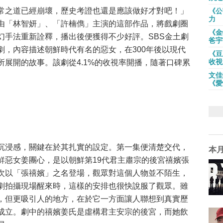
常之道已經崩壞，歷史考證也還是應該做好才對吧！」
《公
力
由「林智妍」、「許楠儁」主演的這部作品，將戲劇圈
《金
幻手法重新詮釋，播出後便獲得不少好評。SBS金土劇
爸宇
劇，內容描述朝鮮時代有名的惡女，在300年後以現代
《豆
收視
展開的故事。該劇從4.1%的收視率開播，隨著口碑累
文佳
《愛
沉浸感，關鍵在於其扎實的設定。第一集便清楚交代，
本
鮮惡女姜團心，是以朝鮮第19代君主肅宗的後宮禧嬪張
次以「張禧嬪」之名登場，觀眾對這個人物並不陌生，
劇拍攝現場醒來時，這樣的安排也很快說服了觀眾。雖
，但更吸引人的地方，在於它一方面讓人聯想到真實歷
成立。劇中的禧嬪姜氏是虛構君主安宗的後宮，而她飲