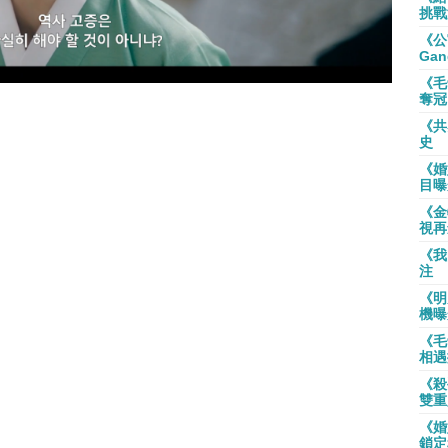
挑戰
《公
Gan
《毛
奪冠
《共
史
《婚
目曝
《金
視再
《我
注
《明
機曝
《毛
相遇
《殺
雙重
《婚
鎖定