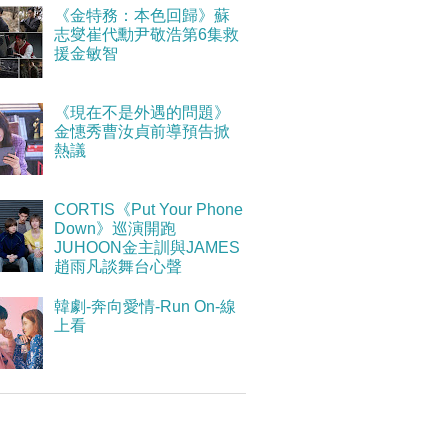
《金特務：本色回歸》蘇
志燮崔代勳尹敬浩第6集救
援金敏智
《現在不是外遇的問題》
金憓秀曹汝貞前導預告掀
熱議
CORTIS《Put Your Phone
Down》巡演開跑
JUHOON金主訓與JAMES
趙雨凡談舞台心聲
韓劇-奔向愛情-Run On-線
上看