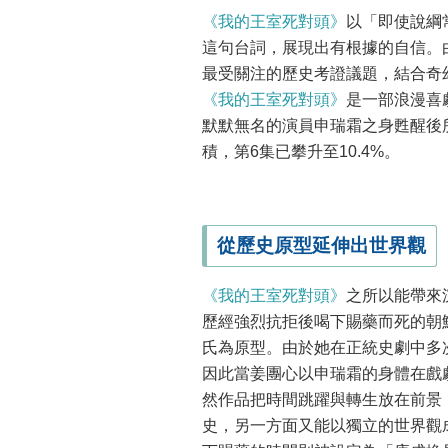
《我的王室死對頭》
以「即使說綱
這句台詞，展現出有根據的自信。
最受關注的歷史考證議題，結合奇
《我的王室死對頭》
是一部浪漫喜
默默無名的演員申瑞霜之身甦醒後所
積，第6集已攀升至10.4%。
從歷史原型延伸出世界觀
《我的王室死對頭》
之所以能帶來
歷經強烈抗拒後喝下賜藥而死的朝
氏為原型。由於她在正統史劇中多
因此當姜團心以申瑞霜的身體在戲
然作品把時間跳躍與轉生放在前景
史，另一方面又能以獨立的世界觀