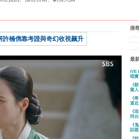
搜
妍許楠儁靠考證與奇幻收視飆升
最
IV
唱實
《殺
重人
《希
逼近
《現
同台
《鬼
話題
《給