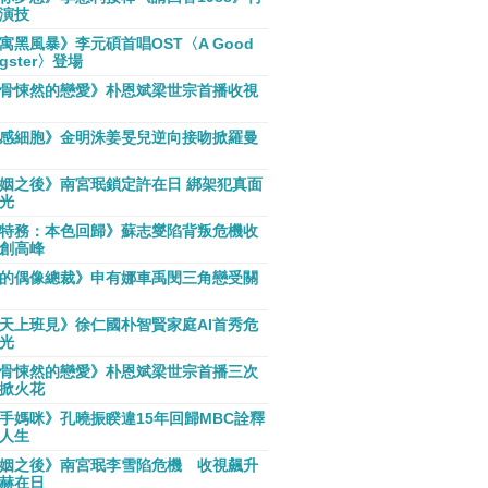
演技
寓黑風暴》李元碩首唱OST〈A Good
gster〉登場
骨悚然的戀愛》朴恩斌梁世宗首播收視
感細胞》金明洙姜旻兒逆向接吻掀羅曼
姻之後》南宮珉鎖定許在日 綁架犯真面
光
特務：本色回歸》蘇志燮陷背叛危機收
創高峰
的偶像總裁》申有娜車禹閔三角戀受關
天上班見》徐仁國朴智賢家庭AI首秀危
光
骨悚然的戀愛》朴恩斌梁世宗首播三次
掀火花
手媽咪》孔曉振睽違15年回歸MBC詮釋
人生
姻之後》南宮珉李雪陷危機 收視飆升
赫在日