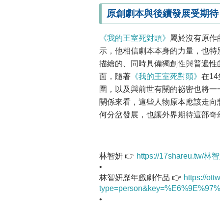
原創劇本與後續發展受期待
《我的王室死對頭》
屬於沒有原作
示，他相信劇本本身的力量，也特
描繪的、同時具備獨創性與普遍性
面，隨著
《我的王室死對頭》
在1
圍，以及與前世有關的祕密也將一
關係來看，這些人物原本應該走向
何分岔發展，也讓外界期待這部奇
林智妍 👉
https://17shareu.tw
•
林智妍歷年戲劇作品 👉
https://ot
type=person&key=%E6%9E%9
•