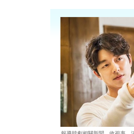
報導韓劇相關新聞、收視率、