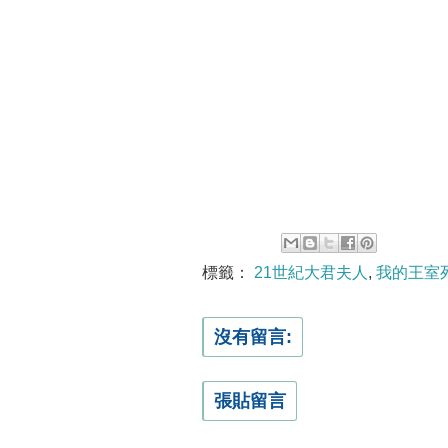
標籤：
21世紀大君夫人
,
我的王室
沒有留言:
張貼留言