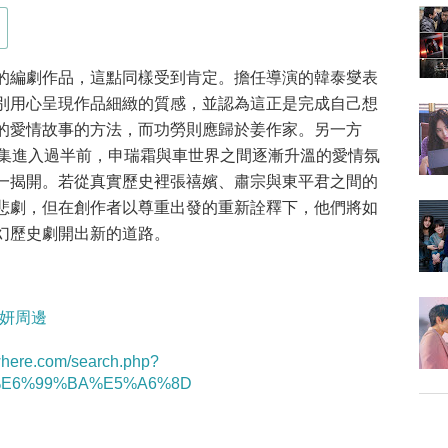
的編劇作品，這點同樣受到肯定。擔任導演的韓泰燮表
別用心呈現作品細緻的質感，並認為這正是完成自己想
的愛情故事的方法，而功勞則應歸於姜作家。另一方
4集進入過半前，申瑞霜與車世界之間逐漸升溫的愛情氛
一揭開。若從真實歷史裡張禧嬪、肅宗與東平君之間的
悲劇，但在創作者以尊重出發的重新詮釋下，他們將如
幻歷史劇開出新的道路。
/林智妍周邊
twhere.com/search.php?
7%E6%99%BA%E5%A6%8D