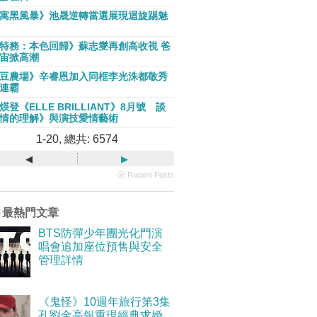
寓黑風暴》池晟逆轉當選展現迴旋踢魅
特務：本色回歸》蘇志燮再創高收視 爸
宙掀高潮
豆農場》辛睿恩加入同框李光洙都敬秀
連霸
煐登《ELLE BRILLIANT》8月號 談
情的理解》與演技愛情藝術
1-20, 總共: 6574
◂
▸
ⓦ Recent Posts
月最熱門文章
BTS防彈少年團光化門演
唱會追加座位預售與安全
管理詳情
《鬼怪》10週年旅行第3集
孔劉金高銀重現經典求婚