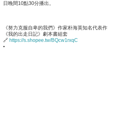
日晚間10點30分播出。
《努力克服自卑的我們》作家朴海英知名代表作
《我的出走日記》劇本書組套
🔗
https://s.shopee.tw/BQcw1rxqC
•