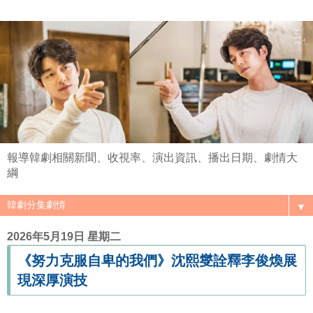
報導韓劇相關新聞、收視率、演出資訊、播出日期、劇情大
綱
▼
2026年5月19日 星期二
《努力克服自卑的我們》沈熙燮詮釋李俊煥展
現深厚演技