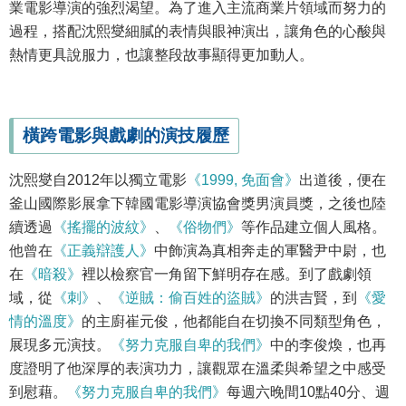
業電影導演的強烈渴望。為了進入主流商業片領域而努力的
過程，搭配沈熙燮細膩的表情與眼神演出，讓角色的心酸與
熱情更具說服力，也讓整段故事顯得更加動人。
橫跨電影與戲劇的演技履歷
沈熙燮自2012年以獨立電影
《1999, 免面會》
出道後，便在
釜山國際影展拿下韓國電影導演協會獎男演員獎，之後也陸
續透過
《搖擺的波紋》
、
《俗物們》
等作品建立個人風格。
他曾在
《正義辯護人》
中飾演為真相奔走的軍醫尹中尉，也
在
《暗殺》
裡以檢察官一角留下鮮明存在感。到了戲劇領
域，從
《刺》
、
《逆賊：偷百姓的盜賊》
的洪吉賢，到
《愛
情的溫度》
的主廚崔元俊，他都能自在切換不同類型角色，
展現多元演技。
《努力克服自卑的我們》
中的李俊煥，也再
度證明了他深厚的表演功力，讓觀眾在溫柔與希望之中感受
到慰藉。
《努力克服自卑的我們》
每週六晚間10點40分、週