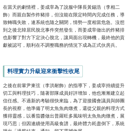
在當天的劇情裡，姜成宰為了說服中隊長黃錫浩（李相二
飾）而親自製作炸豬排，但沒能在限定時間內完成任務，導
致轉職失敗，連系統也隨之關閉，情勢一度相當危急。沒想
到之後北韓居民脫北事件突然發生，而姜成宰做出的炸豬排
也影響了對方下定決心脫北，讓局面出現轉機，最終他的貢
獻被認可，順利在不調整職務的情況下成為正式伙房兵。
料理實力升級迎來衝擊性收尾
之後在前輩尹東弦（李洪耐飾）的指導下，姜成宰持續提升
切工與料理技巧，隨著部隊成員好評增加，他也漸漸建立起
信任感。不過新的考驗很快來臨，為了迎接國會議員與師團
長的視察，他準備了明太魚魚肉燉煮，還從父親的料理方式
獲得靈感，以番茄醬做出普羅旺多風味明太魚魚肉燉煮，展
現巧思；但因連續使用高級食譜，最終體力耗盡倒下，系統