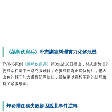
《菜鳥伙房兵》
朴志訓靠料理實力化解危機
TVING原創
《菜鳥伙房兵》
第3集於18日播出，朴志訓飾演的
姜成宰在劇中一路克服難關，逐步成長為正式伙房兵，也因
出色的料理能力獲得部隊信任，最後更以意想不到的結局維
持了緊張氛圍。
炸豬排任務失敗卻因脫北事件逆轉