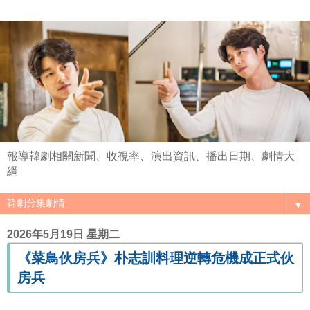
報導韓劇相關新聞、收視率、演出資訊、播出日期、劇情大
綱
▼
2026年5月19日 星期二
《菜鳥伙房兵》朴志訓料理逆轉危機成正式伙
房兵