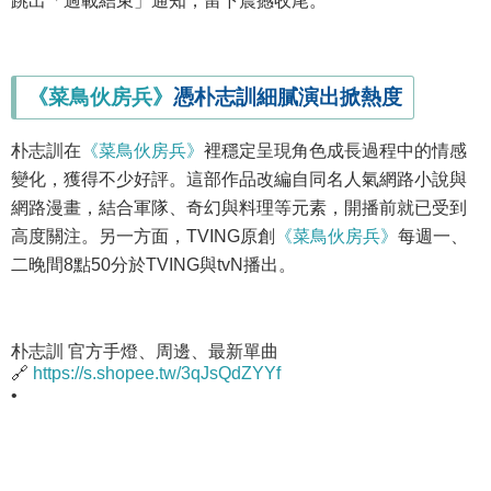
跳出「過載結束」通知，留下震撼收尾。
《菜鳥伙房兵》
憑朴志訓細膩演出掀熱度
朴志訓在
《菜鳥伙房兵》
裡穩定呈現角色成長過程中的情感
變化，獲得不少好評。這部作品改編自同名人氣網路小說與
網路漫畫，結合軍隊、奇幻與料理等元素，開播前就已受到
高度關注。另一方面，TVING原創
《菜鳥伙房兵》
每週一、
二晚間8點50分於TVING與tvN播出。
朴志訓 官方手燈、周邊、最新單曲
🔗
https://s.shopee.tw/3qJsQdZYYf
•