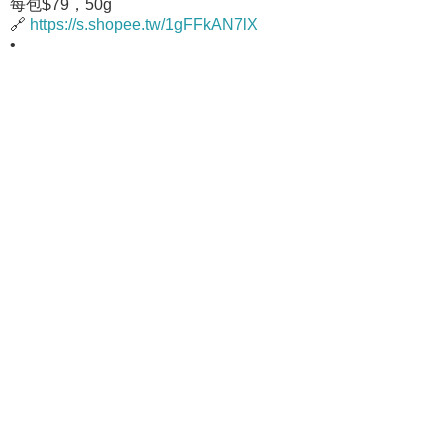
每包$79，50g
🔗
https://s.shopee.tw/1gFFkAN7lX
•