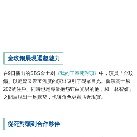
金玟錫展現逗趣魅力
在9日播出的SBS金土劇
《我的王室死對頭》
中，演員「金玟
錫」以輕鬆又帶著溫度的演出吸引了觀眾目光。飾演高士原
202號住戶、同時也是專業抱怨狂白光男的他，和「林智妍」
之間展現出十足默契，也讓角色更顯貼近現實。
從死對頭到合作夥伴