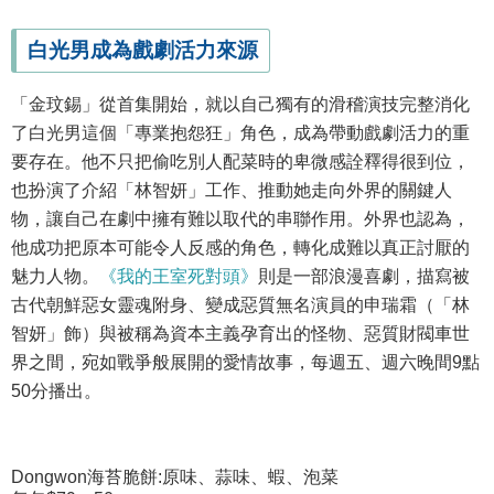
白光男成為戲劇活力來源
「金玟錫」從首集開始，就以自己獨有的滑稽演技完整消化
了白光男這個「專業抱怨狂」角色，成為帶動戲劇活力的重
要存在。他不只把偷吃別人配菜時的卑微感詮釋得很到位，
也扮演了介紹「林智妍」工作、推動她走向外界的關鍵人
物，讓自己在劇中擁有難以取代的串聯作用。外界也認為，
他成功把原本可能令人反感的角色，轉化成難以真正討厭的
魅力人物。
《我的王室死對頭》
則是一部浪漫喜劇，描寫被
古代朝鮮惡女靈魂附身、變成惡質無名演員的申瑞霜（「林
智妍」飾）與被稱為資本主義孕育出的怪物、惡質財閥車世
界之間，宛如戰爭般展開的愛情故事，每週五、週六晚間9點
50分播出。
Dongwon海苔脆餅:原味、蒜味、蝦、泡菜