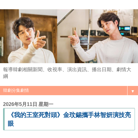
報導韓劇相關新聞、收視率、演出資訊、播出日期、劇情大
綱
▼
2026年5月11日 星期一
《我的王室死對頭》金玟錫攜手林智妍演技亮
眼