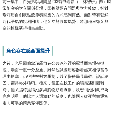
前一集中，白光男以與隔壁203號申瑞霜（「林智妍」飾）時
常衝突的對立關係登場，因牆壁隔音問題與對方較勁，卻對
瑞霜用自創鼓點般節奏回應的方式感到愕然。面對帶有朝鮮
時代語氣的銳利回嗆，他又立刻收斂氣勢，將那種卑微又無
奈的模樣演得相當生動。
角色存在感全面提升
之後，光男因偷拿瑞霜放在公共冰箱裡的配菜而當場被抓
包，場面一度十分尷尬。雖然他試圖用容器看起來相似當作
理由搪塞，仍很快被對方壓制，甚至變得畢恭畢敬、說話結
巴，顯得格外狼狽。後來，當正在找工作的瑞霜遇到困難
時，他又臨時提議她參與購物頻道直播，沒想到她因此成為
完售明星，他比本人還激動的反應，也讓兩人從死對頭逐漸
走向可靠的商業夥伴關係。