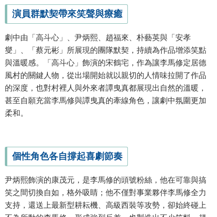
演員群默契帶來笑聲與療癒
劇中由「高斗心」、尹炳熙、趙福來、朴藝英與「安孝
燮」、「蔡元彬」所展現的團隊默契，持續為作品增添笑點
與溫暖感。「高斗心」飾演的宋鶴宅，作為讓李馬修定居德
風村的關鍵人物，從出場開始就以親切的人情味拉開了作品
的深度，也對村裡人與外來者譚曳真都展現出自然的溫暖，
甚至自願充當李馬修與譚曳真的牽線角色，讓劇中氛圍更加
柔和。
個性角色各自撐起喜劇節奏
尹炳熙飾演的康茂元，是李馬修的頭號粉絲，他在可靠與搞
笑之間切換自如，格外吸睛；他不僅對事業夥伴李馬修全力
支持，還送上最新型耕耘機、高級西裝等攻勢，卻始終碰上