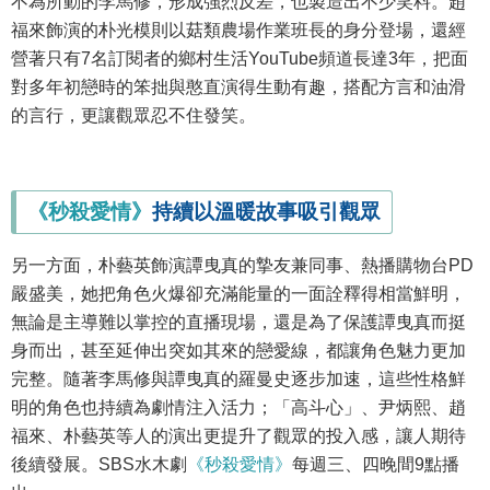
不為所動的李馬修，形成強烈反差，也製造出不少笑料。趙
福來飾演的朴光模則以菇類農場作業班長的身分登場，還經
營著只有7名訂閱者的鄉村生活YouTube頻道長達3年，把面
對多年初戀時的笨拙與憨直演得生動有趣，搭配方言和油滑
的言行，更讓觀眾忍不住發笑。
《秒殺愛情》
持續以溫暖故事吸引觀眾
另一方面，朴藝英飾演譚曳真的摯友兼同事、熱播購物台PD
嚴盛美，她把角色火爆卻充滿能量的一面詮釋得相當鮮明，
無論是主導難以掌控的直播現場，還是為了保護譚曳真而挺
身而出，甚至延伸出突如其來的戀愛線，都讓角色魅力更加
完整。隨著李馬修與譚曳真的羅曼史逐步加速，這些性格鮮
明的角色也持續為劇情注入活力；「高斗心」、尹炳熙、趙
福來、朴藝英等人的演出更提升了觀眾的投入感，讓人期待
後續發展。SBS水木劇
《秒殺愛情》
每週三、四晚間9點播