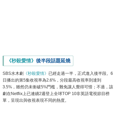
《秒殺愛情》
後半段話題延燒
SBS水木劇
《秒殺愛情》
已經走過一半，正式進入後半段。6
日播出的第5集收視率為2.6%，分段最高收視率則達到
3.5%，雖然仍未衝破5%門檻，難免讓人覺得可惜；不過，該
劇在Netflix上已連續2週登上全球TOP 10非英語電視節目榜
單，呈現出與收視表現不同的熱度。