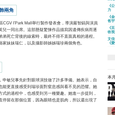
《公
飾兩角
力
《金
爸宇
CGV I'Park Mall舉行製作發表會，導演嚴智鎬與演員
《豆
英兒一同出席。這部懸疑驚悚作品描寫因遺傳疾病而逐
收視
弟弟死亡背後的線索時，最終不得不直面真相的過程。
文佳
藝家妹妹瑞仁，以及攝影師姊姊瑞珍兩個角色。
《愛
本
，申敏兒事先針對眼球演技做了許多準備。她表示，自
也能更直接感受到瑞珍面對窒息感與看不見的恐懼。她
方式的過程中，也感受到另一種樂趣。她進一步提到，
直停留在那個位置，因為眼睛也是肌肉，所以還出現了