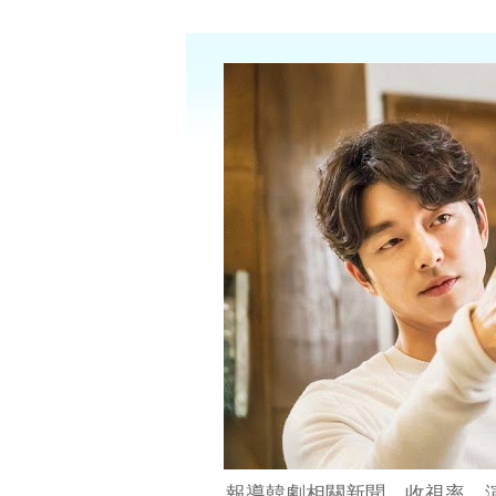
報導韓劇相關新聞、收視率、