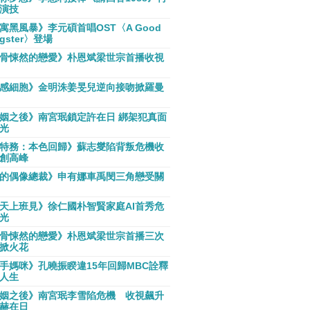
演技
寓黑風暴》李元碩首唱OST〈A Good
gster〉登場
骨悚然的戀愛》朴恩斌梁世宗首播收視
感細胞》金明洙姜旻兒逆向接吻掀羅曼
姻之後》南宮珉鎖定許在日 綁架犯真面
光
特務：本色回歸》蘇志燮陷背叛危機收
創高峰
的偶像總裁》申有娜車禹閔三角戀受關
天上班見》徐仁國朴智賢家庭AI首秀危
光
骨悚然的戀愛》朴恩斌梁世宗首播三次
掀火花
手媽咪》孔曉振睽違15年回歸MBC詮釋
人生
姻之後》南宮珉李雪陷危機 收視飆升
赫在日