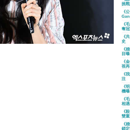
挑戰
《公
Gan
《毛
奪冠
《共
史
《婚
目曝
《金
視再
《我
注
《明
機曝
《毛
相遇
《殺
雙重
《婚
鎖定