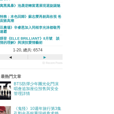
寓黑風暴》池晟逆轉當選展現迴旋踢魅
特務：本色回歸》蘇志燮再創高收視 爸
宙掀高潮
豆農場》辛睿恩加入同框李光洙都敬秀
連霸
煐登《ELLE BRILLIANT》8月號 談
情的理解》與演技愛情藝術
1-20, 總共: 6574
◂
▸
ⓦ Recent Posts
月最熱門文章
BTS防彈少年團光化門演
唱會追加座位預售與安全
管理詳情
《鬼怪》10週年旅行第3集
孔劉金高銀重現經典求婚