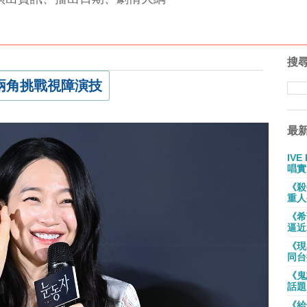
搜
兩角挑戰視障演技
最
IV
唱實
《殺
重人
《希
逼近
《現
同台
《鬼
話題
《給