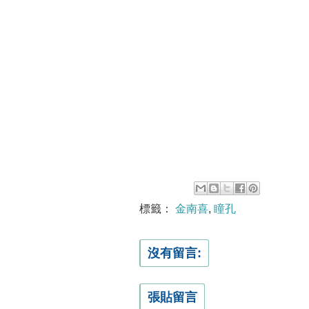
標籤：
金南喜
,
瞳孔
沒有留言:
張貼留言