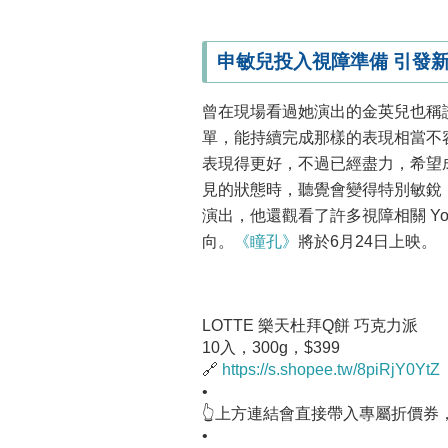
申敏兒投入視障準備 引發
曾在現場看過她演出的金英兒也稱
單，能持續完成那樣的表現相當不
表現得更好，不過已經盡力，希望
見的狀態時，聽覺會變得特別敏銳
演出，他還觀看了許多視障相關 Yo
向。
《瞳孔》
將於6月24日上映。
LOTTE 樂天杜拜Q餅 巧克力派
10入，300g，$399
🔗
https://s.shopee.tw/8piRjY0YtZ
•
👆上方連結會直接帶入專屬折價券
•