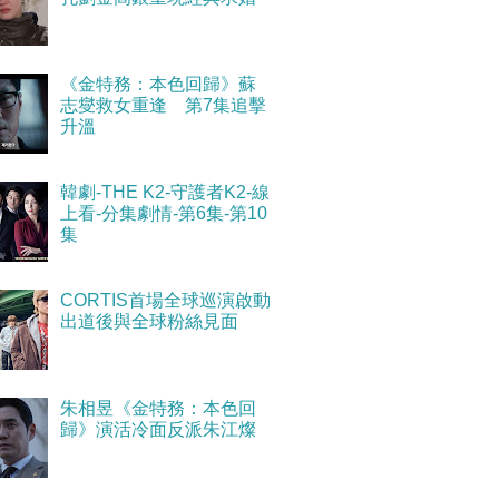
《金特務：本色回歸》蘇
志燮救女重逢 第7集追擊
升溫
韓劇-THE K2-守護者K2-線
上看-分集劇情-第6集-第10
集
CORTIS首場全球巡演啟動
出道後與全球粉絲見面
朱相昱《金特務：本色回
歸》演活冷面反派朱江燦