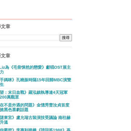
尋文章
新文章
E Liz為《毛骨悚然的戀愛》獻唱OST展主
力
手媽咪》孔曉振時隔15年回歸MBC演雙
生
望：末日血戰》羅泓鎮執導連4天冠軍
200萬觀眾
在不是外遇的問題》金憓秀曹汝貞首度
掀黑色喜劇話題
謎東宮》盧允瑞古裝演技受議論 南柱赫
升溫
你夢想》李惠利接棒《請回答1988》再