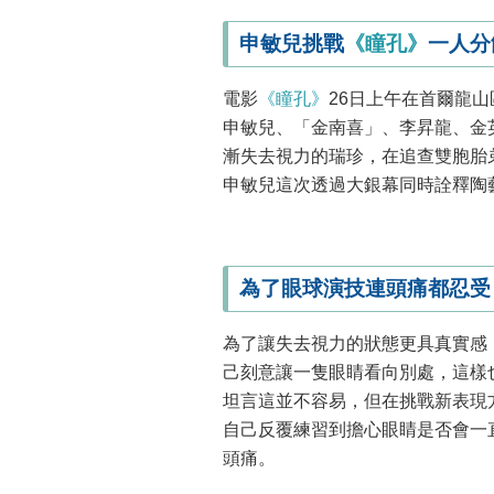
申敏兒挑戰
《瞳孔》
一人分
電影
《瞳孔》
26日上午在首爾龍山區
申敏兒、「金南喜」、李昇龍、金
漸失去視力的瑞珍，在追查雙胞胎
申敏兒這次透過大銀幕同時詮釋陶
為了眼球演技連頭痛都忍受
為了讓失去視力的狀態更具真實感
己刻意讓一隻眼睛看向別處，這樣
坦言這並不容易，但在挑戰新表現
自己反覆練習到擔心眼睛是否會一
頭痛。