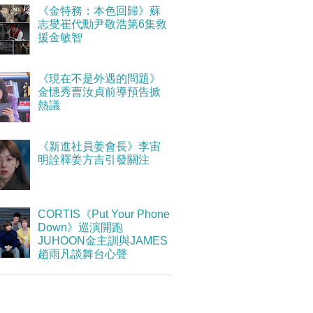
《金特務：本色回歸》蘇
志燮崔代勳尹敬浩第6集救
援金敏智
《現在不是外遇的問題》
金憓秀曹汝貞前導預告掀
熱議
《新進社員姜會長》李宙
明詮釋姜方吉引發關注
CORTIS《Put Your Phone
Down》巡演開跑
JUHOON金主訓與JAMES
趙雨凡談舞台心聲