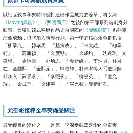
原班卡司與新成員齊聚
以細膩敘事和獨特情感打造出作品魅力的姜草，將以繼
《Moving異能》
、
《照明商店》
之後的第三部系列編劇身分
回歸。曾帶動韓式喪屍作品走向國際的
《屍戰朝鮮》
系列導
演金成勳，也將加入執導行列。第一季的核心角色群包括
「柳承龍」、韓孝周、「趙寅成」、「車太鉉」、「柳承
範」、「高胤禎」、「金度勳」、「金成均」、沈達琪、文
盛瑾、「金鍾壽」、朴炳恩、「金新綠」、李浩貞、朴廣
在、金國熙、「金熙元」、申載輝、朴韓率等人悉數回歸，
並加入「薛景求」、「李熙俊」、「柳惠英」、「盧允
瑞」、金成圭、「金建宇」、「崔允智」等新面孔。
元奎彬接棒金奉奭備受關注
最受矚目的變化之一，是第一季深受觀眾喜愛的金奉奭一
角，將由新世代演員「元奎彬」接下。憑藉2025年影集
《清