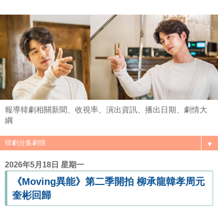
報導韓劇相關新聞、收視率、演出資訊、播出日期、劇情大
綱
▼
2026年5月18日 星期一
《Moving異能》第二季開拍 柳承龍韓孝周元
奎彬回歸