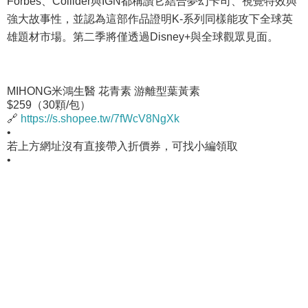
Forbes、Collider與IGN都稱讚它結合夢幻卡司、視覺特效與
強大故事性，並認為這部作品證明K-系列同樣能攻下全球英
雄題材市場。第二季將僅透過Disney+與全球觀眾見面。
MIHONG米鴻生醫 花青素 游離型葉黃素
$259（30顆/包）
🔗
https://s.shopee.tw/7fWcV8NgXk
•
若上方網址沒有直接帶入折價券，可找小編領取
•