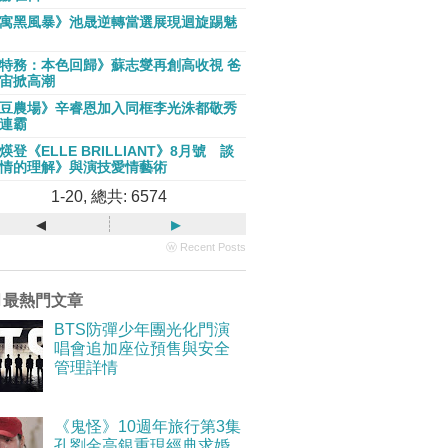
寓黑風暴》池晟逆轉當選展現迴旋踢魅
特務：本色回歸》蘇志燮再創高收視 爸
宙掀高潮
豆農場》辛睿恩加入同框李光洙都敬秀
連霸
煐登《ELLE BRILLIANT》8月號 談
情的理解》與演技愛情藝術
1-20, 總共: 6574
◂
▸
ⓦ Recent Posts
月最熱門文章
BTS防彈少年團光化門演
唱會追加座位預售與安全
管理詳情
《鬼怪》10週年旅行第3集
孔劉金高銀重現經典求婚