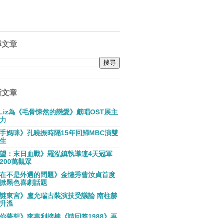
尋文章
新文章
E Liz為《毛骨悚然的戀愛》獻唱OST展主
力
手媽咪》孔曉振時隔15年回歸MBC演雙
生
望：末日血戰》羅泓鎮執導連4天冠軍
200萬觀眾
在不是外遇的問題》金憓秀曹汝貞首度
掀黑色喜劇話題
謎東宮》盧允瑞古裝演技受議論 南柱赫
升溫
你夢想》李惠利接棒《請回答1988》再