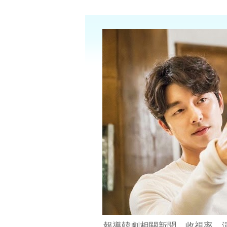
報導韓劇相關新聞、收視率、