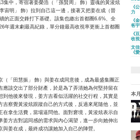
第3集中，寄宿著姜榮浩（「孫賢周」 飾）靈魂的黃浚炫
《公
「李宙明」 飾）拉到自己這一邊，接著又把姜在成（晉
力
續的正面交鋒打下基礎。該集也繳出首都圈6.6%、全
《金
爸宇
 2026年週末劇最高紀錄，單分鐘最高收視率更衝上首都圈
《豆
收視
文佳
《愛
京（「田慧振」 飾）與姜在成同意後，成為最盛集團正
吉應該交出了部分財產，於是為了弄清她為何堅持留在
本
想到他後來發現，姜方吉看似活躍的社交行程，其實是
方吉察覺黃浚炫跟蹤自己的方式後，反過來尾隨他，並
正在拿生活費，當場逼問他。面對窘境，黃浚炫表示自
準姜方吉對認同感的需求與內心渴望，進一步向她伸出
京與姜在成，最終成功讓她加入自己的陣營。