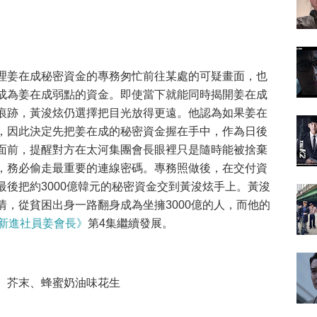
理姜在成秘密資金的專務匆忙前往某處的可疑畫面，也
成為姜在成弱點的資金。即使當下就能同時揭開姜在成
痕跡，黃浚炫仍選擇把目光放得更遠。他認為如果姜在
，因此決定先把姜在成的秘密資金握在手中，作為日後
面前，提醒對方在太河集團會長眼裡只是隨時能被捨棄
，務必偷走最重要的連線密碼。專務照做後，在交付資
後把約3000億韓元的秘密資金交到黃浚炫手上。黃浚
，從貧困出身一路翻身成為坐擁3000億的人，而他的
新進社員姜會長》
第4集繼續發展。
油、芥末、蜂蜜奶油味花生