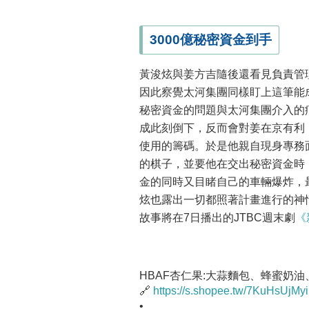
3000億秘密資金到手
黃浚炫與姜方吉隨後還看見負責管
因此察覺太河集團同樣盯上這筆能
秘密資金的問題與太河集團介入的
成此刻倒下，反而會對姜在京有利
使用的籌碼。於是他親自現身專務
的棋子，並要他在交出秘密資金時
金的同時又目睹自己的車輛爆炸，最
炫也露出一切都照著計畫進行的神情
故事將在7日播出的JTBC週末劇
《
HBAF杏仁果:大蒜麵包、蜂蜜奶
🔗
https://s.shopee.tw/7KuHsUjMyi
•