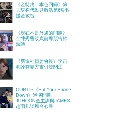
《金特務：本色回歸》蘇
志燮崔代勳尹敬浩第6集救
援金敏智
《現在不是外遇的問題》
金憓秀曹汝貞前導預告掀
熱議
《新進社員姜會長》李宙
明詮釋姜方吉引發關注
CORTIS《Put Your Phone
Down》巡演開跑
JUHOON金主訓與JAMES
趙雨凡談舞台心聲