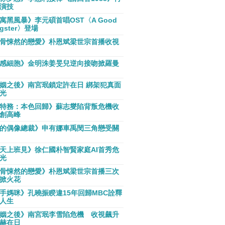
演技
寓黑風暴》李元碩首唱OST〈A Good
gster〉登場
骨悚然的戀愛》朴恩斌梁世宗首播收視
感細胞》金明洙姜旻兒逆向接吻掀羅曼
姻之後》南宮珉鎖定許在日 綁架犯真面
光
特務：本色回歸》蘇志燮陷背叛危機收
創高峰
的偶像總裁》申有娜車禹閔三角戀受關
天上班見》徐仁國朴智賢家庭AI首秀危
光
骨悚然的戀愛》朴恩斌梁世宗首播三次
掀火花
手媽咪》孔曉振睽違15年回歸MBC詮釋
人生
姻之後》南宮珉李雪陷危機 收視飆升
赫在日