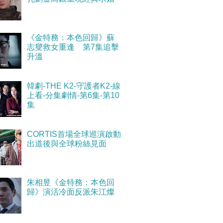
《金特務：本色回歸》蘇
志燮救女重逢 第7集追擊
升溫
韓劇-THE K2-守護者K2-線
上看-分集劇情-第6集-第10
集
CORTIS首場全球巡演啟動
出道後與全球粉絲見面
朱相昱《金特務：本色回
歸》演活冷面反派朱江燦