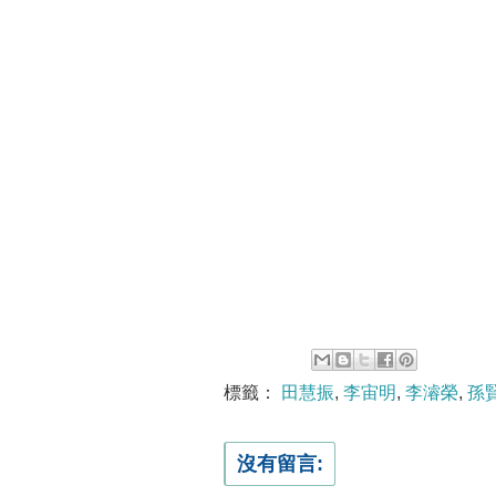
標籤：
田慧振
,
李宙明
,
李濬榮
,
孫
沒有留言: