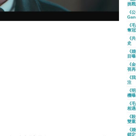
挑戰
《公
Gan
《毛
奪冠
《共
史
《婚
目曝
《金
視再
《我
注
《明
機曝
《毛
相遇
《殺
雙重
《婚
鎖定