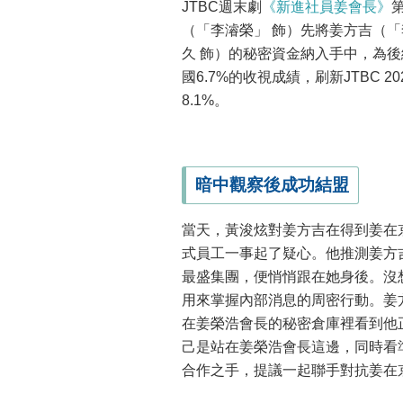
JTBC週末劇
《新進社員姜會長》
（「李濬榮」 飾）先將姜方吉（
久 飾）的秘密資金納入手中，為後
國6.7%的收視成績，刷新JTBC
8.1%。
暗中觀察後成功結盟
當天，黃浚炫對姜方吉在得到姜在
式員工一事起了疑心。他推測姜方
最盛集團，便悄悄跟在她身後。沒
用來掌握內部消息的周密行動。姜
在姜榮浩會長的秘密倉庫裡看到他
己是站在姜榮浩會長這邊，同時看
合作之手，提議一起聯手對抗姜在