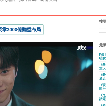
搜
掌3000億翻盤布局
最
IV
唱實
《殺
重人
《希
逼近
《現
同台
《鬼
話題
《給