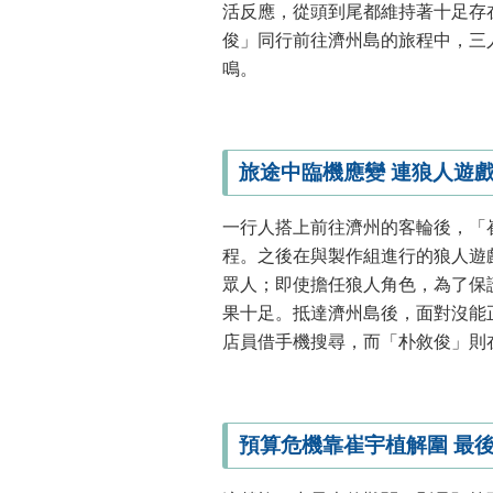
活反應，從頭到尾都維持著十足存
俊」同行前往濟州島的旅程中，三
鳴。
旅途中臨機應變 連狼人遊
一行人搭上前往濟州的客輪後，「
程。之後在與製作組進行的狼人遊
眾人；即使擔任狼人角色，為了保
果十足。抵達濟州島後，面對沒能
店員借手機搜尋，而「朴敘俊」則
預算危機靠崔宇植解圍 最