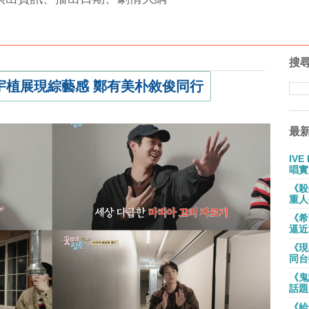
搜
宇植展現綜藝感 鄭有美朴敘俊同行
最
IV
唱實
《殺
重人
《希
逼近
《現
同台
《鬼
話題
《給