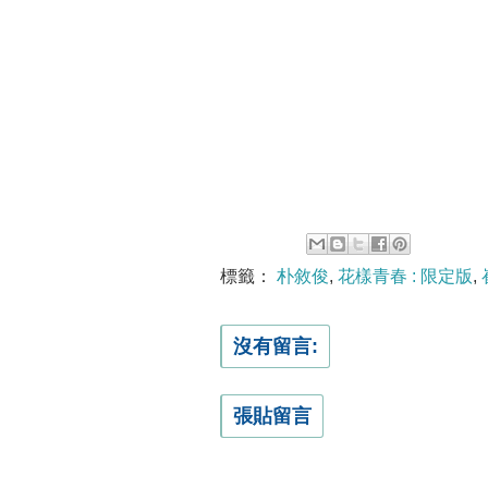
標籤：
朴敘俊
,
花樣青春 : 限定版
,
沒有留言:
張貼留言