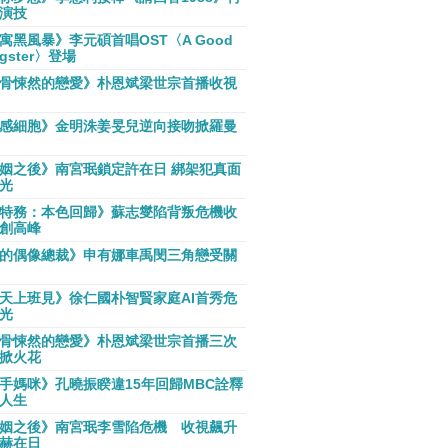
演技
寓黑風暴》李元碩首唱OST〈A Good
gster〉登場
骨悚然的戀愛》朴恩斌梁世宗首播收視
感細胞》金明洙姜旻兒逆向接吻掀羅曼
姻之後》南宮珉鎖定許在日 綁架犯真面
光
特務：本色回歸》蘇志燮陷背叛危機收
創高峰
的偶像總裁》申有娜車禹閔三角戀受關
天上班見》徐仁國朴智賢家庭AI首秀危
光
骨悚然的戀愛》朴恩斌梁世宗首播三次
掀火花
手媽咪》孔曉振睽違15年回歸MBC詮釋
人生
姻之後》南宮珉李雪陷危機 收視飆升
赫在日