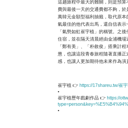
這趟旅程中最大的難關，則是預算
費與最後一天的交通費都不夠，於是
萬韓元金額型福利抽籤，取代原本
氣最佳的他代表出馬，還自信表示
「氣勢如虹崔宇植」的稱號。之後
住宿，並在隔天清晨經由金浦機場
「鄭有美」、「朴敘俊」搭乘計程
憊，也讓這段青春旅程隨著直播正
感，也讓人更加期待他未來作為演
崔宇植 👉
https://17shareu.tw
•
崔宇植歷年戲劇作品 👉
https://ot
type=person&key=%E5%B4%9
•