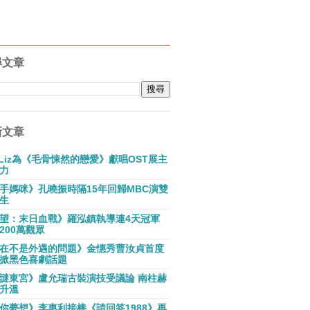
尋文章
新文章
E Liz為《毛骨悚然的戀愛》獻唱OST展主
力
手媽咪》孔曉振時隔15年回歸MBC演雙
生
望：末日血戰》羅泓鎮執導連4天冠軍
200萬觀眾
在不是外遇的問題》金憓秀曹汝貞首度
掀黑色喜劇話題
謎東宮》盧允瑞古裝演技受議論 南柱赫
升溫
你夢想》李惠利接棒《請回答1988》再