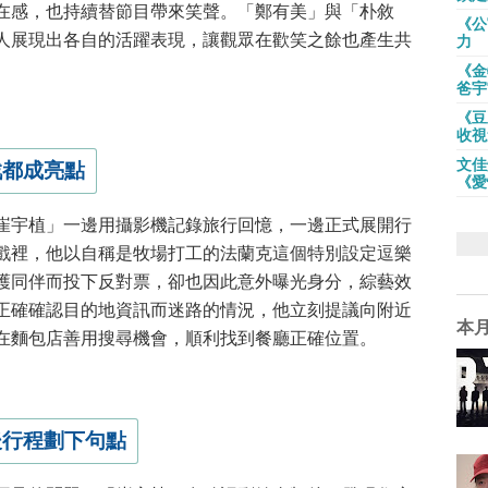
在感，也持續替節目帶來笑聲。「鄭有美」與「朴敘
《公
人展現出各自的活躍表現，讓觀眾在歡笑之餘也產生共
力
《金
爸宇
《豆
收視
文佳
戲都成亮點
《愛
崔宇植」一邊用攝影機記錄旅行回憶，一邊正式展開行
戲裡，他以自稱是牧場打工的法蘭克這個特別設定逗樂
護同伴而投下反對票，卻也因此意外曝光身分，綜藝效
正確確認目的地資訊而迷路的情況，他立刻提議向附近
本
在麵包店善用搜尋機會，順利找到餐廳正確位置。
後行程劃下句點