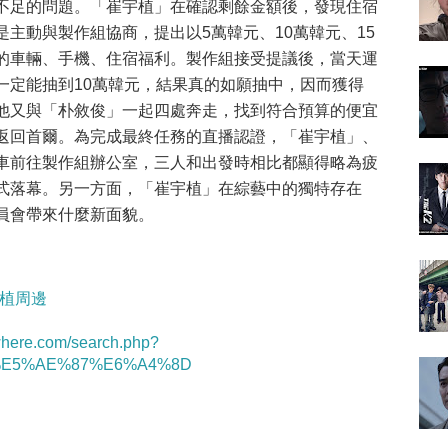
不足的問題。「崔宇植」在確認剩餘金額後，發現住宿
主動與製作組協商，提出以5萬韓元、10萬韓元、15
的車輛、手機、住宿福利。製作組接受提議後，當天運
一定能抽到10萬韓元，結果真的如願抽中，因而獲得
他又與「朴敘俊」一起四處奔走，找到符合預算的便宜
返回首爾。為完成最終任務的直播認證，「崔宇植」、
車前往製作組辦公室，三人和出發時相比都顯得略為疲
式落幕。另一方面，「崔宇植」在綜藝中的獨特存在
員會帶來什麼新面貌。
/崔宇植周邊
twhere.com/search.php?
4%E5%AE%87%E6%A4%8D