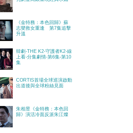
《金特務：本色回歸》蘇
志燮救女重逢 第7集追擊
升溫
韓劇-THE K2-守護者K2-線
上看-分集劇情-第6集-第10
集
CORTIS首場全球巡演啟動
出道後與全球粉絲見面
朱相昱《金特務：本色回
歸》演活冷面反派朱江燦