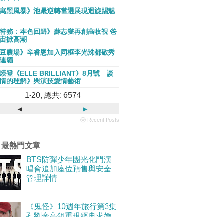
寓黑風暴》池晟逆轉當選展現迴旋踢魅
特務：本色回歸》蘇志燮再創高收視 爸
宙掀高潮
豆農場》辛睿恩加入同框李光洙都敬秀
連霸
煐登《ELLE BRILLIANT》8月號 談
情的理解》與演技愛情藝術
1-20, 總共: 6574
◂
▸
ⓦ Recent Posts
月最熱門文章
BTS防彈少年團光化門演
唱會追加座位預售與安全
管理詳情
《鬼怪》10週年旅行第3集
孔劉金高銀重現經典求婚