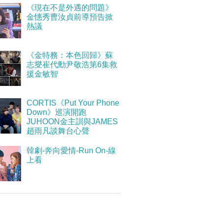
《現在不是外遇的問題》
金憓秀曹汝貞前導預告掀
熱議
《金特務：本色回歸》蘇
志燮崔代勳尹敬浩第6集救
援金敏智
CORTIS《Put Your Phone
Down》巡演開跑
JUHOON金主訓與JAMES
趙雨凡談舞台心聲
韓劇-奔向愛情-Run On-線
上看