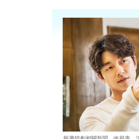
報導韓劇相關新聞、收視率、