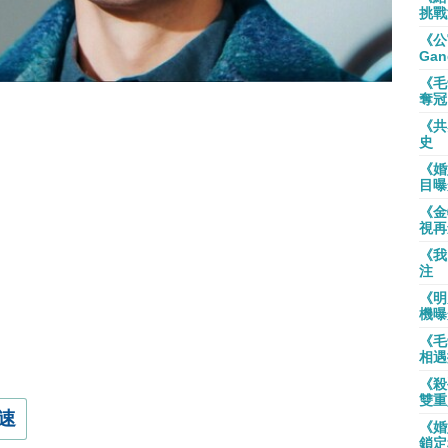
挑戰
《公
Gan
《毛
奪冠
《共
史
《婚
目曝
《金
視再
《我
注
《明
機曝
《毛
相遇
《殺
雙重
速
《婚
鎖定