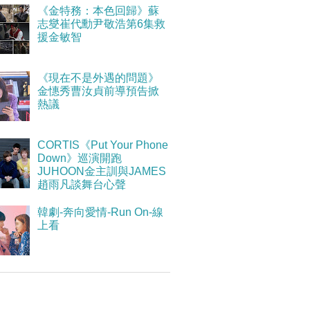
《金特務：本色回歸》蘇
志燮崔代勳尹敬浩第6集救
援金敏智
《現在不是外遇的問題》
金憓秀曹汝貞前導預告掀
熱議
CORTIS《Put Your Phone
Down》巡演開跑
JUHOON金主訓與JAMES
趙雨凡談舞台心聲
韓劇-奔向愛情-Run On-線
上看