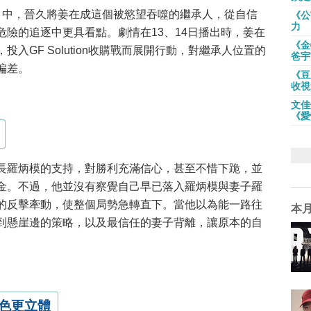
》
中，晉久將姜在成這個被慾望吞噬的繼承人，從自信
《公
力
險的追逐中更具看點。劇情在13、14日播出時，姜在
《金
入GF Solution收購戰而展開行動，對繼承人位置的
爸宇
偏差。
《豆
收視
文佳
《愛
長羅炳模的支持，對勝利充滿信心，甚至不惜下跪，並
金。不過，他並沒有察覺自己早已落入羅炳模與妻子羅
的反擊牽動，使整個局勢急轉直下。當他以為能一路往
本
到懸崖邊的策略，以及最信任的妻子背離，讓原本的自
色更立體