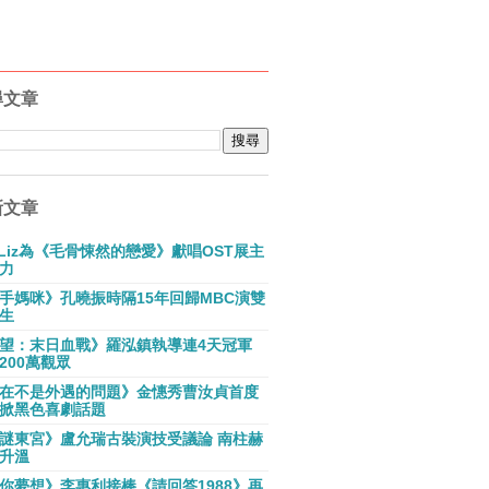
尋文章
新文章
E Liz為《毛骨悚然的戀愛》獻唱OST展主
力
手媽咪》孔曉振時隔15年回歸MBC演雙
生
望：末日血戰》羅泓鎮執導連4天冠軍
200萬觀眾
在不是外遇的問題》金憓秀曹汝貞首度
掀黑色喜劇話題
謎東宮》盧允瑞古裝演技受議論 南柱赫
升溫
你夢想》李惠利接棒《請回答1988》再