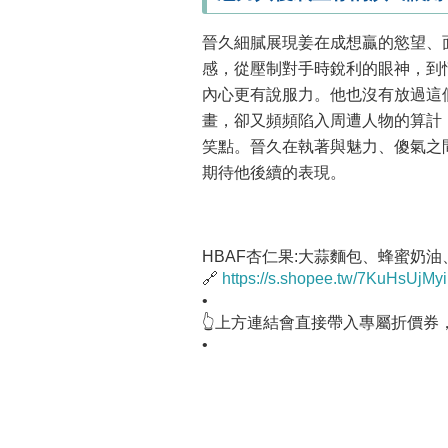
晉久細膩展現姜在成想贏的慾望、
感，從壓制對手時銳利的眼神，到
內心更有說服力。他也沒有放過這
畫，卻又頻頻陷入周遭人物的算計
笑點。晉久在執著與魅力、傻氣之
期待他後續的表現。
HBAF杏仁果:大蒜麵包、蜂蜜奶
🔗
https://s.shopee.tw/7KuHsUjMyi
•
👆上方連結會直接帶入專屬折價券
•