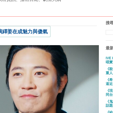
搜
演繹姜在成魅力與傻氣
最
IV
唱實
《殺
重人
《希
逼近
《現
同台
《鬼
話題
《給