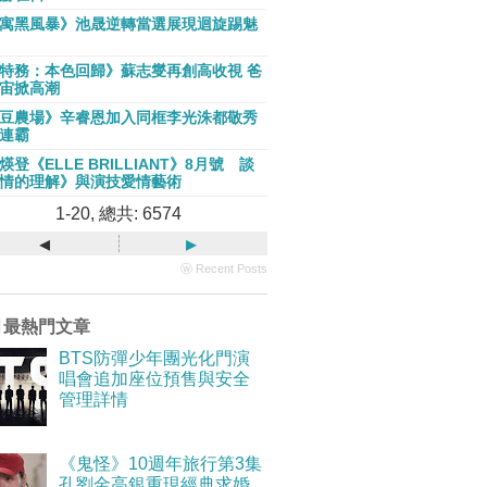
寓黑風暴》池晟逆轉當選展現迴旋踢魅
特務：本色回歸》蘇志燮再創高收視 爸
宙掀高潮
豆農場》辛睿恩加入同框李光洙都敬秀
連霸
煐登《ELLE BRILLIANT》8月號 談
情的理解》與演技愛情藝術
1-20, 總共: 6574
◂
▸
ⓦ Recent Posts
月最熱門文章
BTS防彈少年團光化門演
唱會追加座位預售與安全
管理詳情
《鬼怪》10週年旅行第3集
孔劉金高銀重現經典求婚