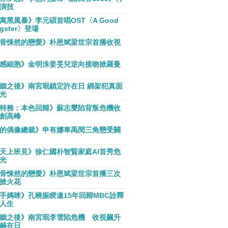
演技
寓黑風暴》李元碩首唱OST〈A Good
gster〉登場
骨悚然的戀愛》朴恩斌梁世宗首播收視
感細胞》金明洙姜旻兒逆向接吻掀羅曼
姻之後》南宮珉鎖定許在日 綁架犯真面
光
特務：本色回歸》蘇志燮陷背叛危機收
創高峰
的偶像總裁》申有娜車禹閔三角戀受關
天上班見》徐仁國朴智賢家庭AI首秀危
光
骨悚然的戀愛》朴恩斌梁世宗首播三次
掀火花
手媽咪》孔曉振睽違15年回歸MBC詮釋
人生
姻之後》南宮珉李雪陷危機 收視飆升
赫在日