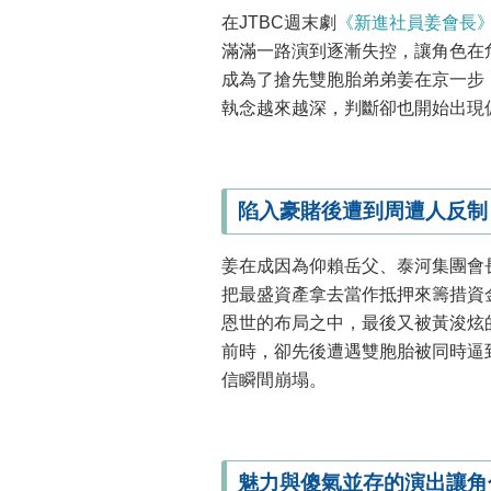
在JTBC週末劇
《新進社員姜會長
滿滿一路演到逐漸失控，讓角色在危
成為了搶先雙胞胎弟弟姜在京一步，投
執念越來越深，判斷卻也開始出現
陷入豪賭後遭到周遭人反制
姜在成因為仰賴岳父、泰河集團會
把最盛資產拿去當作抵押來籌措資
恩世的布局之中，最後又被黃浚炫
前時，卻先後遭遇雙胞胎被同時逼
信瞬間崩塌。
魅力與傻氣並存的演出讓角