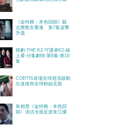
《金特務：本色回歸》蘇
志燮救女重逢 第7集追擊
升溫
韓劇-THE K2-守護者K2-線
上看-分集劇情-第6集-第10
集
CORTIS首場全球巡演啟動
出道後與全球粉絲見面
朱相昱《金特務：本色回
歸》演活冷面反派朱江燦