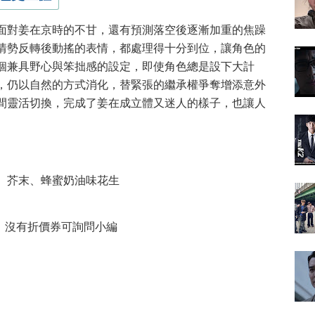
面對姜在京時的不甘，還有預測落空後逐漸加重的焦躁
情勢反轉後動搖的表情，都處理得十分到位，讓角色的
個兼具野心與笨拙感的設定，即使角色總是設下大計
，仍以自然的方式消化，替緊張的繼承權爭奪增添意外
間靈活切換，完成了姜在成立體又迷人的樣子，也讓人
油、芥末、蜂蜜奶油味花生
，沒有折價券可詢問小編