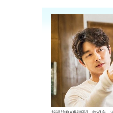
報導韓劇相關新聞、收視率、