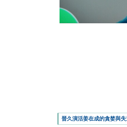
晉久演活姜在成的貪婪與失