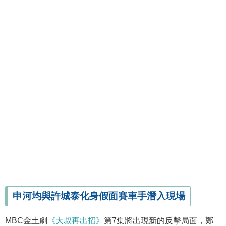
申河均與許城泰化身假面賽車手潛入現場
MBC金土劇
《大叔再出招》
第7集將出現新的反擊局面，鄭