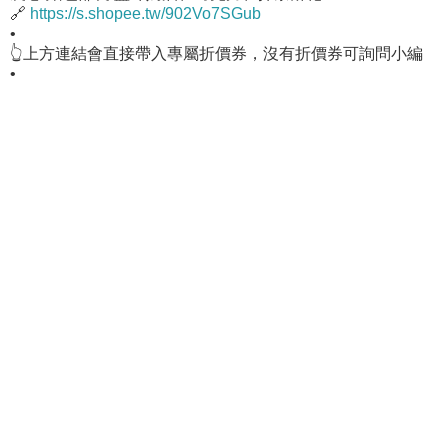
🔗
https://s.shopee.tw/902Vo7SGub
•
👆上方連結會直接帶入專屬折價券，沒有折價券可詢問小編
•