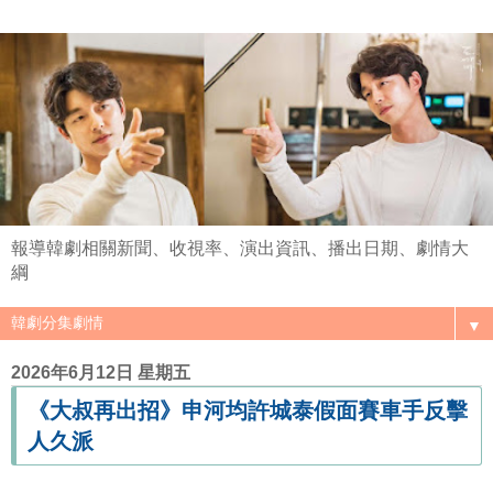
報導韓劇相關新聞、收視率、演出資訊、播出日期、劇情大
綱
▼
2026年6月12日 星期五
《大叔再出招》申河均許城泰假面賽車手反擊
人久派