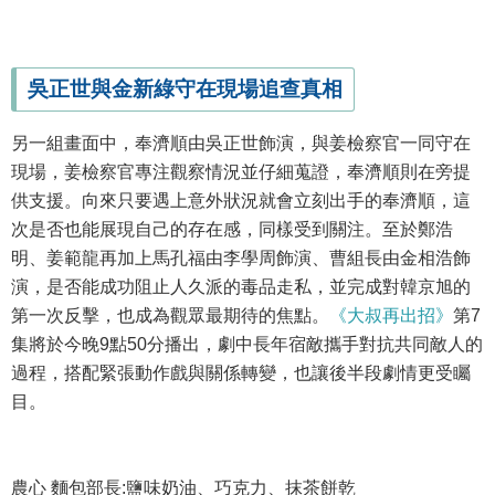
吳正世與金新綠守在現場追查真相
另一組畫面中，奉濟順由吳正世飾演，與姜檢察官一同守在
現場，姜檢察官專注觀察情況並仔細蒐證，奉濟順則在旁提
供支援。向來只要遇上意外狀況就會立刻出手的奉濟順，這
次是否也能展現自己的存在感，同樣受到關注。至於鄭浩
明、姜範龍再加上馬孔福由李學周飾演、曹組長由金相浩飾
演，是否能成功阻止人久派的毒品走私，並完成對韓京旭的
第一次反擊，也成為觀眾最期待的焦點。
《大叔再出招》
第7
集將於今晚9點50分播出，劇中長年宿敵攜手對抗共同敵人的
過程，搭配緊張動作戲與關係轉變，也讓後半段劇情更受矚
目。
農心 麵包部長:鹽味奶油、巧克力、抹茶餅乾