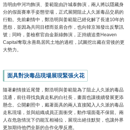
浩明由申河均飾演、姜範龍由許城泰飾演，兩人將以隱藏身
分的假面賽車手姿態登場，正式展開阻止人久派毒品交易的
行動。先前劇情中，鄭浩明與姜範龍已經化解了長達10年的
恩怨，並因為共同目標而並肩合作，也向韓京旭發出反擊訊
號；同時，姜檢察官由金新綠飾演，正持續追查Heaven
Capital奪取永善島居民土地的過程，試圖挖出藏在背後的更
大勢力。
面具對決毒品現場展現緊張火花
隨著劇情接近尾聲，鄭浩明與姜範龍為了阻止人久派的毒品
流通，前往尋找負責走私的白社長，畫面也讓後續發展更添
懸念。公開劇照中，戴著面具的兩人直接闖入人久派的毒品
走私現場，並與組織成員正面衝突，動作場面毫不保留。兩
人在危急情況下仍能互相補位，展現出絕佳默契，也讓外界
更加期待他們全新的合作化學反應。