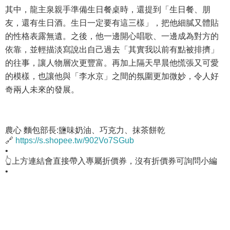
其中，龍主泉親手準備生日餐桌時，還提到「生日餐、朋
友，還有生日酒。生日一定要有這三樣」，把他細膩又體貼
的性格表露無遺。之後，他一邊開心唱歌、一邊成為對方的
依靠，並輕描淡寫說出自己過去「其實我以前有點被排擠」
的往事，讓人物層次更豐富。再加上隔天早晨他慌張又可愛
的模樣，也讓他與「李水京」之間的氛圍更加微妙，令人好
奇兩人未來的發展。
農心 麵包部長:鹽味奶油、巧克力、抹茶餅乾
🔗
https://s.shopee.tw/902Vo7SGub
•
👆上方連結會直接帶入專屬折價券，沒有折價券可詢問小編
•