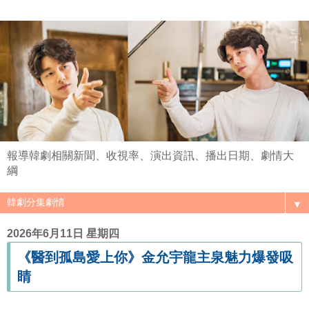
報導韓劇相關新聞、收視率、演出資訊、播出日期、劇情大
綱
▼
2026年6月11日 星期四
《醫到孤島愛上你》金允宇龍主泉魅力爆發吸
睛