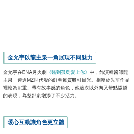
金允宇以龍主泉一角展現不同魅力
金允宇在ENA月火劇
《醫到孤島愛上你》
中，飾演韓醫師龍
主泉，透過MZ世代般的鮮明氣質吸引目光。相較於先前作品
裡較為沉重、帶有故事感的角色，他這次以外向又帶點撒嬌
的表現，為整部劇增添了不少活力。
暖心互動讓角色更立體