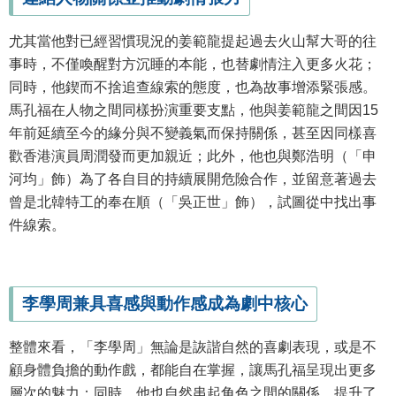
尤其當他對已經習慣現況的姜範龍提起過去火山幫大哥的往
事時，不僅喚醒對方沉睡的本能，也替劇情注入更多火花；
同時，他鍥而不捨追查線索的態度，也為故事增添緊張感。
馬孔福在人物之間同樣扮演重要支點，他與姜範龍之間因15
年前延續至今的緣分與不變義氣而保持關係，甚至因同樣喜
歡香港演員周潤發而更加親近；此外，他也與鄭浩明（「申
河均」飾）為了各自目的持續展開危險合作，並留意著過去
曾是北韓特工的奉在順（「吳正世」飾），試圖從中找出事
件線索。
李學周兼具喜感與動作感成為劇中核心
整體來看，「李學周」無論是詼諧自然的喜劇表現，或是不
顧身體負擔的動作戲，都能自在掌握，讓馬孔福呈現出更多
層次的魅力；同時，他也自然串起角色之間的關係，提升了