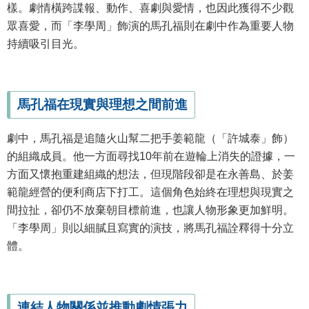
樣。劇情橫跨諜報、動作、喜劇與愛情，也因此獲得不少觀
眾喜愛，而「李學周」飾演的馬孔福則在劇中作為重要人物
持續吸引目光。
馬孔福在現實與理想之間前進
劇中，馬孔福是追隨火山幫二把手姜範龍（「許城泰」飾）
的組織成員。他一方面尋找10年前在遊輪上消失的證據，一
方面又懷抱重建組織的想法，但現階段卻是在永善島、於姜
範龍經營的便利商店下打工。這個角色始終在理想與現實之
間拉扯，卻仍不放棄朝目標前進，也讓人物形象更加鮮明。
「李學周」則以細膩且寫實的演技，將馬孔福詮釋得十分立
體。
連結人物關係並推動劇情張力