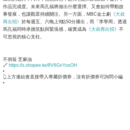
作品完成度。未來馬孔福將做出什麼選擇、又會如何帶動故
事發展，也讓觀眾持續關注。另一方面，MBC金土劇
《大叔
再出招》
於每週五、六晚上9點50分播出，而「李學周」透過
馬孔福同時承擔笑點與緊張感，確實成為
《大叔再出招》
不
可忽視的核心支柱。
不倒翁 芝麻油
🔗
https://s.shopee.tw/8V6GnYoxOH
•
👆上方連結會直接帶入專屬折價券，沒有折價券可詢問小編
•