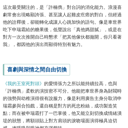
這次最受關注的，是「許楠儁」對台詞的消化能力。浪漫喜
劇常會出現略顯誇張、甚至讓人起雞皮疙瘩的對白，但經過
他的詮釋後，卻能轉化成讓人心跳加快的語句。像是車世界
吃下申瑞霜給的糖果後，低聲說出「真他媽甜膩」，或是在
對方一次次推開自己時懇求「把其他傢伙都拋開，你只看著
我」，都因他的演出而顯得特別有魅力。
喜劇與深情之間自由切換
《我的王室死對頭》
的愛情張力之所以能持續拉高，也與
「許楠儁」柔軟的演技密不可分。他能把車世界身為財閥時
的強勢與幼稚演得很有說服力，像是利用廣告主身分取消申
瑞霜參與合拍戲，還自稱是對方的死忠粉絲，成功製造笑
點；而在被申瑞霜打了一巴掌後，他又能立刻切換成情緒潰
堤的狀態，將額頭貼上對方肩頭的淚吻場面演得極具迫切