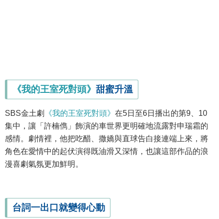
《我的王室死對頭》
甜蜜升溫
SBS金土劇
《我的王室死對頭》
在5日至6日播出的第9、10
集中，讓「許楠儁」飾演的車世界更明確地流露對申瑞霜的
感情。劇情裡，他把吃醋、撒嬌與直球告白接連端上來，將
角色在愛情中的起伏演得既油滑又深情，也讓這部作品的浪
漫喜劇氣氛更加鮮明。
台詞一出口就變得心動