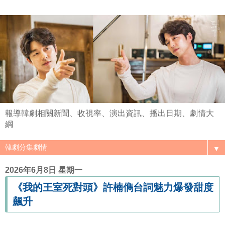
報導韓劇相關新聞、收視率、演出資訊、播出日期、劇情大
綱
▼
2026年6月8日 星期一
《我的王室死對頭》許楠儁台詞魅力爆發甜度
飆升