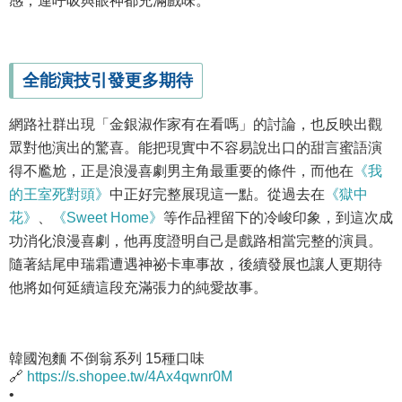
感，連呼吸與眼神都充滿戲味。
全能演技引發更多期待
網路社群出現「金銀淑作家有在看嗎」的討論，也反映出觀
眾對他演出的驚喜。能把現實中不容易說出口的甜言蜜語演
得不尷尬，正是浪漫喜劇男主角最重要的條件，而他在
《我
的王室死對頭》
中正好完整展現這一點。從過去在
《獄中
花》
、
《Sweet Home》
等作品裡留下的冷峻印象，到這次成
功消化浪漫喜劇，他再度證明自己是戲路相當完整的演員。
隨著結尾申瑞霜遭遇神祕卡車事故，後續發展也讓人更期待
他將如何延續這段充滿張力的純愛故事。
韓國泡麵 不倒翁系列 15種口味
🔗
https://s.shopee.tw/4Ax4qwnr0M
•