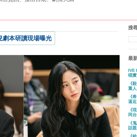
搜
兒劇本研讀現場曝光
最
IV
唱實
《殺
重人
《希
逼近
《現
同台
《鬼
話題
《給