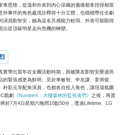
家車恩煥，從溫和外表到內心深藏的傷痛都拿捏得相當
意外事件的角色處境詮釋得十分立體，也穩穩帶住全劇
的演員劉智安，她為這名共感能力較弱、外表可能顯得
現出從頂級明星走向危機的轉變。
烈
真實帶出當年在女團活動時期，因被隊友劉智安壓過而
品的緊張感更為鮮明。至於車敏智、申友謙、姜弼俊、
、朴彩元等配角演員，也都各自投入角色，讓現場氛圍
C戲劇
《Numbers：大樓森林的監視者們》
之後，再度
將於7月4日星期六晚間10點50分，透過Lifetime、LG