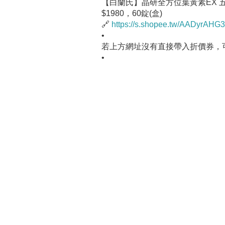
【白蘭氏】晶研全方位葉黃素EX 
$1980，60錠(盒)
🔗
https://s.shopee.tw/AADyrAHG
•
若上方網址沒有直接帶入折價券，
•