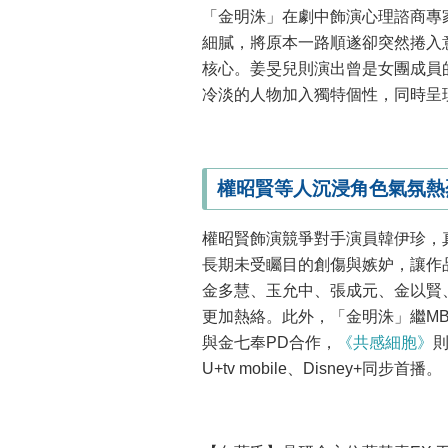
「金明洙」在劇中飾演心理諮商專
細膩，將原本一路順遂卻突然捲入
核心。姜旻兒則演出曾是女團成員
冷淡的人物加入獨特個性，同時呈
權昭賢等人沉浸角色氣氛熱
權昭賢飾演競爭對手演員韓伊珍，
長期未受矚目的創傷與嫉妒，讓作
金多慧、玉允中、張成元、金以賢
更加熱絡。此外，「金明洙」繼MB
與金七奉PD合作，
《共感細胞》
則
U+tv mobile、Disney+同步首播。