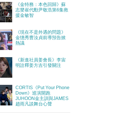
《金特務：本色回歸》蘇
志燮崔代勳尹敬浩第6集救
援金敏智
《現在不是外遇的問題》
金憓秀曹汝貞前導預告掀
熱議
《新進社員姜會長》李宙
明詮釋姜方吉引發關注
CORTIS《Put Your Phone
Down》巡演開跑
JUHOON金主訓與JAMES
趙雨凡談舞台心聲