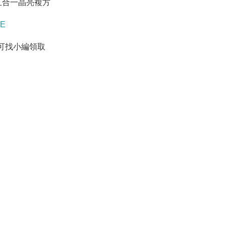
五合一晶亮複方
3E
可找小編領取