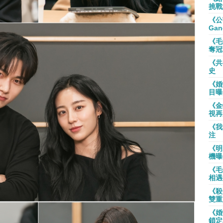
挑戰
《公
Gan
《毛
奪冠
《共
史
《婚
目曝
《金
視再
《我
注
《明
機曝
《毛
相遇
《殺
雙重
《婚
鎖定