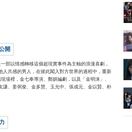
公開
是一部以情感轉移這個超現實事件為主軸的浪漫喜劇，
他人共感的男人，在彼此闖入對方世界的過程中，重新
讀現場裡，金七奉導演、鄭妍編劇，以及「金明洙」、
友謙、姜弼俊、金多慧、玉允中、張成元、金以賢、朴
力