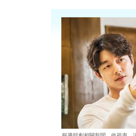
報導韓劇相關新聞、收視率、