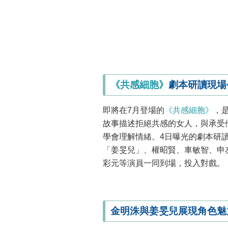
《共感細胞》
劇本研讀現場
即將在7月登場的
《共感細胞》
，
故事描述拒絕共感的女人，與承受
學會理解情緒。4日曝光的劇本研
「姜旻兒」、權昭賢、車敏智、申
彩元等演員一同到場，投入對戲。
金明洙與姜旻兒展現角色魅