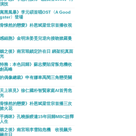
演技
寓黑風暴》李元碩首唱OST〈A Good
gster〉登場
骨悚然的戀愛》朴恩斌梁世宗首播收視
感細胞》金明洙姜旻兒逆向接吻掀羅曼
姻之後》南宮珉鎖定許在日 綁架犯真面
光
特務：本色回歸》蘇志燮陷背叛危機收
創高峰
的偶像總裁》申有娜車禹閔三角戀受關
天上班見》徐仁國朴智賢家庭AI首秀危
光
骨悚然的戀愛》朴恩斌梁世宗首播三次
掀火花
手媽咪》孔曉振睽違15年回歸MBC詮釋
人生
姻之後》南宮珉李雪陷危機 收視飆升
赫在日