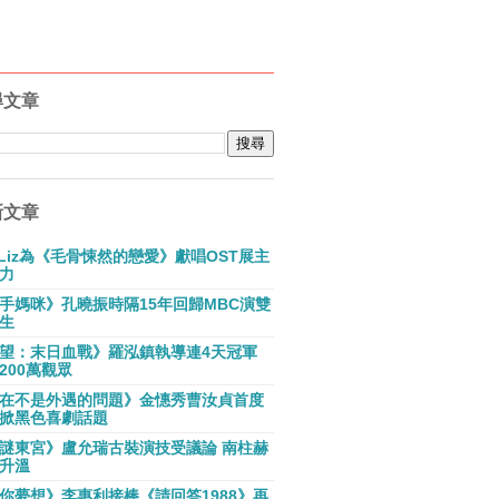
尋文章
新文章
E Liz為《毛骨悚然的戀愛》獻唱OST展主
力
手媽咪》孔曉振時隔15年回歸MBC演雙
生
望：末日血戰》羅泓鎮執導連4天冠軍
200萬觀眾
在不是外遇的問題》金憓秀曹汝貞首度
掀黑色喜劇話題
謎東宮》盧允瑞古裝演技受議論 南柱赫
升溫
你夢想》李惠利接棒《請回答1988》再