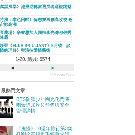
寓黑風暴》池晟逆轉當選展現迴旋踢魅
特務：本色回歸》蘇志燮再創高收視 爸
宙掀高潮
豆農場》辛睿恩加入同框李光洙都敬秀
連霸
煐登《ELLE BRILLIANT》8月號 談
情的理解》與演技愛情藝術
1-20, 總共: 6574
◂
▸
ⓦ Recent Posts
月最熱門文章
BTS防彈少年團光化門演
唱會追加座位預售與安全
管理詳情
《鬼怪》10週年旅行第3集
孔劉金高銀重現經典求婚