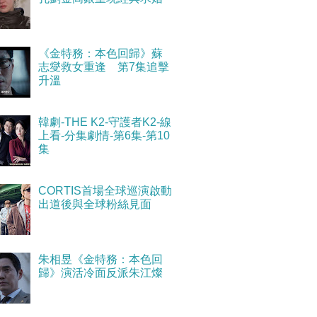
《金特務：本色回歸》蘇
志燮救女重逢 第7集追擊
升溫
韓劇-THE K2-守護者K2-線
上看-分集劇情-第6集-第10
集
CORTIS首場全球巡演啟動
出道後與全球粉絲見面
朱相昱《金特務：本色回
歸》演活冷面反派朱江燦