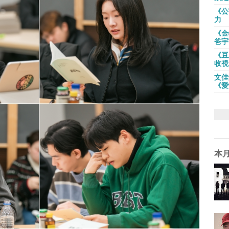
《公
力
《金
爸宇
《豆
收視
文佳
《愛
本