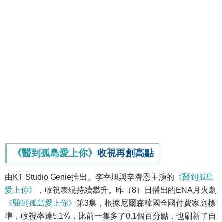
《醫到孤島愛上你》
收視再創高點
由KT Studio Genie推出、李宰旭與辛睿恩主演的
《醫到孤島
愛上你》
，收視表現持續攀升。昨（8）日播出的ENA月火劇
《醫到孤島愛上你》
第3集，根據尼爾森韓國全國付費家庭標
準，收視率達5.1%，比前一集多了0.1個百分點，也刷新了自