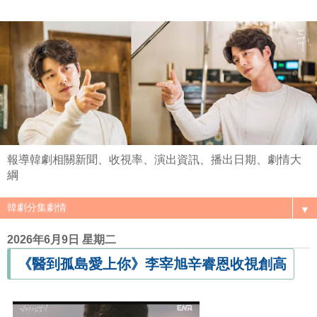
報導韓劇相關新聞、收視率、演出資訊、播出日期、劇情大
綱
▼
2026年6月9日 星期二
《醫到孤島愛上你》李宰旭辛睿恩收視創高