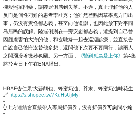
機般照單開藥，讓陸遐俐感到失落。不過，真正理解他的人
反而是個性刁難的患者李壯秀；他雖然差點因草率處方而出
事，仍沒有責怪都志義，甚至向他道謝，也因此放下對平同
島居民的誤解。陸遐俐則在一旁安慰都志義，還提到自己曾
因顧慮害怕大海的他，和玄馳緣一起去巡迴診療，並直接告
白說自己後悔沒替他多想，還問他下次要不要同行，讓兩人
之間瀰漫著微妙氛圍。另一方面，
《醫到孤島愛上你》
第4集
將於今日下午在ENA播出。
HBAF杏仁果:大蒜麵包、蜂蜜奶油、芥末、蜂蜜奶油味花生
🔗
https://s.shopee.tw/7KuHsUjMyi
•
👆上方連結會直接帶入專屬折價券，沒有折價券可詢問小編
•