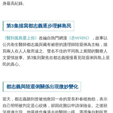
身最高紀錄。
第3集描寫都志義逐步理解島民
《醫到孤島愛上你》
改編自熱門網漫
《존버닥터》
，故事以
公共衛生醫師都志義與藏有祕密的護理師陸遐俐為主軸，描
寫兩人在人人敬而遠之、聲名不佳的平同島上展開的醫療人
文愛情故事。第3集則聚焦在都志義慢慢看見陸遐俐與島上居
民的真心。
都志義與陸遐俐關係出現微妙變化
當天，都志義聽到曾被他救回一命的里長朴春植抱怨，表示
自己明明被判定是心絞痛，卻因此難以申請保險金。之後狀
況接連出現，他最後也像過去的醫師一樣，選擇像自動販賣