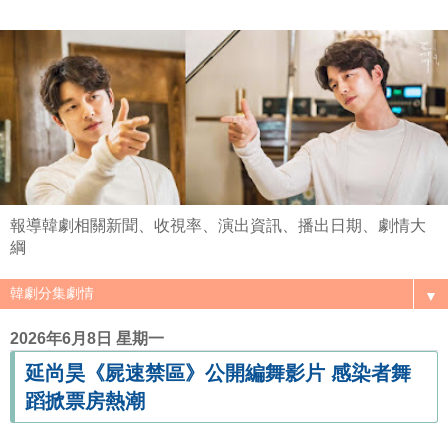
報導韓劇相關新聞、收視率、演出資訊、播出日期、劇情大
綱
▼
2026年6月8日 星期一
延尚昊《屍速禁區》公開編舞影片 感染者舞
蹈掀票房熱潮