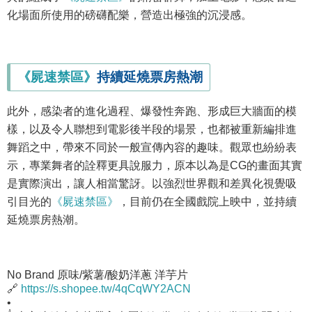
化場面所使用的磅礴配樂，營造出極強的沉浸感。
《屍速禁區》
持續延燒票房熱潮
此外，感染者的進化過程、爆發性奔跑、形成巨大牆面的模
樣，以及令人聯想到電影後半段的場景，也都被重新編排進
舞蹈之中，帶來不同於一般宣傳內容的趣味。觀眾也紛紛表
示，專業舞者的詮釋更具說服力，原本以為是CG的畫面其實
是實際演出，讓人相當驚訝。以強烈世界觀和差異化視覺吸
引目光的
《屍速禁區》
，目前仍在全國戲院上映中，並持續
延燒票房熱潮。
No Brand 原味/紫薯/酸奶洋蔥 洋芋片
🔗
https://s.shopee.tw/4qCqWY2ACN
•