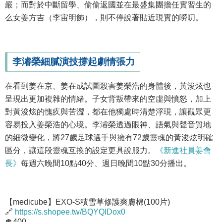
嚴；而對於中斷留學、偷偷返國並在最盛集團擔任實習生的
么女姜方吉（李宙明飾），則不停說著貼近現實的嘮叨。
李濬榮細膩演技撐起劇情張力
在看到姜在京、姜在成試圖殺害姜榮浩的身體後，黃浚炫也
呈現出更加複雜的情緒。子女背叛帶來的空虛與憤怒，加上
對黃浚炫的愧疚與苦澀，都在他獨處時清楚浮現，讓觀眾更
容易投入姜榮浩的心境。李濬榮透過眼神、語氣與聲音質地
的細微變化，將27歲足球選手與擁有72歲靈魂的黃浚炫明確
區分，讓這段靈魂互換的設定更具說服力。
《新進社員姜會
長》
每週六晚間10點40分、週日晚間10點30分播出。
【medicube】EXO-S積雪草修護爽膚棉(100片)
🔗
https://s.shopee.tw/BQYQIDox0
💲400