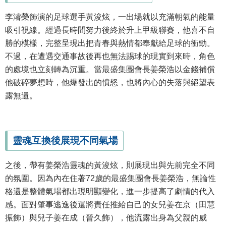
李濬榮飾演的足球選手黃浚炫，一出場就以充滿朝氣的能量
吸引視線。經過長時間努力後終於升上甲級聯賽，他喜不自
勝的模樣，完整呈現出把青春與熱情都奉獻給足球的衝勁。
不過，在遭遇交通事故後再也無法踢球的現實到來時，角色
的處境也立刻轉為沉重。當最盛集團會長姜榮浩以金錢補償
他破碎夢想時，他爆發出的憤怒，也將內心的失落與絕望表
露無遺。
靈魂互換後展現不同氣場
之後，帶有姜榮浩靈魂的黃浚炫，則展現出與先前完全不同
的氛圍。因為內在住著72歲的最盛集團會長姜榮浩，無論性
格還是整體氣場都出現明顯變化，進一步提高了劇情的代入
感。面對肇事逃逸後還將責任推給自己的女兒姜在京（田慧
振飾）與兒子姜在成（晉久飾），他流露出身為父親的威