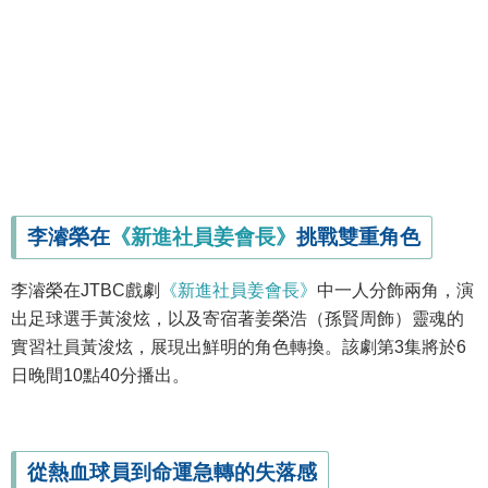
李濬榮在
《新進社員姜會長》
挑戰雙重角色
李濬榮在JTBC戲劇
《新進社員姜會長》
中一人分飾兩角，演
出足球選手黃浚炫，以及寄宿著姜榮浩（孫賢周飾）靈魂的
實習社員黃浚炫，展現出鮮明的角色轉換。該劇第3集將於6
日晚間10點40分播出。
從熱血球員到命運急轉的失落感