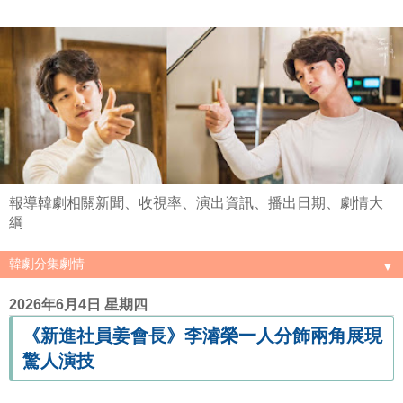
報導韓劇相關新聞、收視率、演出資訊、播出日期、劇情大
綱
▼
2026年6月4日 星期四
《新進社員姜會長》李濬榮一人分飾兩角展現
驚人演技