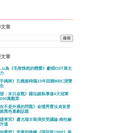
尋文章
新文章
E Liz為《毛骨悚然的戀愛》獻唱OST展主
力
手媽咪》孔曉振時隔15年回歸MBC演雙
生
望：末日血戰》羅泓鎮執導連4天冠軍
200萬觀眾
在不是外遇的問題》金憓秀曹汝貞首度
掀黑色喜劇話題
謎東宮》盧允瑞古裝演技受議論 南柱赫
升溫
你夢想》李惠利接棒《請回答1988》再