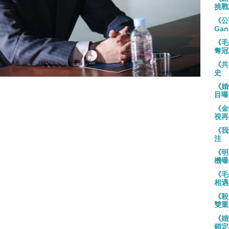
挑戰
《公
Gan
《毛
奪冠
《共
史
《婚
目曝
《金
視再
《我
注
《明
機曝
《毛
相遇
《殺
雙重
《婚
鎖定