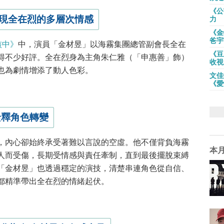
《公
現全在烈的多層次情感
力
《金
爸宇
核中》
中，演員「金材昱」以海霧集團總管副會長全在
《豆
得不少好評。全在烈身為主角朱仁雅（「申惠善」飾）
收視
也為劇情增添了動人色彩。
文佳
《愛
詮釋角色轉變
，內心卻始終承受著難以言說的空虛。他不僅背負海霧
本
人而受傷，長期受情感與責任牽制，直到最後擺脫束縛
「金材昱」也透過穩定的演技，清楚串連角色從自信、
都精準帶出全在烈的情緒起伏。