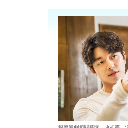
報導韓劇相關新聞、收視率、