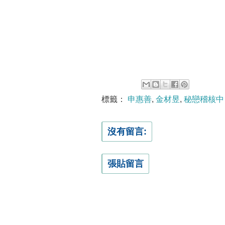
標籤：
申惠善
,
金材昱
,
秘戀稽核中
沒有留言:
張貼留言