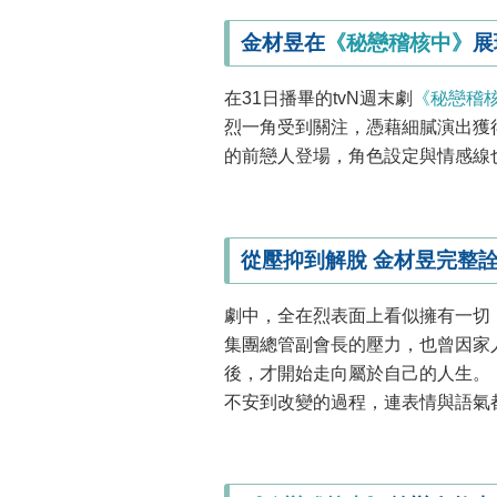
金材昱在
《秘戀稽核中》
展
在31日播畢的tvN週末劇
《秘戀稽
烈一角受到關注，憑藉細膩演出獲
的前戀人登場，角色設定與情感線
從壓抑到解脫 金材昱完整
劇中，全在烈表面上看似擁有一切
集團總管副會長的壓力，也曾因家
後，才開始走向屬於自己的人生。
不安到改變的過程，連表情與語氣