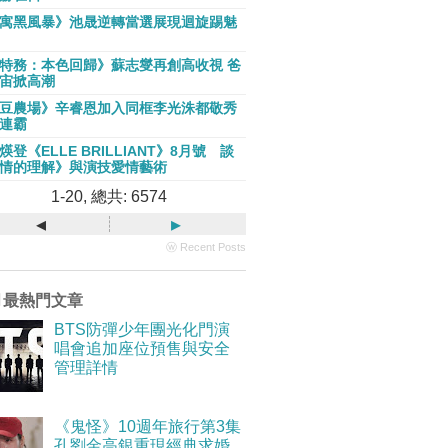
寓黑風暴》池晟逆轉當選展現迴旋踢魅
特務：本色回歸》蘇志燮再創高收視 爸
宙掀高潮
豆農場》辛睿恩加入同框李光洙都敬秀
連霸
煐登《ELLE BRILLIANT》8月號 談
情的理解》與演技愛情藝術
1-20, 總共: 6574
◂
▸
ⓦ Recent Posts
月最熱門文章
BTS防彈少年團光化門演
唱會追加座位預售與安全
管理詳情
《鬼怪》10週年旅行第3集
孔劉金高銀重現經典求婚