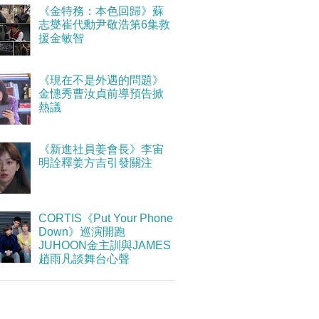
《金特務：本色回歸》蘇
志燮崔代勳尹敬浩第6集救
援金敏智
《現在不是外遇的問題》
金憓秀曹汝貞前導預告掀
熱議
《新進社員姜會長》李宙
明詮釋姜方吉引發關注
CORTIS《Put Your Phone
Down》巡演開跑
JUHOON金主訓與JAMES
趙雨凡談舞台心聲