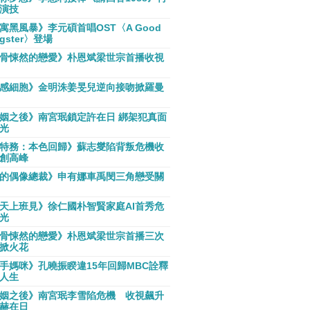
演技
寓黑風暴》李元碩首唱OST〈A Good
gster〉登場
骨悚然的戀愛》朴恩斌梁世宗首播收視
感細胞》金明洙姜旻兒逆向接吻掀羅曼
姻之後》南宮珉鎖定許在日 綁架犯真面
光
特務：本色回歸》蘇志燮陷背叛危機收
創高峰
的偶像總裁》申有娜車禹閔三角戀受關
天上班見》徐仁國朴智賢家庭AI首秀危
光
骨悚然的戀愛》朴恩斌梁世宗首播三次
掀火花
手媽咪》孔曉振睽違15年回歸MBC詮釋
人生
姻之後》南宮珉李雪陷危機 收視飆升
赫在日