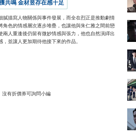
獲共鳴 金材昱存在感十足
細膩描寫人物關係與事件發展，而全在烈正是推動劇情
將角色的情感層次逐步堆疊，也讓他與朱仁雅之間前戀
使兩人重逢後仍留有微妙情感與張力，他也自然演繹出
感，並讓人更加期待他接下來的作品。
，沒有折價券可詢問小編