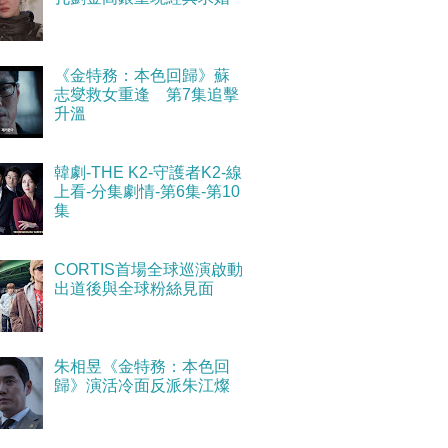
《金特務：本色回歸》蘇
志燮救女重逢 第7集追擊
升溫
韓劇-THE K2-守護者K2-線
上看-分集劇情-第6集-第10
集
CORTIS首場全球巡演啟動
出道後與全球粉絲見面
朱相昱《金特務：本色回
歸》演活冷面反派朱江燦