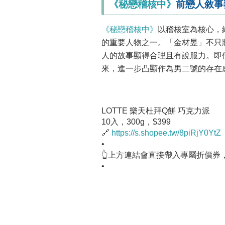
《秘戀稽核中》
前戀人敘事
《秘戀稽核中》
以稽核室為核心，
的重要人物之一。「金材昱」不只
人的故事顯得合理且有說服力。即
來，進一步凸顯作為男二號的存在
LOTTE 樂天杜拜Q餅 巧克力派
10入，300g，$399
🔗
https://s.shopee.tw/8piRjY0YtZ
•
👆上方連結會直接帶入專屬折價券
•