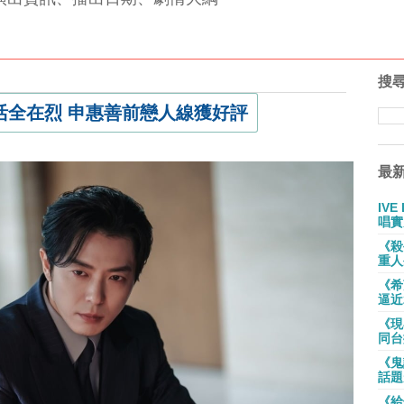
搜
活全在烈 申惠善前戀人線獲好評
最
IV
唱實
《殺
重人
《希
逼近
《現
同台
《鬼
話題
《給