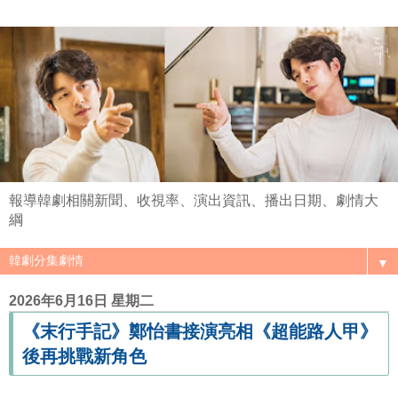
報導韓劇相關新聞、收視率、演出資訊、播出日期、劇情大
綱
▼
2026年6月16日 星期二
《末行手記》鄭怡書接演亮相《超能路人甲》
後再挑戰新角色