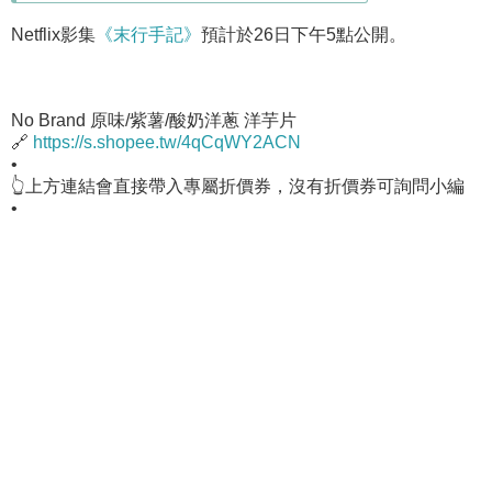
Netflix影集
《末行手記》
預計於26日下午5點公開。
No Brand 原味/紫薯/酸奶洋蔥 洋芋片
🔗
https://s.shopee.tw/4qCqWY2ACN
•
👆上方連結會直接帶入專屬折價券，沒有折價券可詢問小編
•