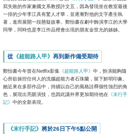
寫失敗的作家兼國文系教授許文五，因為發現坐在教室最後
一排的少年李江具有驚人才華，並逐漸對他的文字產生執
著，進而展開一段懸疑故事。鄭怡書在劇中飾演李江的大學
同學，同時也是李江作品裡會出現的朋友金世允的姊姊。
從
《超能路人甲》
再到新作備受期待
鄭怡書今年曾在Netflix影集
《超能路人甲》
中，扮演能夠隨
心所欲操控任何人的洗腦超能力者石珠蘭，留下鮮明印象。
她近來在多部作品中，持續以自己的風格詮釋個性強烈的角
色，展現出亮眼演技，也因此讓外界更加期待他在
《末行手
記》
中的全新表現。
《末行手記》
將於26日下午5點公開