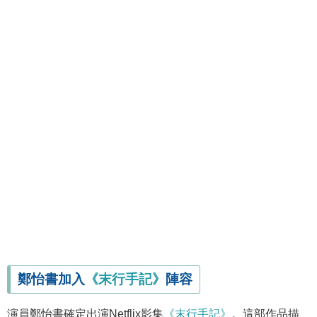
鄭怡書加入
《末行手記》
陣容
演員鄭怡書確定出演Netflix影集
《末行手記》
。這部作品描