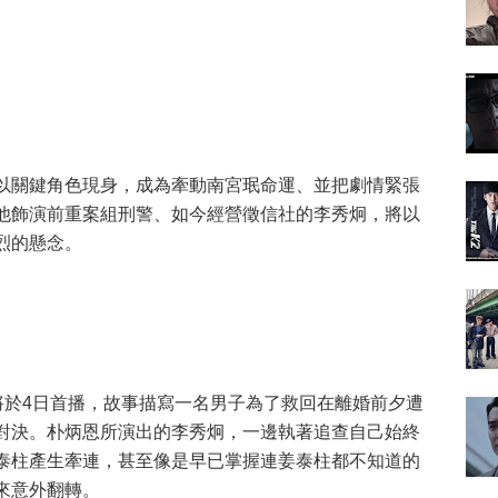
以關鍵角色現身，成為牽動南宮珉命運、並把劇情緊張
他飾演前重案組刑警、如今經營徵信社的李秀炯，將以
烈的懸念。
將於4日首播，故事描寫一名男子為了救回在離婚前夕遭
對決。朴炳恩所演出的李秀炯，一邊執著追查自己始終
泰柱產生牽連，甚至像是早已掌握連姜泰柱都不知道的
來意外翻轉。