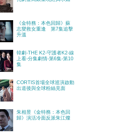
《金特務：本色回歸》蘇
志燮救女重逢 第7集追擊
升溫
韓劇-THE K2-守護者K2-線
上看-分集劇情-第6集-第10
集
CORTIS首場全球巡演啟動
出道後與全球粉絲見面
朱相昱《金特務：本色回
歸》演活冷面反派朱江燦