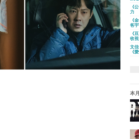
《公
力
《金
爸宇
《豆
收視
文佳
《愛
本