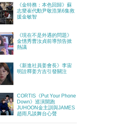
《金特務：本色回歸》蘇
志燮崔代勳尹敬浩第6集救
援金敏智
《現在不是外遇的問題》
金憓秀曹汝貞前導預告掀
熱議
《新進社員姜會長》李宙
明詮釋姜方吉引發關注
CORTIS《Put Your Phone
Down》巡演開跑
JUHOON金主訓與JAMES
趙雨凡談舞台心聲