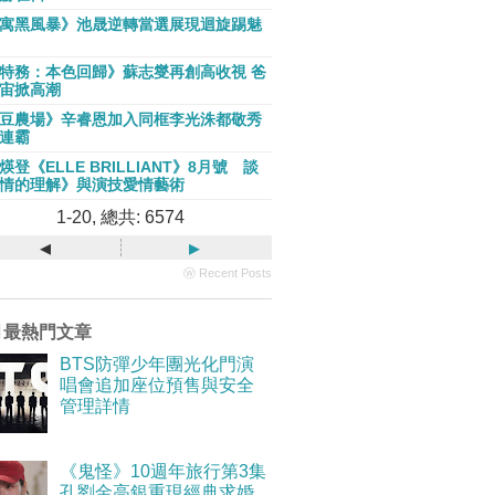
寓黑風暴》池晟逆轉當選展現迴旋踢魅
特務：本色回歸》蘇志燮再創高收視 爸
宙掀高潮
豆農場》辛睿恩加入同框李光洙都敬秀
連霸
煐登《ELLE BRILLIANT》8月號 談
情的理解》與演技愛情藝術
1-20, 總共: 6574
◂
▸
ⓦ Recent Posts
月最熱門文章
BTS防彈少年團光化門演
唱會追加座位預售與安全
管理詳情
《鬼怪》10週年旅行第3集
孔劉金高銀重現經典求婚