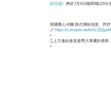
的完成》
將於7月4日晚間9點20分
韓國農心冷麵 韓式傳統泡菜、拌拌
🔗
https://s.shopee.tw/6AiCQQga
•
👆上方連結會直接帶入專屬折價券
•