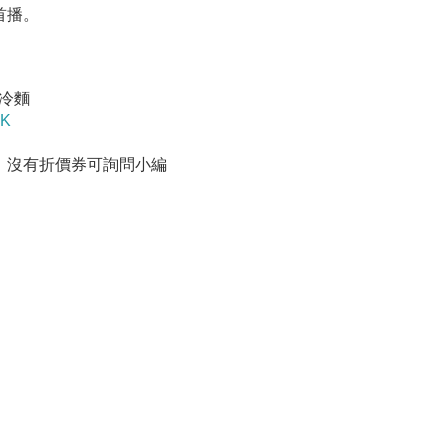
首播。
冷麵
MK
，沒有折價券可詢問小編