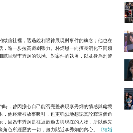
的徵信社裡，透過銳利眼神展現對事件的執念；他也在
話，進一步拉高戲劇張力。朴炳恩一向擅長消化不同類
細膩呈現李秀炯的執拗、對案件的執著，以及身為刑警
約時，曾因擔心自己能否完整表現李秀炯的情感與處境
本，他逐漸被故事吸引，也更強烈地想認真詮釋這個角
示，因為李秀炯是往返於過去與現在的人物，所以他先
像角色所經歷的一切，努力貼近李秀炯的內心。
《結婚