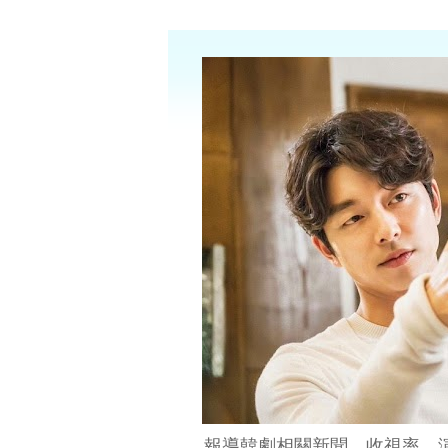
報導韓劇相關新聞、收視率、