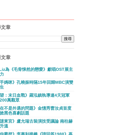
尋文章
新文章
E Liz為《毛骨悚然的戀愛》獻唱OST展主
力
手媽咪》孔曉振時隔15年回歸MBC演雙
生
望：末日血戰》羅泓鎮執導連4天冠軍
200萬觀眾
在不是外遇的問題》金憓秀曹汝貞首度
掀黑色喜劇話題
謎東宮》盧允瑞古裝演技受議論 南柱赫
升溫
你夢想》李惠利接棒《請回答1988》再