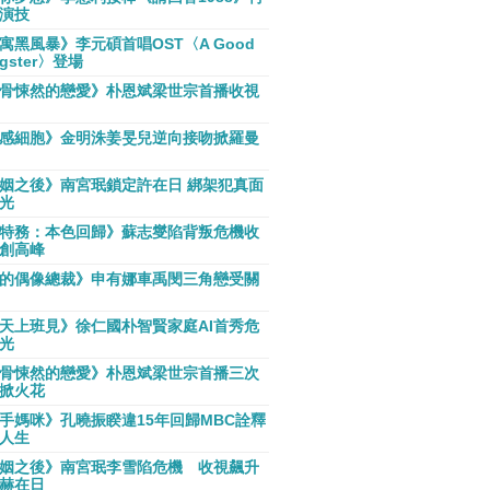
演技
寓黑風暴》李元碩首唱OST〈A Good
gster〉登場
骨悚然的戀愛》朴恩斌梁世宗首播收視
感細胞》金明洙姜旻兒逆向接吻掀羅曼
姻之後》南宮珉鎖定許在日 綁架犯真面
光
特務：本色回歸》蘇志燮陷背叛危機收
創高峰
的偶像總裁》申有娜車禹閔三角戀受關
天上班見》徐仁國朴智賢家庭AI首秀危
光
骨悚然的戀愛》朴恩斌梁世宗首播三次
掀火花
手媽咪》孔曉振睽違15年回歸MBC詮釋
人生
姻之後》南宮珉李雪陷危機 收視飆升
赫在日