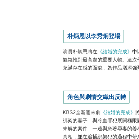
朴炳恩以李秀炯登場
演員朴炳恩將在
《結婚的完成》
中
氣氛推到最高處的重要人物。這次
充滿存在感的面貌，為作品增添強
角色與劇情交織出反轉
KBS2全新週末劇
《結婚的完成》
綁架的妻子，與冷血罪犯展開極限
未解的案件，一邊與急著尋妻的姜
真相，並在追捕綁架犯的過程中帶