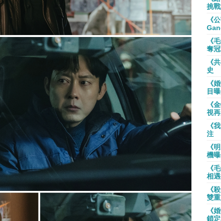
挑戰
《公
Gan
《毛
奪冠
《共
史
《婚
目曝
《金
視再
《我
注
《明
機曝
《毛
相遇
《殺
雙重
《婚
鎖定