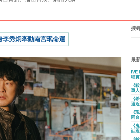
搜
身李秀炯牽動南宮珉命運
最
IV
唱實
《殺
重人
《希
逼近
《現
同台
《鬼
話題
《給