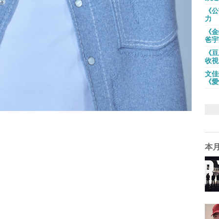
《公
力
《金
爸宇
《豆
收視
文佳
《愛
本