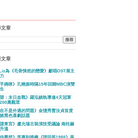
尋文章
新文章
E Liz為《毛骨悚然的戀愛》獻唱OST展主
力
手媽咪》孔曉振時隔15年回歸MBC演雙
生
望：末日血戰》羅泓鎮執導連4天冠軍
200萬觀眾
在不是外遇的問題》金憓秀曹汝貞首度
掀黑色喜劇話題
謎東宮》盧允瑞古裝演技受議論 南柱赫
升溫
你夢想》李惠利接棒《請回答1988》再