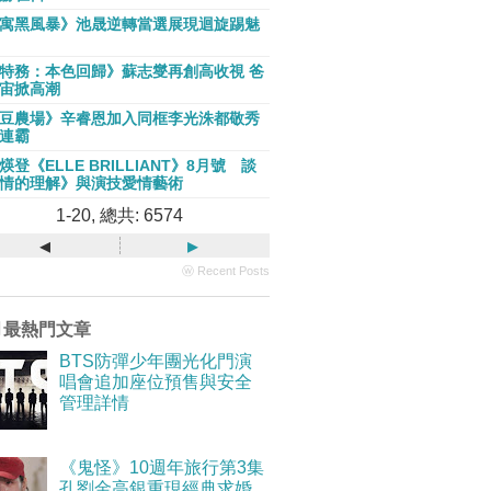
寓黑風暴》池晟逆轉當選展現迴旋踢魅
特務：本色回歸》蘇志燮再創高收視 爸
宙掀高潮
豆農場》辛睿恩加入同框李光洙都敬秀
連霸
煐登《ELLE BRILLIANT》8月號 談
情的理解》與演技愛情藝術
1-20, 總共: 6574
◂
▸
ⓦ Recent Posts
月最熱門文章
BTS防彈少年團光化門演
唱會追加座位預售與安全
管理詳情
《鬼怪》10週年旅行第3集
孔劉金高銀重現經典求婚