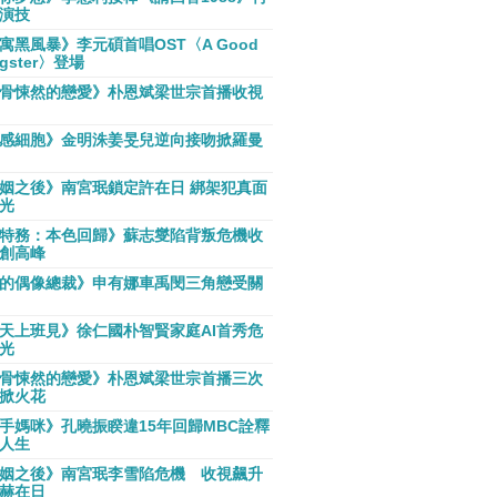
演技
寓黑風暴》李元碩首唱OST〈A Good
gster〉登場
骨悚然的戀愛》朴恩斌梁世宗首播收視
感細胞》金明洙姜旻兒逆向接吻掀羅曼
姻之後》南宮珉鎖定許在日 綁架犯真面
光
特務：本色回歸》蘇志燮陷背叛危機收
創高峰
的偶像總裁》申有娜車禹閔三角戀受關
天上班見》徐仁國朴智賢家庭AI首秀危
光
骨悚然的戀愛》朴恩斌梁世宗首播三次
掀火花
手媽咪》孔曉振睽違15年回歸MBC詮釋
人生
姻之後》南宮珉李雪陷危機 收視飆升
赫在日