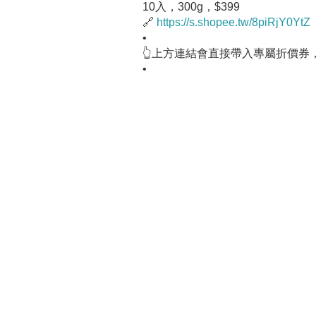
10入，300g，$399
🔗
https://s.shopee.tw/8piRjY0YtZ
•
👆上方連結會直接帶入專屬折價券
•