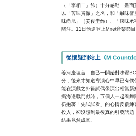
（「李相二」飾）十分感動，畫面
以「苦味貫徹」之名，和「鹹味智
味尚旭」（姜俊圭飾）、「辣味承宇」
關注。11日他還登上Mnet音樂節目
從懷疑到站上
《M Countd
姜河慶坦言，自己一開始對味覺B
分，後來才知道導演心中早已有偶
能在演戲之外嘗試偶像演出相當新
攝海邊戰鬥戲時，五個人一起看舞
仍抱著「先試試看」的心情反覆練
投入，卻沒想到最後真的引發話題
結果竟然成真。