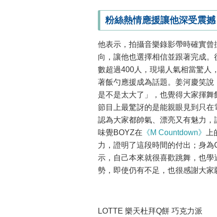
粉絲熱情應援讓他深受震撼
他表示，拍攝音樂錄影帶時確實曾
向，讓他也選擇相信並跟著完成。
數超過400人，現場人氣相當驚
著飯勺應援成為話題。姜河慶笑說
是不是太大了」，也覺得大家揮舞
節目上最驚訝的是能親眼見到只在
認為大家都帥氣、漂亮又有魅力，
味覺BOYZ在
《M Countdown》
上
力，證明了這段時間的付出；身為
示，自己本來就很喜歡跳舞，也學
勢，即使仍有不足，也很感謝大家
LOTTE 樂天杜拜Q餅 巧克力派