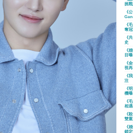
挑戰
《公
Gan
《毛
奪冠
《共
史
《婚
目曝
《金
視再
《我
注
《明
機曝
《毛
相遇
《殺
雙重
《婚
鎖定