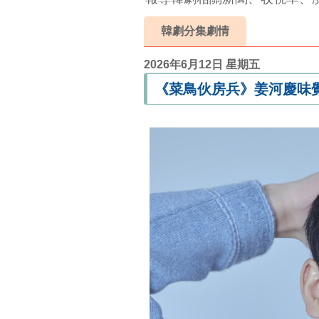
韓劇分集劇情
2026年6月12日 星期五
《菜鳥伙房兵》姜河慶味覺B