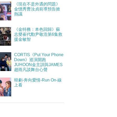
《現在不是外遇的問題》
金憓秀曹汝貞前導預告掀
熱議
《金特務：本色回歸》蘇
志燮崔代勳尹敬浩第6集救
援金敏智
CORTIS《Put Your Phone
Down》巡演開跑
JUHOON金主訓與JAMES
趙雨凡談舞台心聲
韓劇-奔向愛情-Run On-線
上看