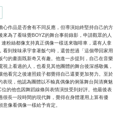
擔心作品是否會有不同反應，但導演始終堅持自己的方
後來為了看味覺BOYZ的舞台事前錄影，申請觀眾的人
人，連粉絲都像支持真正偶像一樣送來咖啡車，還有人拿
，看到辣味承宇拿著飯勺時，還曾想過「這個帶回家用
飯勺的畫面既新奇又有趣。他進一步提到，自己在音樂
電視上看過的人，也看見其他團體的舞台後深感敬佩，
讓他看完之後連照鏡子都覺得自己還要更加努力。至於
的表現，他認為團體以不輸真偶像的俐落舞台與清爽魅
C位的他也因舞蹈線條與表情演技受到好評。他最後表
過很長一段時間的現代舞，覺得在身體運用上算有優
願意像看偶像一樣給予肯定。