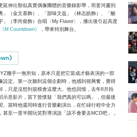
更延伸出類似真實偶像團體的音樂錄影帶，而姜河慶則
勇」（金文基飾）、「甜味文益」（林志皓飾）、「酸
（李尚俊飾）合唱〈My Flavor〉，播出後引起高度
《M Countdown》
，帶來特別舞台。
own》
OYZ幾乎一無所知，原本只是把它當成才藝表演的一部
像設定。第一次聽到這個企劃時，他感到很興奮，覺得
鮮，只是沒想到規模會這麼大。他也回憶，去年8月拍
蹈示意影片，當下曾懷疑「我們真的可以嗎」，但最後
習。當時他還同時進行音樂劇演出，在忙碌行程中全力
，甚至一度半開玩笑對導演說「該不會要去MCD吧」，