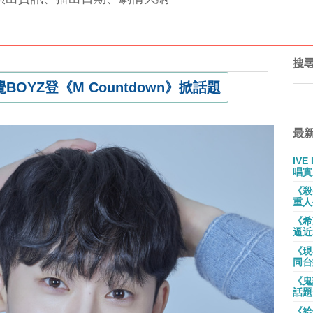
搜
OYZ登《M Countdown》掀話題
最
IV
唱實
《殺
重人
《希
逼近
《現
同台
《鬼
話題
《給