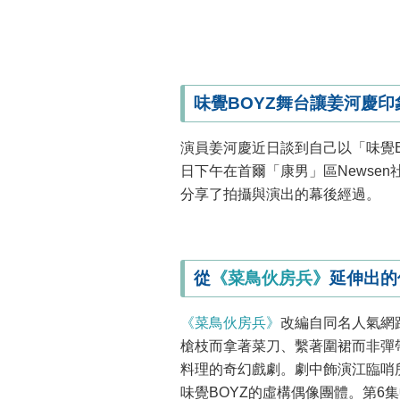
味覺BOYZ舞台讓姜河慶印
演員姜河慶近日談到自己以「味覺B
日下午在首爾「康男」區Newsen
分享了拍攝與演出的幕後經過。
從
《菜鳥伙房兵》
延伸出的
《菜鳥伙房兵》
改編自同名人氣網
槍枝而拿著菜刀、繫著圍裙而非彈
料理的奇幻戲劇。劇中飾演江臨哨
味覺BOYZ的虛構偶像團體。第6