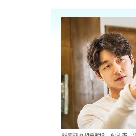
報導韓劇相關新聞、收視率、