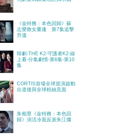
《金特務：本色回歸》蘇
志燮救女重逢 第7集追擊
升溫
韓劇-THE K2-守護者K2-線
上看-分集劇情-第6集-第10
集
CORTIS首場全球巡演啟動
出道後與全球粉絲見面
朱相昱《金特務：本色回
歸》演活冷面反派朱江燦