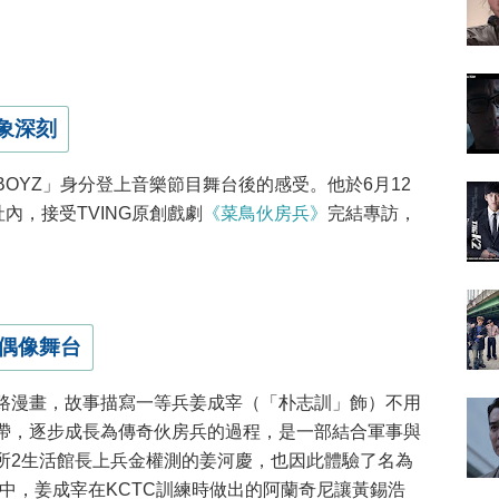
象深刻
OYZ」身分登上音樂節目舞台後的感受。他於6月12
社內，接受TVING原創戲劇
《菜鳥伙房兵》
完結專訪，
偶像舞台
路漫畫，故事描寫一等兵姜成宰（「朴志訓」飾）不用
帶，逐步成長為傳奇伙房兵的過程，是一部結合軍事與
所2生活館長上兵金權測的姜河慶，也因此體驗了名為
集中，姜成宰在KCTC訓練時做出的阿蘭奇尼讓黃錫浩