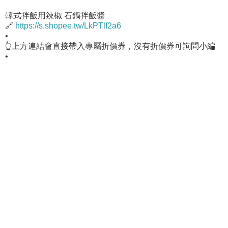
韓式拌飯用辣椒 石鍋拌飯醬
🔗
https://s.shopee.tw/LkPTlf2a6
•
👆上方連結會直接帶入專屬折價券，沒有折價券可詢問小編
•