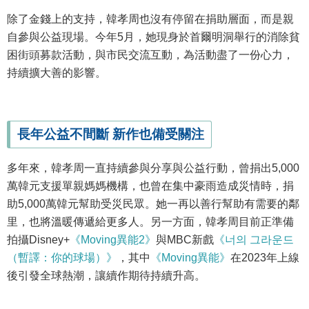
除了金錢上的支持，韓孝周也沒有停留在捐助層面，而是親
自參與公益現場。今年5月，她現身於首爾明洞舉行的消除貧
困街頭募款活動，與市民交流互動，為活動盡了一份心力，
持續擴大善的影響。
長年公益不間斷 新作也備受關注
多年來，韓孝周一直持續參與分享與公益行動，曾捐出5,000
萬韓元支援單親媽媽機構，也曾在集中豪雨造成災情時，捐
助5,000萬韓元幫助受災民眾。她一再以善行幫助有需要的鄰
里，也將溫暖傳遞給更多人。另一方面，韓孝周目前正準備
拍攝Disney+
《Moving異能2》
與MBC新戲
《너의 그라운드
（暫譯：你的球場）》
，其中
《Moving異能》
在2023年上線
後引發全球熱潮，讓續作期待持續升高。