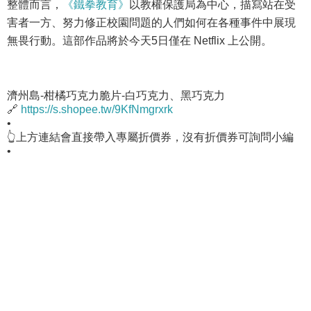
整體而言，
《鐵拳教育》
以教權保護局為中心，描寫站在受
害者一方、努力修正校園問題的人們如何在各種事件中展現
無畏行動。這部作品將於今天5日僅在 Netflix 上公開。
濟州島-柑橘巧克力脆片-白巧克力、黑巧克力
🔗
https://s.shopee.tw/9KfNmgrxrk
•
👆上方連結會直接帶入專屬折價券，沒有折價券可詢問小編
•