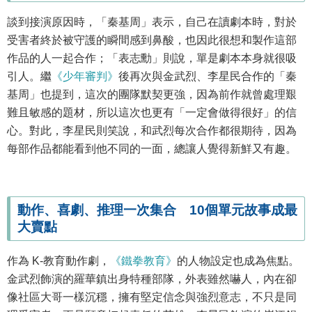
談到接演原因時，「秦基周」表示，自己在讀劇本時，對於
受害者終於被守護的瞬間感到鼻酸，也因此很想和製作這部
作品的人一起合作；「表志勳」則說，單是劇本本身就很吸
引人。繼
《少年審判》
後再次與金武烈、李星民合作的「秦
基周」也提到，這次的團隊默契更強，因為前作就曾處理艱
難且敏感的題材，所以這次也更有「一定會做得很好」的信
心。對此，李星民則笑說，和武烈每次合作都很期待，因為
每部作品都能看到他不同的一面，總讓人覺得新鮮又有趣。
動作、喜劇、推理一次集合 10個單元故事成最
大賣點
作為 K-教育動作劇，
《鐵拳教育》
的人物設定也成為焦點。
金武烈飾演的羅華鎮出身特種部隊，外表雖然嚇人，內在卻
像社區大哥一樣沉穩，擁有堅定信念與強烈意志，不只是同