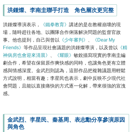
洪鍾燦、李南圭聯手打造 角色層次更完整
洪鍾燦導演表示，
《鐵拳教育》
講述的是在教權崩壞的現
場，隨時趕往各地、以團隊合作俐落解決問題的監督官故
事。他也提到，自己與曾以
《少年審判》
、
《Dear My
Friends》
等作品呈現社會議題的洪鍾燦導演，以及曾以
《精
神病房也會迎來清晨》
、
《耀眼》
敏銳描寫現實的李南圭編
劇合作，希望在保留原作爽快感的同時，也讓角色更有立體
感與情感深度。金武烈則認為，這部作品把複雜議題用輕鬆
方式說明，相當有趣；李星民也表示，劇中反映不少現代社
會問題，且能以直接痛快的方式逐一化解，帶來很強的宣洩
感。
金武烈、李星民、秦基周、表志勳分享參演原因
與角色