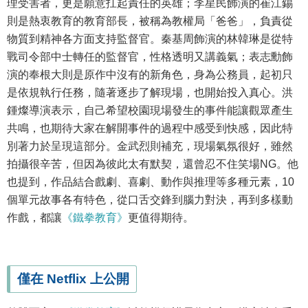
理受害者，更是願意扛起責任的英雄；李星民飾演的崔江錫
則是熱衷教育的教育部長，被稱為教權局「爸爸」，負責從
物質到精神各方面支持監督官。秦基周飾演的林韓琳是從特
戰司令部中士轉任的監督官，性格透明又講義氣；表志勳飾
演的奉根大則是原作中沒有的新角色，身為公務員，起初只
是依規執行任務，隨著逐步了解現場，也開始投入真心。洪
鍾燦導演表示，自己希望校園現場發生的事件能讓觀眾產生
共鳴，也期待大家在解開事件的過程中感受到快感，因此特
別著力於呈現這部分。金武烈則補充，現場氣氛很好，雖然
拍攝很辛苦，但因為彼此太有默契，還曾忍不住笑場NG。他
也提到，作品結合戲劇、喜劇、動作與推理等多種元素，10
個單元故事各有特色，從口舌交鋒到腦力對決，再到多樣動
作戲，都讓
《鐵拳教育》
更值得期待。
僅在 Netflix 上公開