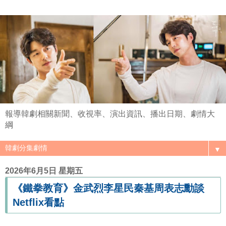
報導韓劇相關新聞、收視率、演出資訊、播出日期、劇情大
綱
▼
2026年6月5日 星期五
《鐵拳教育》金武烈李星民秦基周表志勳談
Netflix看點