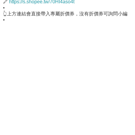
🔗
https://s.shopee.tw/70HI4aso4t
•
👆上方連結會直接帶入專屬折價券，沒有折價券可詢問小編
•