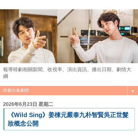
報導韓劇相關新聞、收視率、演出資訊、播出日期、劇情大
綱
▼
2026年6月23日 星期二
《Wild Sing》姜棟元嚴泰九朴智賢吳正世髮
妝概念公開