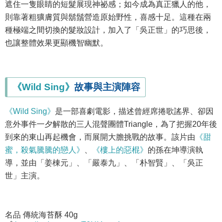
遮住一隻眼睛的短髮展現神祕感；如今成為真正獵人的他，
則靠著粗獷膚質與鬍鬚營造原始野性，喜感十足。這種在兩
種極端之間切換的髮妝設計，加入了「吳正世」的巧思後，
也讓整體效果更顯機智幽默。
《Wild Sing》
故事與主演陣容
《Wild Sing》
是一部喜劇電影，描述曾經席捲歌謠界、卻因
意外事件一夕解散的三人混聲團體Triangle，為了把握20年後
到來的東山再起機會，而展開大膽挑戰的故事。該片由
《甜
蜜，殺氣騰騰的戀人》
、
《樓上的惡棍》
的孫在坤導演執
導，並由「姜棟元」、「嚴泰九」、「朴智賢」、「吳正
世」主演。
名品 傳統海苔酥 40g