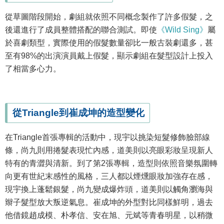
從草圖階段開始，劇組就依照不同概念製作了許多假髮，之
後還進行了成員整體搭配的聯合測試。即使
《Wild Sing》
屬
於喜劇類型，實際使用的假髮數量卻比一般古裝劇還多，甚
至有98%的出演演員戴上假髮，顯示劇組在髮型設計上投入
了相當多心力。
從Triangle到崔成坤的造型變化
在Triangle首張專輯的活動中，現宇以挑染短髮修飾臉部線
條，尚九則用捲髮表現忙內感，道美則以亮眼彩妝呈現新人
特有的青澀與清新。到了第2張專輯，造型則依照音樂氛圍轉
向更有世紀末感性的風格，三人都以煙燻眼妝加強存在感，
現宇換上蓬鬆銀髮，尚九變成爆炸頭，道美則以觸角瀏海與
辮子髮型放大叛逆氣息。崔成坤的外型對比同樣鮮明，過去
他借鏡趙成模、朴孝信、安在旭、元斌等青春明星，以稍微