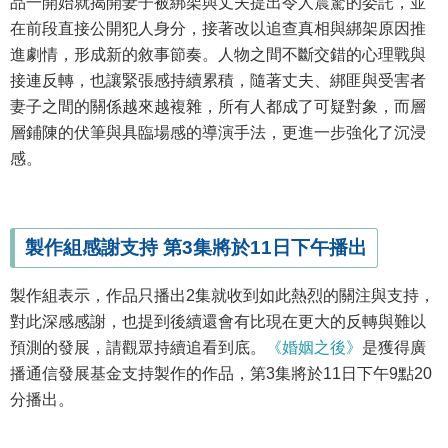
品一開始就揭開妻子被綁架與丈夫提出令人震驚的委託，並
在前段直接公開犯人身分，接著改以追查真相與綁架原因推
進劇情，形成新的敘事節奏。人物之間不斷交錯的心理戰與
接連反轉，也讓緊張感持續累積，隨著丈夫、綁匪與受害者
妻子之間的關係越來越複雜，所有人都成了可疑對象，而層
層鋪陳的伏筆與具臨場感的導演手法，更進一步強化了沉浸
感。
製作組感謝支持 第3集將於11日下午播出
製作組表示，作品只播出2集就收到如此熱烈的關注與支持，
對此深感感謝，也提到後續還會有比現在更大的反轉與難以
預測的發展，請觀眾持續追看到底。
《婚姻之後》
是獲得廣
播通信發展基金支持製作的作品，第3集將於11日下午9點20
分播出。