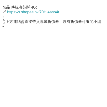
名品 傳統海苔酥 40g
🔗
https://s.shopee.tw/70HI4aso4t
•
👆上方連結會直接帶入專屬折價券，沒有折價券可詢問小編
•