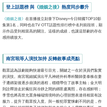
登上話題榜 與
《婚姻之後》
熱度同步攀升
《婚姻之後》
在首播後立刻拿下Disney+今日韓國TOP10影
集第1名，同時也在TV·OTT話題性排行榜中名列前段班，顯
示作品受到相當高的關注。這樣的成績，也讓這部劇的存在
感持續放大。
南宮珉等人演技加持 反轉敘事成亮點
觀眾認為該劇能夠快速吸引目光，關鍵之一在於演員們紮實
的演技。南宮珉細膩演出平凡神經外科專科醫師姜泰株在妻
子遭綁架後逐步崩潰的過程，穩穩帶住了故事主軸；金大明
則詮釋游走於瘋狂與冷靜之間的綁匪盧萬熙，存在感鮮明；
李雪也將高世允置身極端情境時的心理狀態表達得相當有說
服力，提升了觀眾投入度。與一般犯罪驚悚劇不同的是，作