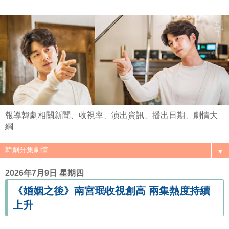
報導韓劇相關新聞、收視率、演出資訊、播出日期、劇情大
綱
▼
2026年7月9日 星期四
《婚姻之後》南宮珉收視創高 兩集熱度持續
上升